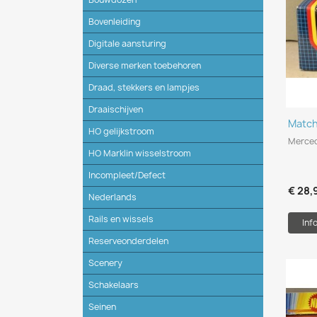
Bovenleiding
Digitale aansturing
Diverse merken toebehoren
Draad, stekkers en lampjes
Draaischijven
Matc
HO gelijkstroom
Merced
HO Marklin wisselstroom
Incompleet/Defect
€ 28,
Nederlands
Rails en wissels
Inf
Reserveonderdelen
Scenery
Schakelaars
Seinen