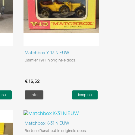
Snel bekijken

Matchbox Y-13 NIEUW
Daimler 1911 in originele doos.
€ 16,52
p nu
Info
koop nu
Snel bekijken

Matchbox K-31 NIEUW
Bertone Runabout in originele doos.