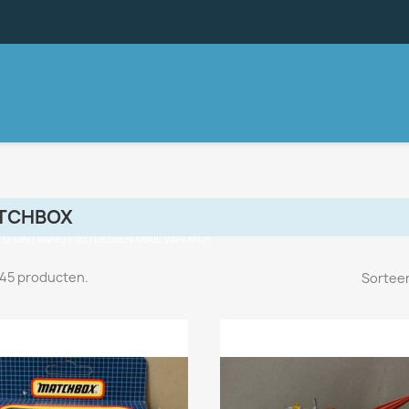
TCHBOX
, U ONTVANGT ALTIJD EEN MAIL VAN MIJ!
n 45 producten.
Sorteer