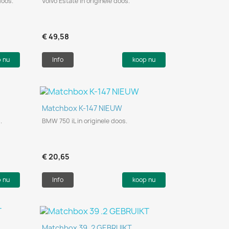
doos.
Volvo Estate in originele doos.
€ 49,58
p nu
Info
koop nu
Snel bekijken

Matchbox K-147 NIEUW
.
BMW 750 iL in originele doos.
€ 20,65
p nu
Info
koop nu
Snel bekijken

Matchbox 39 .2 GEBRUIKT