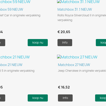
Snel bekijken
Snel bekijken


hbox 59 NIEUW
Matchbox 31 .1 NIEUW
ief Car in originele verpakking
Rolls Royce Silvercloud II in originel
verpakking
84
€ 20,65
o
koop nu
Info
koo
Snel bekijken
Snel bekijken


hbox 21 NIEUW
Matchbox 27 NIEUW
 5 in originele verpakking
Jeep Cherokee in originele verpakk
05
€ 16,52
o
koop nu
Info
koo