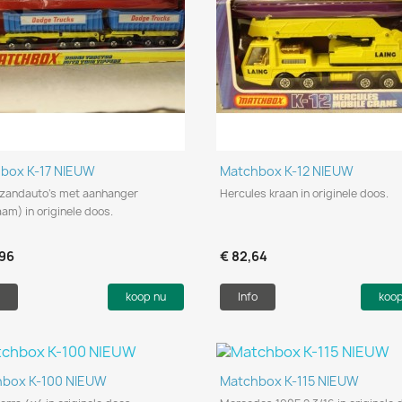
Snel bekijken
Snel bekijken


box K-17 NIEUW
Matchbox K-12 NIEUW
zandauto's met aanhanger
Hercules kraan in originele doos.
am) in originele doos.
,96
€ 82,64
koop nu
Info
koo
Snel bekijken
Snel bekijken


hbox K-100 NIEUW
Matchbox K-115 NIEUW