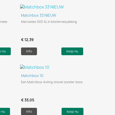
Snel bekijken

Matchbox 33 NIEUW
inele
Mercedes 500 SL in blisterverpakking
€ 12,39
p nu
Info
koop nu
Snel bekijken

Matchbox 10
Een Matchbox Aviling shovel zonder doos.
€ 33,05
p nu
Info
koop nu