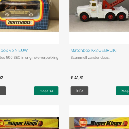
Snel bekijken
Snel bekijken


hbox 43 NIEUW
Matchbox K-2 GEBRUIKT
es 500 SEC in originele verpakking
Scammell zonder doos.
92
€ 41,31
o
koop nu
Info
koo