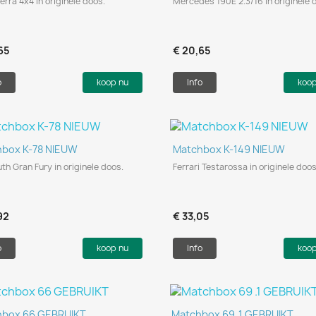
erra 4x4 in originele doos.
Mercedes 190E 2.3/16 in originele 
65
€ 20,65
o
koop nu
Info
koo
Snel bekijken
Snel bekijken


box K-78 NIEUW
Matchbox K-149 NIEUW
th Gran Fury in originele doos.
Ferrari Testarossa in originele doos
92
€ 33,05
o
koop nu
Info
koo
Snel bekijken
Snel bekijken


hbox 66 GEBRUIKT
Matchbox 69 .1 GEBRUIKT