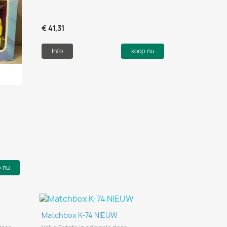
€ 41,31
Info
koop nu
p nu
Snel bekijken

Matchbox K-74 NIEUW