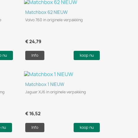
Snel bekijken

Matchbox 62 NIEUW
e
Volvo 760 in originele verpakking
€ 24,79
p nu
Info
koop nu
Snel bekijken

Matchbox 1 NIEUW
ing
Jaguar XJ6 in originele verpakking
€ 16,52
p nu
Info
koop nu