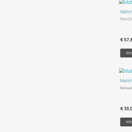
Matc
Fire Ch
€ 57,
Inf
Matc
Renault
€ 33,
Inf