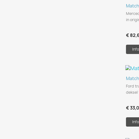
Match
Merced
in orig
€ 82,
Info
Match
Ford tr
deksel 
€ 33,
Info