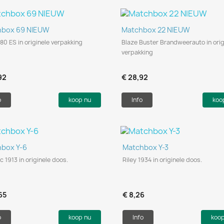
Snel bekijken
Snel bekijken


hbox 69 NIEUW
Matchbox 22 NIEUW
480 ES in originele verpakking
Blaze Buster Brandweerauto in orig
verpakking
92
€ 28,92
o
koop nu
Info
koo
Snel bekijken
Snel bekijken


box Y-6
Matchbox Y-3
c 1913 in originele doos.
Riley 1934 in originele doos.
65
€ 8,26
o
koop nu
Info
koo