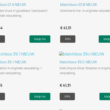
Snel bekijken
Snel bekijken


box 01 A NIEUW
Matchbox 03 B NIEUW
es truck in goudkleur (zeldzaam)
Montiverdi Hai in originele verpakk
inele verpakking.
64
€ 41,31
koop nu
Info
koo
Snel bekijken
Snel bekijken


box 39 .1 NIEUW
Matchbox 39 C NIEUW
aktor in originele verpakking, 1
Rolls Royce Silver Shadow in origin
van verpakking.
verpakking
05
€ 41,31
koop nu
Info
koo