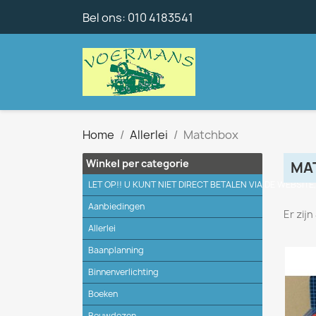
Bel ons:
010 4183541
Home
Allerlei
Matchbox
Winkel per categorie
MA
LET OP!! U KUNT NIET DIRECT BETALEN VIA DE WEBSITE
Aanbiedingen
Er zij
Allerlei
Baanplanning
Binnenverlichting
Boeken
Bouwdozen