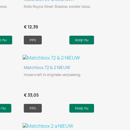
doos,
Rolls Royce Silver Shadow zonder doos.
€ 12,39
p nu
Info
koop nu
Snel bekijken

Matchbox 72 & 2 NIEUW
Hovercraft in originele verpakking.
€ 33,05
p nu
Info
koop nu