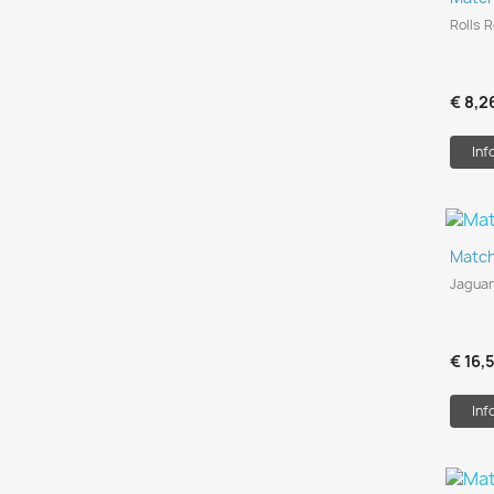
Rolls 
€ 8,2
Inf
Matc
Jaguar
€ 16,
Inf