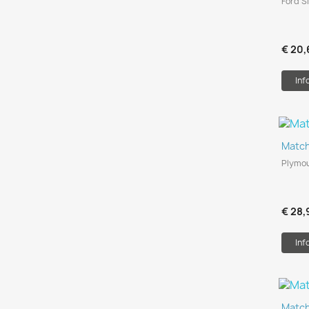
Ford Si
€ 20,
Inf
Match
Plymou
€ 28,
Inf
Matc