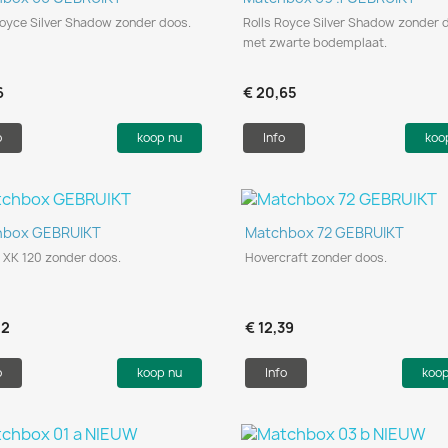
Royce Silver Shadow zonder doos.
Rolls Royce Silver Shadow zonder 
met zwarte bodemplaat.
6
€ 20,65
o
koop nu
Info
koo
Snel bekijken
Snel bekijken


hbox GEBRUIKT
Matchbox 72 GEBRUIKT
 XK 120 zonder doos.
Hovercraft zonder doos.
52
€ 12,39
o
koop nu
Info
koo