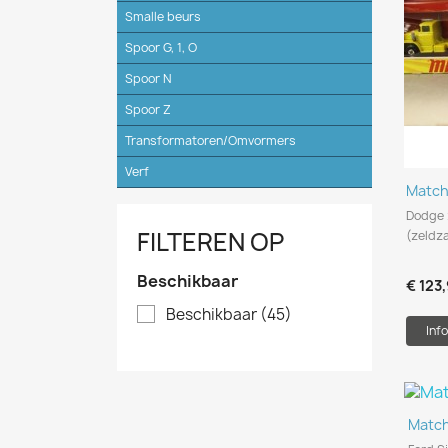
Smalle beurs
Spoor G, 1, O
Spoor N
Spoor Z
Transformatoren/Omvormers
Verf
Match
Dodge 
FILTEREN OP
(zeldza
Beschikbaar
€ 123
Beschikbaar
(45)
Info
Matc