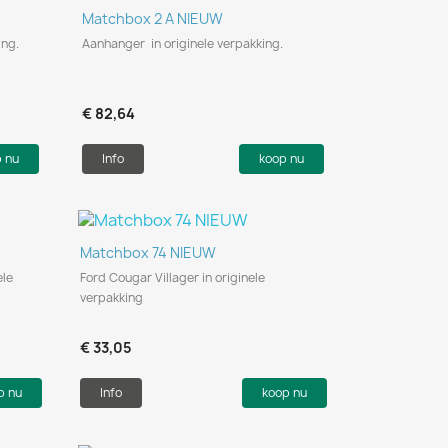
Snel bekijken

Matchbox 2 A NIEUW
ing.
Aanhanger in originele verpakking.
€ 82,64
p nu
Info
koop nu
Snel bekijken

Matchbox 74 NIEUW
ele
Ford Cougar Villager in originele
verpakking
€ 33,05
p nu
Info
koop nu