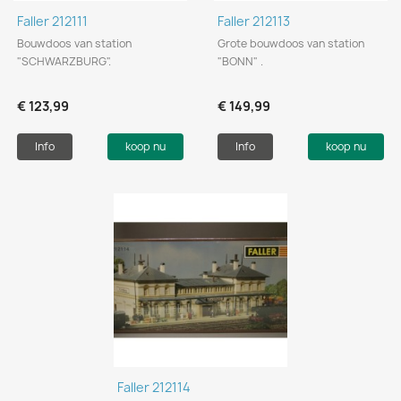
Faller 212111
Faller 212113
Bouwdoos van station
Grote bouwdoos van station
"SCHWARZBURG".
"BONN" .
€ 123,99
€ 149,99
Info
koop nu
Info
koop nu
Faller 212114