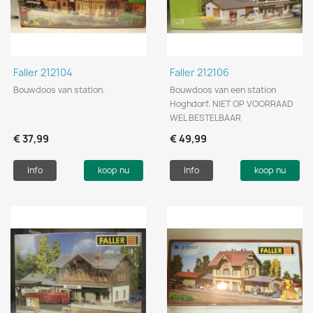
Faller 212104
Faller 212106
Bouwdoos van station.
Bouwdoos van een station
Hoghdorf. NIET OP VOORRAAD
WEL BESTELBAAR
€ 37,99
€ 49,99
Info
koop nu
Info
koop nu