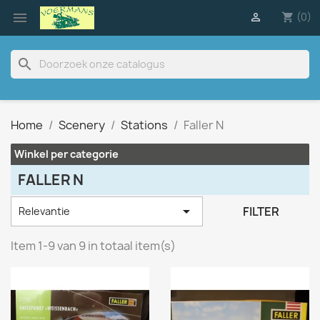

(0)

shopping_cart
search
Home
Scenery
Stations
Faller N
Winkel per categorie
FALLER N

FILTER
Relevantie
Item 1-9 van 9 in totaal item(s)