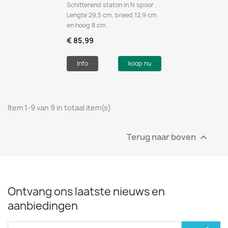
Schitterend staton in N spoor .
Lengte 29,5 cm, breed 12,9 cm
en hoog 8 cm.
€ 85,99
Info
koop nu
Item 1-9 van 9 in totaal item(s)
Terug naar boven

Ontvang ons laatste nieuws en
aanbiedingen