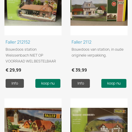
Faller 212152
Faller 2112
Bouwdoos station
Bouwdoos van station, in oude
Weissenbach NIET OP
originele verpakking.
VOORRAAD WEL BESTELBAAR
€ 29,99
€ 39,99
Info
koop nu
Info
koop nu