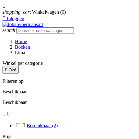

shopping_cart
Winkelwagen
(0)

Inloggen
search
Home
Boeken
Lima
Winkel per categorie

Oké
Filteren op
Beschikbaar
Beschikbaar



Beschikbaar
(2)
Prijs