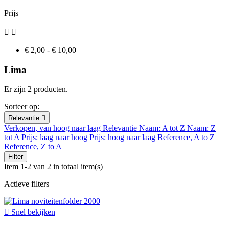
Prijs


€ 2,00 - € 10,00
Lima
Er zijn 2 producten.
Sorteer op:
Relevantie

Verkopen, van hoog naar laag
Relevantie
Naam: A tot Z
Naam: Z
tot A
Prijs: laag naar hoog
Prijs: hoog naar laag
Reference, A to Z
Reference, Z to A
Filter
Item 1-2 van 2 in totaal item(s)
Actieve filters

Snel bekijken