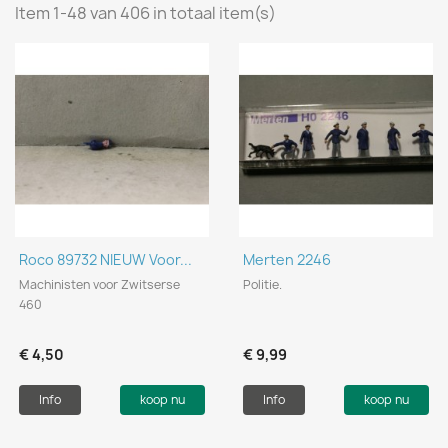
Item 1-48 van 406 in totaal item(s)
Roco 89732 NIEUW Voor...
Merten 2246
Machinisten voor Zwitserse
Politie.
460
€ 4,50
€ 9,99
Info
koop nu
Info
koop nu