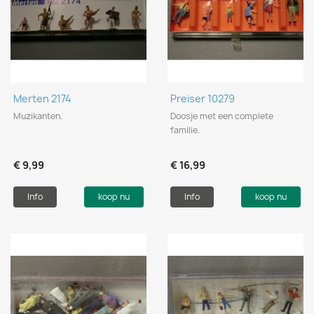
Merten 2174
Preiser 10279
Muzikanten.
Doosje met een complete
familie.
€ 9,99
€ 16,99
Info
koop nu
Info
koop nu