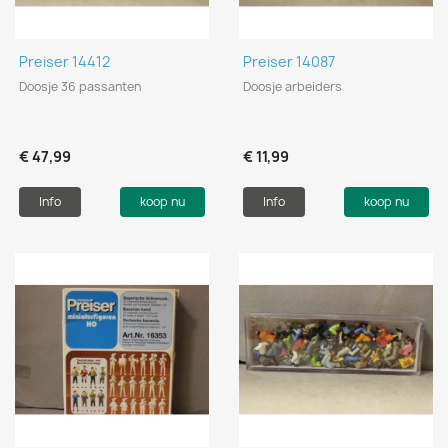
Preiser 14412
Preiser 14087
Doosje 36 passanten
Doosje arbeiders
€ 47,99
€ 11,99
Info
koop nu
Info
koop nu