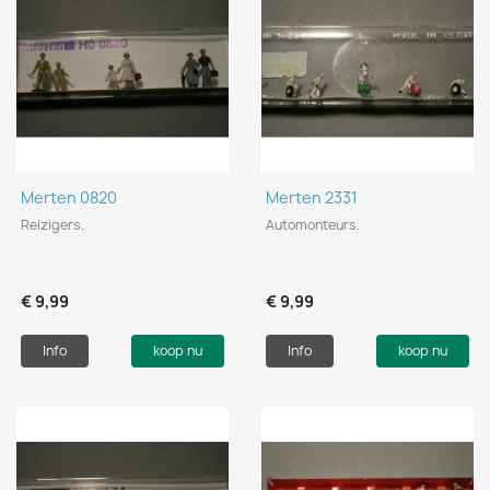
Merten 0820
Merten 2331
Reizigers.
Automonteurs.
€ 9,99
€ 9,99
Info
koop nu
Info
koop nu