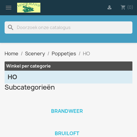

(0)

shopping_cart
search
Home
Scenery
Poppetjes
HO
Winkel per categorie
HO
Subcategorieën
BRANDWEER
BRUILOFT