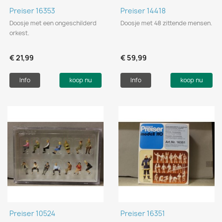
Preiser 16353
Preiser 14418
Doosje met een ongeschilderd
Doosje met 48 zittende mensen.
orkest.
€ 21,99
€ 59,99
Info
koop nu
Info
koop nu
Preiser 10524
Preiser 16351