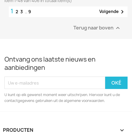
Item 1-48 van 406 in totaal item(s)
1

Volgende
2
3
…
9
Terug naar boven

Ontvang ons laatste nieuws en
aanbiedingen
U kunt op elk gewenst moment weer uitschrijven. Hiervoor kunt u de
contactgegevens gebruiken uit de algemene voorwaarden.
PRODUCTEN
