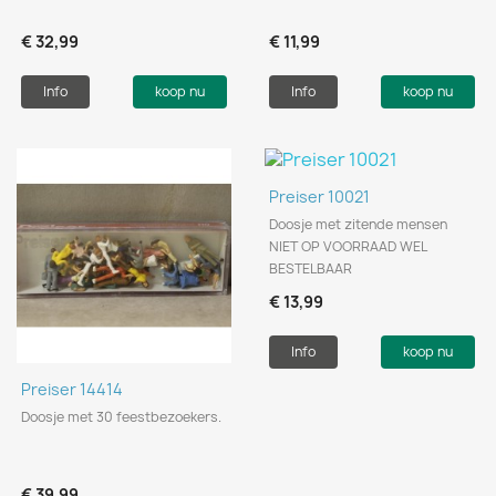
€ 32,99
€ 11,99
Info
koop nu
Info
koop nu
Preiser 10021
Doosje met zitende mensen
NIET OP VOORRAAD WEL
BESTELBAAR
€ 13,99
Info
koop nu
Preiser 14414
Doosje met 30 feestbezoekers.
€ 39,99