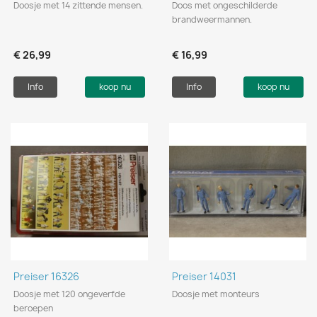
Doosje met 14 zittende mensen.
Doos met ongeschilderde
brandweermannen.
€ 26,99
€ 16,99
Info
koop nu
Info
koop nu
Preiser 16326
Preiser 14031
Doosje met 120 ongeverfde
Doosje met monteurs
beroepen