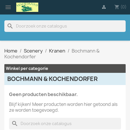

(0)

shopping_cart
search
Home
Scenery
Kranen
Bochmann &
Kochendorfer
Winkel per categorie
BOCHMANN & KOCHENDORFER
Geen producten beschikbaar.
Blijf kijken! Meer producten worden hier getoond als
ze worden toegevoegd.
search