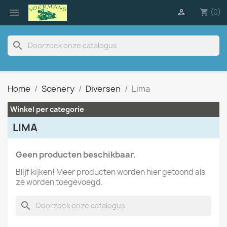

(0)

shopping_cart
search
Home
Scenery
Diversen
Lima
Winkel per categorie
LIMA
Geen producten beschikbaar.
Blijf kijken! Meer producten worden hier getoond als
ze worden toegevoegd.
search