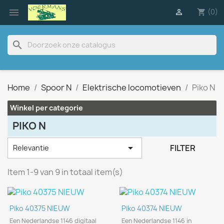

(0)

shopping_cart
search
Home
Spoor N
Elektrische locomotieven
Piko N
Winkel per categorie
PIKO N

FILTER
Relevantie
Item 1-9 van 9 in totaal item(s)
Piko 40375 NIEUW
Piko 40374 NIEUW
Een Nederlandse 1146 digitaal
Een Nederlandse 1146 in