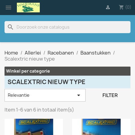

(0)

shopping_cart
search
Home
Allerlei
Racebanen
Baanstukken
Scalextric nieuw type
Winkel per categorie
SCALEXTRIC NIEUW TYPE

FILTER
Relevantie
Item 1-6 van 6 in totaal item(s)