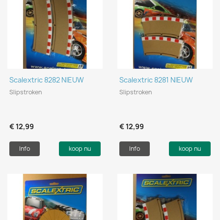
Scalextric 8282 NIEUW
Scalextric 8281 NIEUW
Slipstroken
Slipstroken
€ 12,99
€ 12,99
Info
koop nu
Info
koop nu