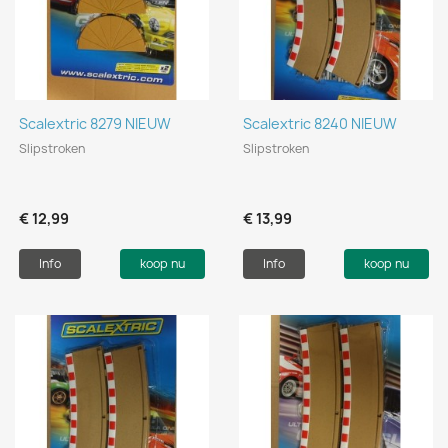
Scalextric 8279 NIEUW
Scalextric 8240 NIEUW
Slipstroken
Slipstroken
€ 12,99
€ 13,99
Info
koop nu
Info
koop nu