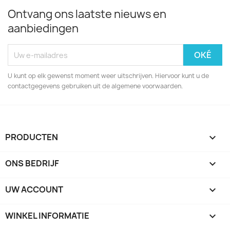
Ontvang ons laatste nieuws en
aanbiedingen
U kunt op elk gewenst moment weer uitschrijven. Hiervoor kunt u de
contactgegevens gebruiken uit de algemene voorwaarden.
PRODUCTEN

ONS BEDRIJF

UW ACCOUNT

WINKEL INFORMATIE
keyboard_arrow_down