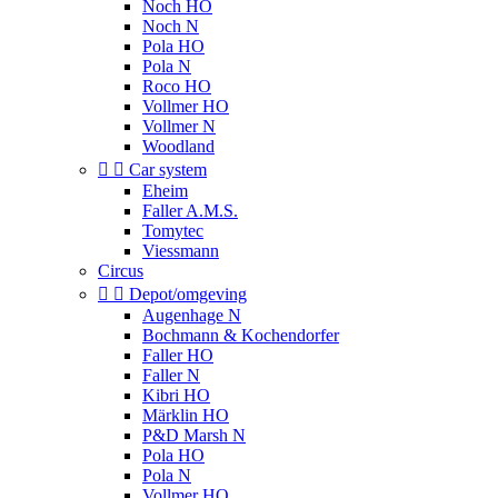
Noch HO
Noch N
Pola HO
Pola N
Roco HO
Vollmer HO
Vollmer N
Woodland


Car system
Eheim
Faller A.M.S.
Tomytec
Viessmann
Circus


Depot/omgeving
Augenhage N
Bochmann & Kochendorfer
Faller HO
Faller N
Kibri HO
Märklin HO
P&D Marsh N
Pola HO
Pola N
Vollmer HO