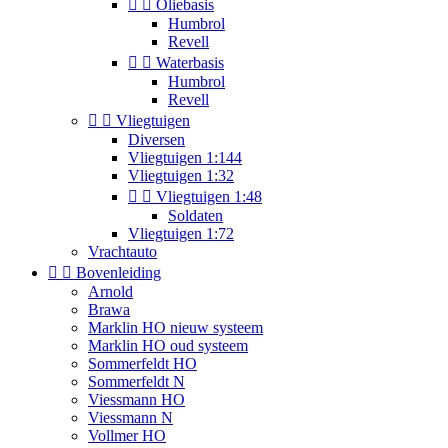


Oliebasis
Humbrol
Revell


Waterbasis
Humbrol
Revell


Vliegtuigen
Diversen
Vliegtuigen 1:144
Vliegtuigen 1:32


Vliegtuigen 1:48
Soldaten
Vliegtuigen 1:72
Vrachtauto


Bovenleiding
Arnold
Brawa
Marklin HO nieuw systeem
Marklin HO oud systeem
Sommerfeldt HO
Sommerfeldt N
Viessmann HO
Viessmann N
Vollmer HO