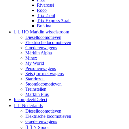
Rivarossi
Roco
Trix 2-rail
Trix Express 3-rail
Brekina


HO Marklin wisselstroom
Diesellocomotieven
Elektrische locomotieven
Goederenwagens
Märklin Alpha
Minex
My World
Personenwagens
Sets (loc met wagens
Startdozen
Stoomlocomotieven
Treinstellen
Marklin Plus
Incompleet/Defect


Nederlands
Diesellocomotieven
Elektrische locomotieven
Goederenwagens


N Spoor