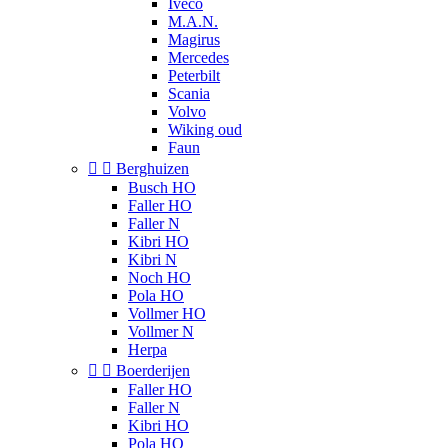
Iveco
M.A.N.
Magirus
Mercedes
Peterbilt
Scania
Volvo
Wiking oud
Faun


Berghuizen
Busch HO
Faller HO
Faller N
Kibri HO
Kibri N
Noch HO
Pola HO
Vollmer HO
Vollmer N
Herpa


Boerderijen
Faller HO
Faller N
Kibri HO
Pola HO