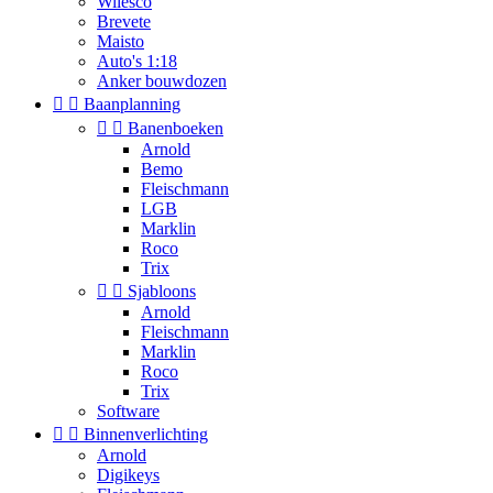
Wilesco
Brevete
Maisto
Auto's 1:18
Anker bouwdozen


Baanplanning


Banenboeken
Arnold
Bemo
Fleischmann
LGB
Marklin
Roco
Trix


Sjabloons
Arnold
Fleischmann
Marklin
Roco
Trix
Software


Binnenverlichting
Arnold
Digikeys