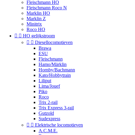
Fleischmann HO
Fleischmann Roco N
Marklin HO
Marklin Z
Minitrix
Roco HO


HO gelijkstroom


Diesellocomotieven
Brawa
ESU
Fleischmann
Hamo/Märklin
Hornby/Bachmann
Kato/Hobbytrain
Liliput
Lima/Jouef
Piko
Roco
Trix 2-rail
Trix Express 3-rail
Gutzold
Sudexpress


Elektrische locomotieven
A.C.M.E.