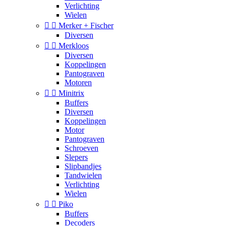
Verlichting
Wielen


Merker + Fischer
Diversen


Merkloos
Diversen
Koppelingen
Pantograven
Motoren


Minitrix
Buffers
Diversen
Koppelingen
Motor
Pantograven
Schroeven
Slepers
Slipbandjes
Tandwielen
Verlichting
Wielen


Piko
Buffers
Decoders