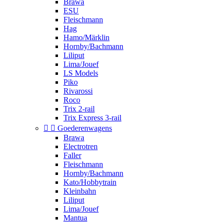
Brawa
ESU
Fleischmann
Hag
Hamo/Märklin
Hornby/Bachmann
Liliput
Lima/Jouef
LS Models
Piko
Rivarossi
Roco
Trix 2-rail
Trix Express 3-rail


Goederenwagens
Brawa
Electrotren
Faller
Fleischmann
Hornby/Bachmann
Kato/Hobbytrain
Kleinbahn
Liliput
Lima/Jouef
Mantua