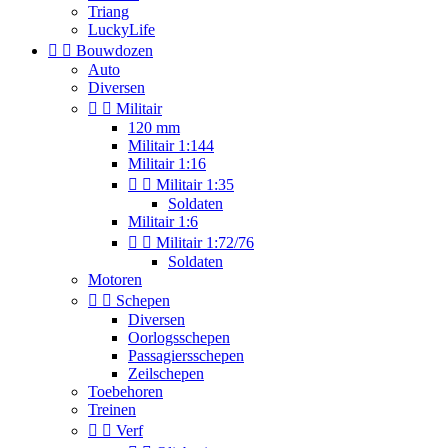
Triang
LuckyLife


Bouwdozen
Auto
Diversen


Militair
120 mm
Militair 1:144
Militair 1:16


Militair 1:35
Soldaten
Militair 1:6


Militair 1:72/76
Soldaten
Motoren


Schepen
Diversen
Oorlogsschepen
Passagiersschepen
Zeilschepen
Toebehoren
Treinen


Verf