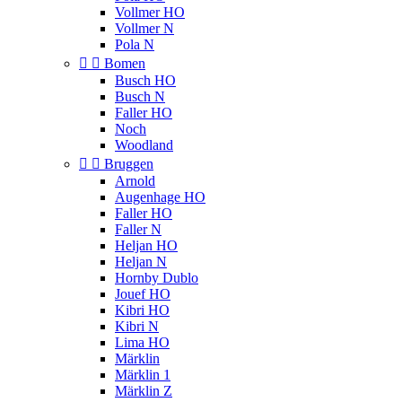
Vollmer HO
Vollmer N
Pola N


Bomen
Busch HO
Busch N
Faller HO
Noch
Woodland


Bruggen
Arnold
Augenhage HO
Faller HO
Faller N
Heljan HO
Heljan N
Hornby Dublo
Jouef HO
Kibri HO
Kibri N
Lima HO
Märklin
Märklin 1
Märklin Z