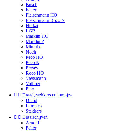
Busch
Faller
Fleischmann HO
Fleischmann Roco N
Herkat
LGB
Marklin HO
Marklin Z
Minitrix
Noch
Peco HO
Peco N
Proses
Roco HO
Viessmann
Vollmer
Piko


Draad, stekkers en lampjes
Draad
Lampjes
Stekkers


Draaischijven
Arnold
Faller