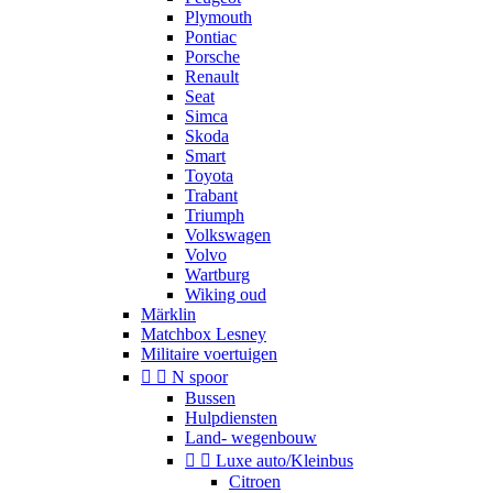
Plymouth
Pontiac
Porsche
Renault
Seat
Simca
Skoda
Smart
Toyota
Trabant
Triumph
Volkswagen
Volvo
Wartburg
Wiking oud
Märklin
Matchbox Lesney
Militaire voertuigen


N spoor
Bussen
Hulpdiensten
Land- wegenbouw


Luxe auto/Kleinbus
Citroen