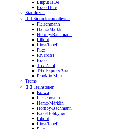
Liliput HOe
Roco HOe
Startdozen


Stoomlocomotieven
Fleischmann
Hamo/Märklin
Hornby/Bachmann
Liliput
Lima/Jouef
Piko
Rivarossi
Roco
Trix 2-rail
Trix Express 3-rail
Franklin Mint
Trams


Treinstellen
Brawa
Fleischmann
Hamo/Märklin
Hornby/Bachmann
Kato/Hobbytrain
Liliput
Lima/Jouef
Piko