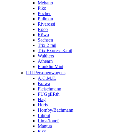
Mehano
Piko
Pocher
Pullman
Rivarossi
Roco
Röwa
Sachsen
Trix 2-rail
Trix Express 3-rail
Walthers
Athearn
Franklin Mint


Personenwagens
A.C.M.E.
Brawa
Fleischmann
FUGgERth
Hag
Heris
Hornby/Bachmann
Liliput
Lima/Jouef
Mantua
Piko