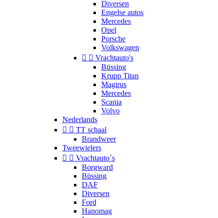
Diversen
Engelse autos
Mercedes
Opel
Porsche
Volkswagen


Vrachtauto's
Büssing
Krupp Titan
Magirus
Mercedes
Scania
Volvo
Nederlands


TT schaal
Brandweer
Tweewielers


Vrachtauto´s
Borgward
Büssing
DAF
Diversen
Ford
Hanomag