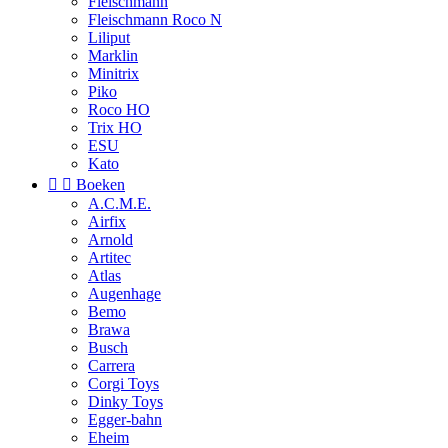
Fleischmann
Fleischmann Roco N
Liliput
Marklin
Minitrix
Piko
Roco HO
Trix HO
ESU
Kato


Boeken
A.C.M.E.
Airfix
Arnold
Artitec
Atlas
Augenhage
Bemo
Brawa
Busch
Carrera
Corgi Toys
Dinky Toys
Egger-bahn
Eheim