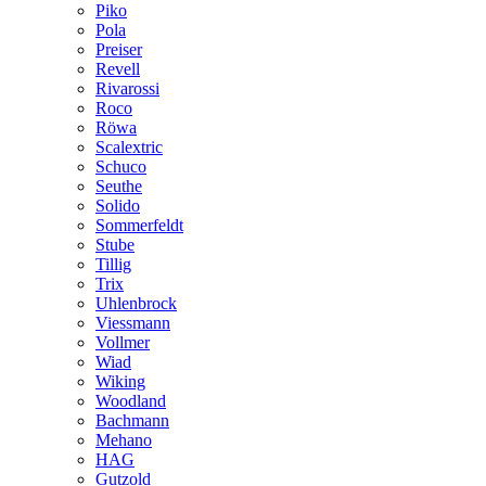
Piko
Pola
Preiser
Revell
Rivarossi
Roco
Röwa
Scalextric
Schuco
Seuthe
Solido
Sommerfeldt
Stube
Tillig
Trix
Uhlenbrock
Viessmann
Vollmer
Wiad
Wiking
Woodland
Bachmann
Mehano
HAG
Gutzold