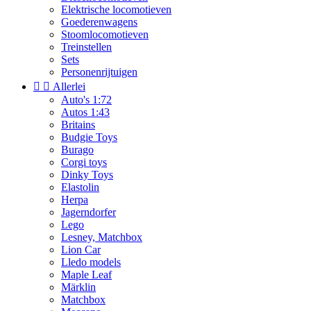
Elektrische locomotieven
Goederenwagens
Stoomlocomotieven
Treinstellen
Sets
Personenrijtuigen


Allerlei
Auto's 1:72
Autos 1:43
Britains
Budgie Toys
Burago
Corgi toys
Dinky Toys
Elastolin
Herpa
Jagerndorfer
Lego
Lesney, Matchbox
Lion Car
Lledo models
Maple Leaf
Märklin
Matchbox