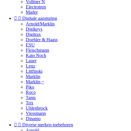
Vollmer N
Electrotren
Mader


Digitale aansturing
Arnold/Marklin
Digikeys
Digitrax
Doehler & Haass
ESU
Fleischmann
Kato Noch
Lauer
Lenz
Littfinski
Marklin
Marklin ~
Piko
Roco
Tams
Trix
Uhlenbrock
Viessmann
Dinamo


Diverse merken toebehoren
Arnold