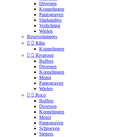
Diversen
Koppelingen
Pantograven
Slipbandjes
Verlichting
Wielen
Reservelampjes


Ribu
Koppelingen


Rivarossi
Buffers
Diversen
Koppelingen
Motor
Pantograven
Wielen


Roco
Buffers
Diversen
Koppelingen
Motor
Pantograven
Schroeven
Slepers