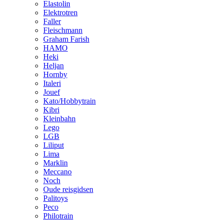
Elastolin
Elektrotren
Faller
Fleischmann
Graham Farish
HAMO
Heki
Heljan
Hornby
Italeri
Jouef
Kato/Hobbytrain
Kibri
Kleinbahn
Lego
LGB
Liliput
Lima
Marklin
Meccano
Noch
Oude reisgidsen
Palitoys
Peco
Philotrain