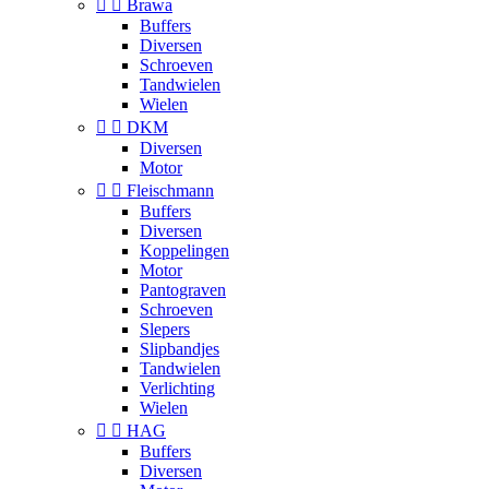


Brawa
Buffers
Diversen
Schroeven
Tandwielen
Wielen


DKM
Diversen
Motor


Fleischmann
Buffers
Diversen
Koppelingen
Motor
Pantograven
Schroeven
Slepers
Slipbandjes
Tandwielen
Verlichting
Wielen


HAG
Buffers
Diversen