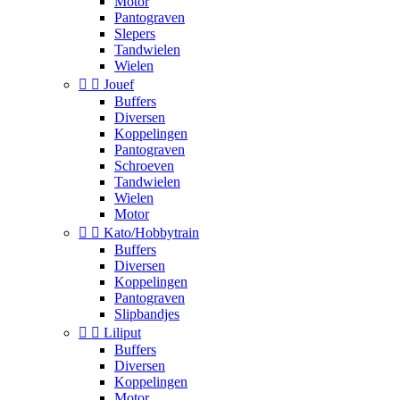
Motor
Pantograven
Slepers
Tandwielen
Wielen


Jouef
Buffers
Diversen
Koppelingen
Pantograven
Schroeven
Tandwielen
Wielen
Motor


Kato/Hobbytrain
Buffers
Diversen
Koppelingen
Pantograven
Slipbandjes


Liliput
Buffers
Diversen
Koppelingen
Motor