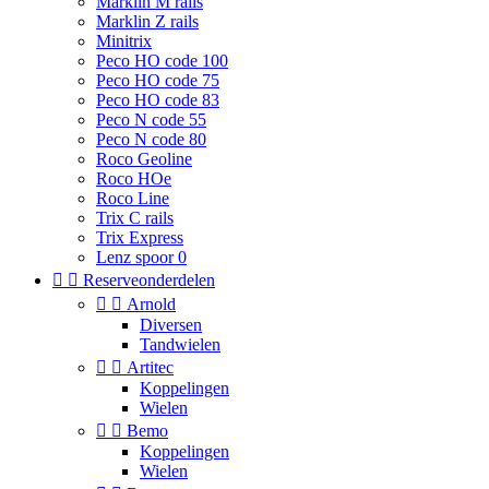
Marklin M rails
Marklin Z rails
Minitrix
Peco HO code 100
Peco HO code 75
Peco HO code 83
Peco N code 55
Peco N code 80
Roco Geoline
Roco HOe
Roco Line
Trix C rails
Trix Express
Lenz spoor 0


Reserveonderdelen


Arnold
Diversen
Tandwielen


Artitec
Koppelingen
Wielen


Bemo
Koppelingen
Wielen