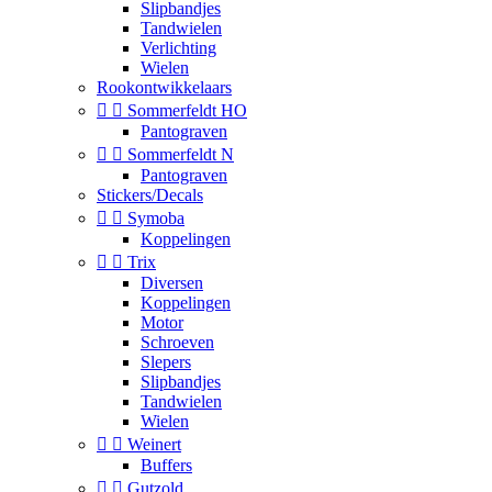
Slipbandjes
Tandwielen
Verlichting
Wielen
Rookontwikkelaars


Sommerfeldt HO
Pantograven


Sommerfeldt N
Pantograven
Stickers/Decals


Symoba
Koppelingen


Trix
Diversen
Koppelingen
Motor
Schroeven
Slepers
Slipbandjes
Tandwielen
Wielen


Weinert
Buffers


Gutzold