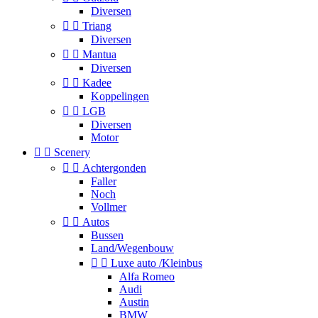
Diversen


Triang
Diversen


Mantua
Diversen


Kadee
Koppelingen


LGB
Diversen
Motor


Scenery


Achtergonden
Faller
Noch
Vollmer


Autos
Bussen
Land/Wegenbouw


Luxe auto /Kleinbus
Alfa Romeo
Audi
Austin
BMW