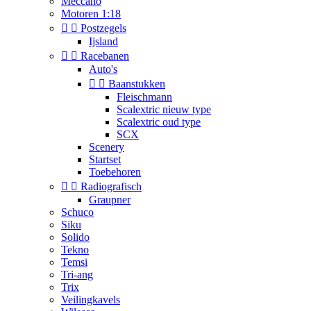
Meccano
Motoren 1:18


Postzegels
Ijsland


Racebanen
Auto's


Baanstukken
Fleischmann
Scalextric nieuw type
Scalextric oud type
SCX
Scenery
Startset
Toebehoren


Radiografisch
Graupner
Schuco
Siku
Solido
Tekno
Temsi
Tri-ang
Trix
Veilingkavels