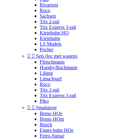
Rivarossi
Roco
Sachsen
Trix 2-rail
Trix Express 3-rail
Kleinbahn HO
Kleinbahn
LS Models
Pocher


Sets (loc met wagens
Fleischmann
Hornby/Bachmann
Liliput
Lima/Jouef
Roco
Trix 2-rail
Trix Express 3-rail
Piko


Smalspoor
Bemo HOe
Bemo HOm
Busch
Egger-bahn HOe
Ferro-Suisse