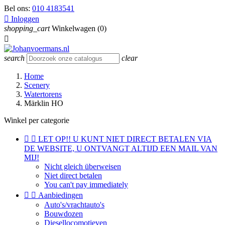
Bel ons:
010 4183541

Inloggen
shopping_cart
Winkelwagen
(0)

search
clear
Home
Scenery
Watertorens
Märklin HO
Winkel per categorie


LET OP!! U KUNT NIET DIRECT BETALEN VIA
DE WEBSITE, U ONTVANGT ALTIJD EEN MAIL VAN
MIJ!
Nicht gleich überweisen
Niet direct betalen
You can't pay immediately


Aanbiedingen
Auto's/vrachtauto's
Bouwdozen
Diesellocomotieven