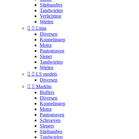
Slipbandjes
Tandwielen
Verlichting
Wielen


Lima
Diversen
Koppelingen
Motor
Pantograven
Sleper
Tandwielen
Wielen


LS models
Diversen


Marklin
Buffers
Diversen
Koppelingen
Motor
Pantograven
Schroeven
Slepers
Slipbandjes
Tandwielen