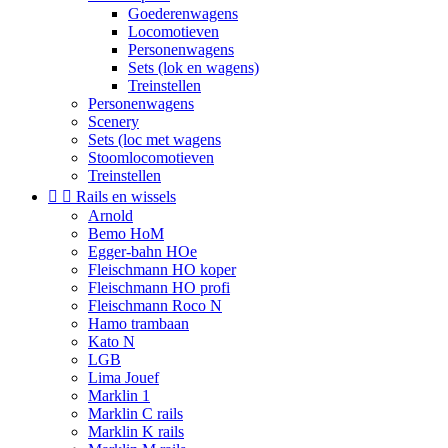
Goederenwagens
Locomotieven
Personenwagens
Sets (lok en wagens)
Treinstellen
Personenwagens
Scenery
Sets (loc met wagens
Stoomlocomotieven
Treinstellen


Rails en wissels
Arnold
Bemo HoM
Egger-bahn HOe
Fleischmann HO koper
Fleischmann HO profi
Fleischmann Roco N
Hamo trambaan
Kato N
LGB
Lima Jouef
Marklin 1
Marklin C rails
Marklin K rails