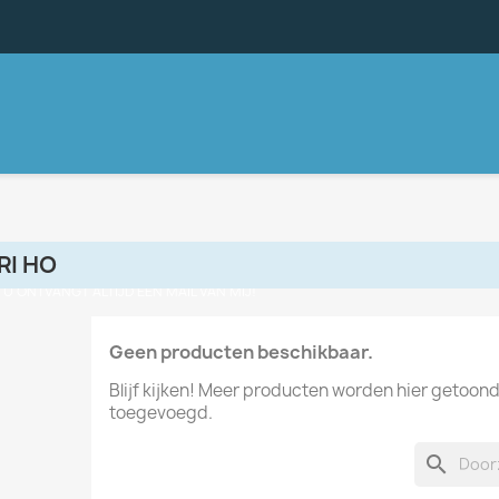
RI HO
, U ONTVANGT ALTIJD EEN MAIL VAN MIJ!
Geen producten beschikbaar.
Blijf kijken! Meer producten worden hier getoon
toegevoegd.
search