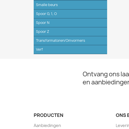
Smalle beurs
Spoor G, 1, O
Spoor N
Spoor Z
Transformatoren/Omvormers
Verf
Ontvang ons laa
en aanbiedinge
PRODUCTEN
ONS 
Aanbiedingen
Leveri