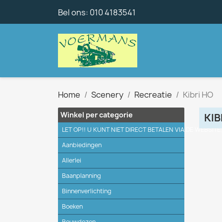
Bel ons:
010 4183541
Home
Scenery
Recreatie
Kibri HO
Winkel per categorie
KIB
LET OP!! U KUNT NIET DIRECT BETALEN VIA DE WEBSITE
Aanbiedingen
Allerlei
Baanplanning
Binnenverlichting
Boeken
Bouwdozen