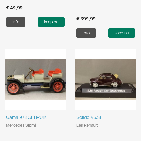
€ 49,99
€ 399,99
Info
koop nu
Info
koop nu
Gama 978 GEBRUIKT
Solido 4538
Mercedes Sipml
Een Renault