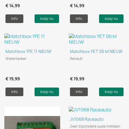
€ 14,99
€ 14,99
Info
koop nu
Info
koop nu
Matchbox YFE 11 NIEUW
Matchbox YET 06 M NIEUW
Watertanker
Renault
€ 19,99
€ 19,99
Info
koop nu
Info
koop nu
JV1068 Raceauto
Zeer bijzondere oude metalen