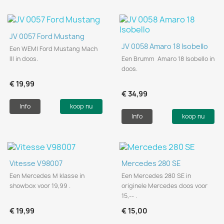
JV 0057 Ford Mustang
JV 0058 Amaro 18 Isobello
Een WEMI Ford Mustang Mach
lll in doos.
Een Brumm Amaro 18 Isobello in
doos.
€ 19,99
€ 34,99
Info
koop nu
Info
koop nu
Vitesse V98007
Mercedes 280 SE
Een Mercedes M klasse in
Een Mercedes 280 SE in
showbox voor 19,99 .
originele Mercedes doos voor
15,-- .
€ 19,99
€ 15,00