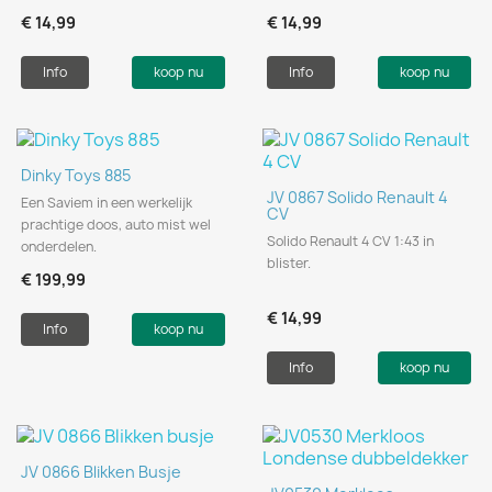
€ 14,99
€ 14,99
Info
koop nu
Info
koop nu
Dinky Toys 885
JV 0867 Solido Renault 4
Een Saviem in een werkelijk
CV
prachtige doos, auto mist wel
Solido Renault 4 CV 1:43 in
onderdelen.
blister.
€ 199,99
€ 14,99
Info
koop nu
Info
koop nu
JV 0866 Blikken Busje