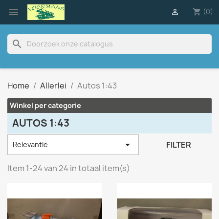

(0)

shopping_cart
search
Home
Allerlei
Autos 1:43
Winkel per categorie
AUTOS 1:43

FILTER
Relevantie
Item 1-24 van 24 in totaal item(s)