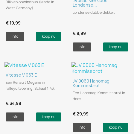
JV0530 Merkloos
Blikken opwindbus (Made in
Londense...
West Germany).
Londense dubbeldekker.
€ 19,99
€ 9,99
Info
koop nu
Info
koop nu
Vitesse V 063 E
JV 0060 Hanomag
Een Renault Megane in
Kommissbrot
ralleyuitvoering. Schaal 1:43.
Een Hanomag Kommissbrot in
doos.
€ 34,99
€ 29,99
Info
koop nu
Info
koop nu