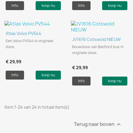
Info
koop nu
Info
koop nu
Atlas Volvo PV544
JV1616 Cotswold NIEUW
Een Volvo PV544 in originele
doos.
Bouwdoos van Bedford bus in
originele doos.
€ 29,99
€ 29,99
Info
koop nu
Info
koop nu
Item 1-24 van 24 in totaal item(s)
Terug naar boven
