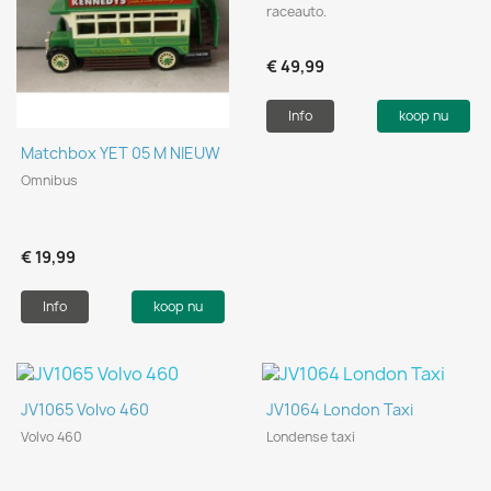
raceauto.
€ 49,99
Info
koop nu
Matchbox YET 05 M NIEUW
Omnibus
€ 19,99
Info
koop nu
JV1065 Volvo 460
JV1064 London Taxi
Volvo 460
Londense taxi