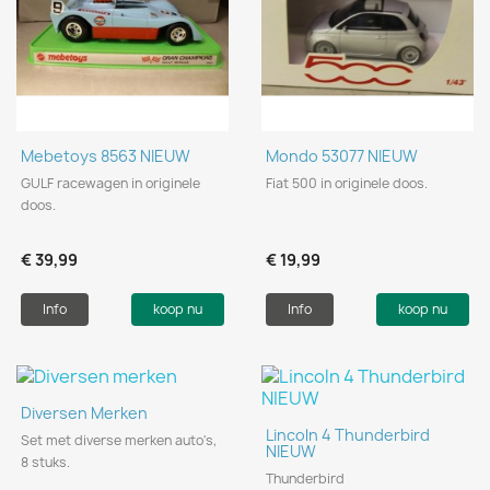
Mebetoys 8563 NIEUW
Mondo 53077 NIEUW
GULF racewagen in originele
Fiat 500 in originele doos.
doos.
€ 39,99
€ 19,99
Info
koop nu
Info
koop nu
Diversen Merken
Lincoln 4 Thunderbird
Set met diverse merken auto's,
NIEUW
8 stuks.
Thunderbird