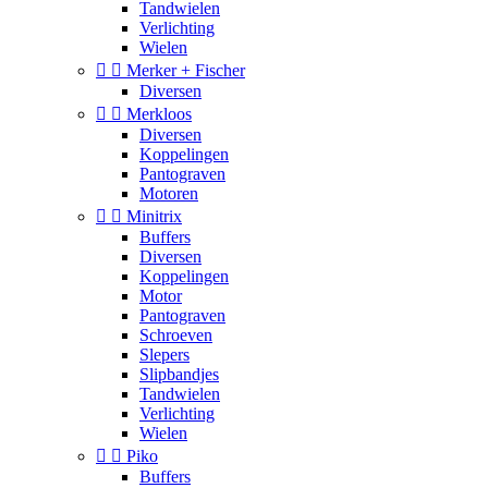
Tandwielen
Verlichting
Wielen


Merker + Fischer
Diversen


Merkloos
Diversen
Koppelingen
Pantograven
Motoren


Minitrix
Buffers
Diversen
Koppelingen
Motor
Pantograven
Schroeven
Slepers
Slipbandjes
Tandwielen
Verlichting
Wielen


Piko
Buffers