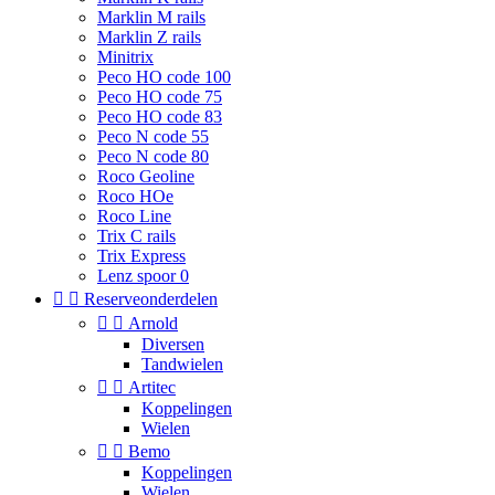
Marklin M rails
Marklin Z rails
Minitrix
Peco HO code 100
Peco HO code 75
Peco HO code 83
Peco N code 55
Peco N code 80
Roco Geoline
Roco HOe
Roco Line
Trix C rails
Trix Express
Lenz spoor 0


Reserveonderdelen


Arnold
Diversen
Tandwielen


Artitec
Koppelingen
Wielen


Bemo
Koppelingen
Wielen