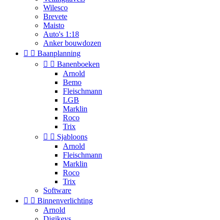
Wilesco
Brevete
Maisto
Auto's 1:18
Anker bouwdozen


Baanplanning


Banenboeken
Arnold
Bemo
Fleischmann
LGB
Marklin
Roco
Trix


Sjabloons
Arnold
Fleischmann
Marklin
Roco
Trix
Software


Binnenverlichting
Arnold
Digikeys