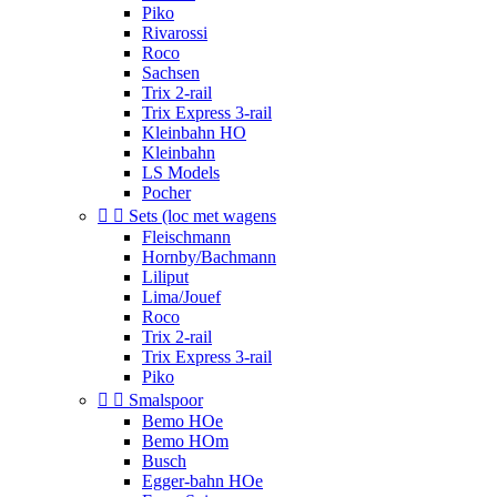
Piko
Rivarossi
Roco
Sachsen
Trix 2-rail
Trix Express 3-rail
Kleinbahn HO
Kleinbahn
LS Models
Pocher


Sets (loc met wagens
Fleischmann
Hornby/Bachmann
Liliput
Lima/Jouef
Roco
Trix 2-rail
Trix Express 3-rail
Piko


Smalspoor
Bemo HOe
Bemo HOm
Busch
Egger-bahn HOe