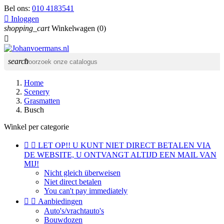
Bel ons:
010 4183541

Inloggen
shopping_cart
Winkelwagen
(0)

search
Home
Scenery
Grasmatten
Busch
Winkel per categorie


LET OP!! U KUNT NIET DIRECT BETALEN VIA
DE WEBSITE, U ONTVANGT ALTIJD EEN MAIL VAN
MIJ!
Nicht gleich überweisen
Niet direct betalen
You can't pay immediately


Aanbiedingen
Auto's/vrachtauto's
Bouwdozen