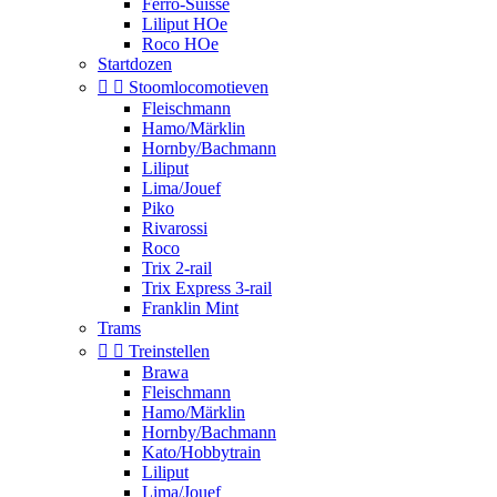
Ferro-Suisse
Liliput HOe
Roco HOe
Startdozen


Stoomlocomotieven
Fleischmann
Hamo/Märklin
Hornby/Bachmann
Liliput
Lima/Jouef
Piko
Rivarossi
Roco
Trix 2-rail
Trix Express 3-rail
Franklin Mint
Trams


Treinstellen
Brawa
Fleischmann
Hamo/Märklin
Hornby/Bachmann
Kato/Hobbytrain
Liliput
Lima/Jouef