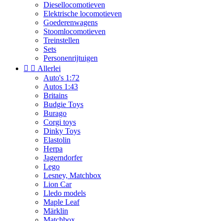
Diesellocomotieven
Elektrische locomotieven
Goederenwagens
Stoomlocomotieven
Treinstellen
Sets
Personenrijtuigen


Allerlei
Auto's 1:72
Autos 1:43
Britains
Budgie Toys
Burago
Corgi toys
Dinky Toys
Elastolin
Herpa
Jagerndorfer
Lego
Lesney, Matchbox
Lion Car
Lledo models
Maple Leaf
Märklin
Matchbox