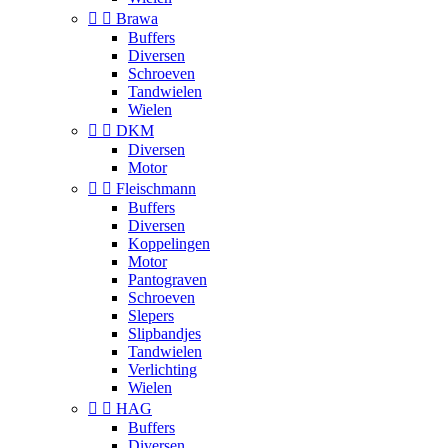


Brawa
Buffers
Diversen
Schroeven
Tandwielen
Wielen


DKM
Diversen
Motor


Fleischmann
Buffers
Diversen
Koppelingen
Motor
Pantograven
Schroeven
Slepers
Slipbandjes
Tandwielen
Verlichting
Wielen


HAG
Buffers
Diversen