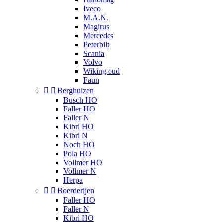
Iveco
M.A.N.
Magirus
Mercedes
Peterbilt
Scania
Volvo
Wiking oud
Faun


Berghuizen
Busch HO
Faller HO
Faller N
Kibri HO
Kibri N
Noch HO
Pola HO
Vollmer HO
Vollmer N
Herpa


Boerderijen
Faller HO
Faller N
Kibri HO