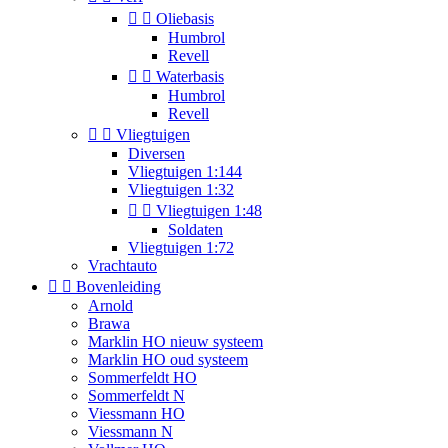


Oliebasis
Humbrol
Revell


Waterbasis
Humbrol
Revell


Vliegtuigen
Diversen
Vliegtuigen 1:144
Vliegtuigen 1:32


Vliegtuigen 1:48
Soldaten
Vliegtuigen 1:72
Vrachtauto


Bovenleiding
Arnold
Brawa
Marklin HO nieuw systeem
Marklin HO oud systeem
Sommerfeldt HO
Sommerfeldt N
Viessmann HO
Viessmann N