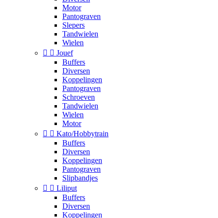
Motor
Pantograven
Slepers
Tandwielen
Wielen


Jouef
Buffers
Diversen
Koppelingen
Pantograven
Schroeven
Tandwielen
Wielen
Motor


Kato/Hobbytrain
Buffers
Diversen
Koppelingen
Pantograven
Slipbandjes


Liliput
Buffers
Diversen
Koppelingen