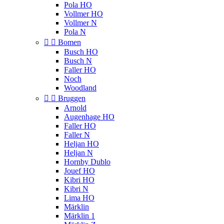
Pola HO
Vollmer HO
Vollmer N
Pola N


Bomen
Busch HO
Busch N
Faller HO
Noch
Woodland


Bruggen
Arnold
Augenhage HO
Faller HO
Faller N
Heljan HO
Heljan N
Hornby Dublo
Jouef HO
Kibri HO
Kibri N
Lima HO
Märklin
Märklin 1