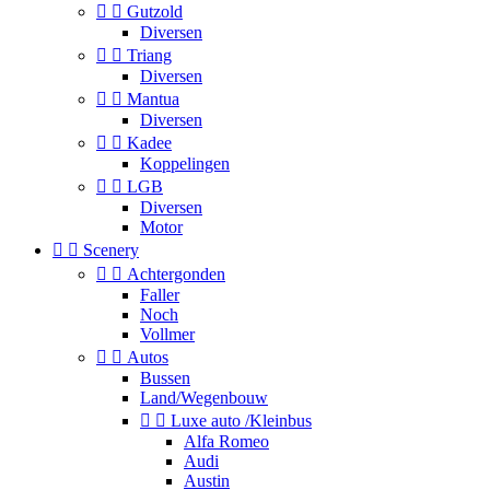


Gutzold
Diversen


Triang
Diversen


Mantua
Diversen


Kadee
Koppelingen


LGB
Diversen
Motor


Scenery


Achtergonden
Faller
Noch
Vollmer


Autos
Bussen
Land/Wegenbouw


Luxe auto /Kleinbus
Alfa Romeo
Audi
Austin