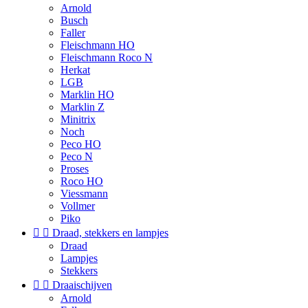
Arnold
Busch
Faller
Fleischmann HO
Fleischmann Roco N
Herkat
LGB
Marklin HO
Marklin Z
Minitrix
Noch
Peco HO
Peco N
Proses
Roco HO
Viessmann
Vollmer
Piko


Draad, stekkers en lampjes
Draad
Lampjes
Stekkers


Draaischijven
Arnold