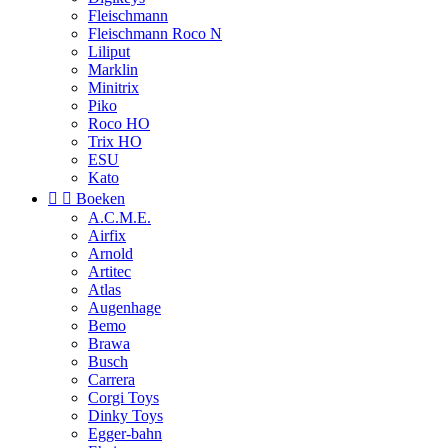
Fleischmann
Fleischmann Roco N
Liliput
Marklin
Minitrix
Piko
Roco HO
Trix HO
ESU
Kato


Boeken
A.C.M.E.
Airfix
Arnold
Artitec
Atlas
Augenhage
Bemo
Brawa
Busch
Carrera
Corgi Toys
Dinky Toys
Egger-bahn