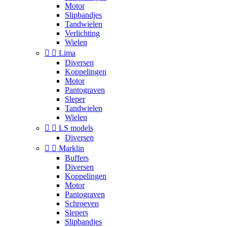
Motor
Slipbandjes
Tandwielen
Verlichting
Wielen


Lima
Diversen
Koppelingen
Motor
Pantograven
Sleper
Tandwielen
Wielen


LS models
Diversen


Marklin
Buffers
Diversen
Koppelingen
Motor
Pantograven
Schroeven
Slepers
Slipbandjes