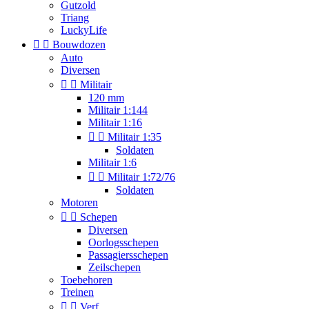
Gutzold
Triang
LuckyLife


Bouwdozen
Auto
Diversen


Militair
120 mm
Militair 1:144
Militair 1:16


Militair 1:35
Soldaten
Militair 1:6


Militair 1:72/76
Soldaten
Motoren


Schepen
Diversen
Oorlogsschepen
Passagiersschepen
Zeilschepen
Toebehoren
Treinen


Verf