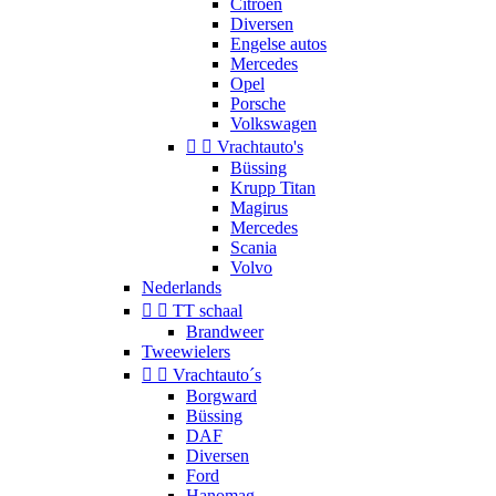
Citroen
Diversen
Engelse autos
Mercedes
Opel
Porsche
Volkswagen


Vrachtauto's
Büssing
Krupp Titan
Magirus
Mercedes
Scania
Volvo
Nederlands


TT schaal
Brandweer
Tweewielers


Vrachtauto´s
Borgward
Büssing
DAF
Diversen
Ford
Hanomag