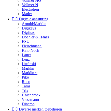
Vollmer HO
Vollmer N
Electrotren
Mader


Digitale aansturing
Arnold/Marklin
Digikeys
Digitrax
Doehler & Haass
ESU
Fleischmann
Kato Noch
Lauer
Lenz
Littfinski
Marklin
Marklin ~
Piko
Roco
Tams
Trix
Uhlenbrock
Viessmann
Dinamo


Diverse merken toebehoren