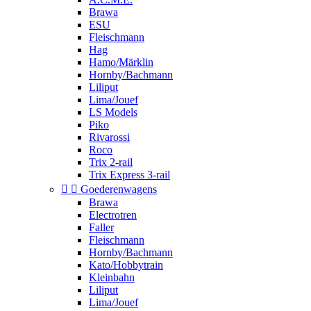
Brawa
ESU
Fleischmann
Hag
Hamo/Märklin
Hornby/Bachmann
Liliput
Lima/Jouef
LS Models
Piko
Rivarossi
Roco
Trix 2-rail
Trix Express 3-rail


Goederenwagens
Brawa
Electrotren
Faller
Fleischmann
Hornby/Bachmann
Kato/Hobbytrain
Kleinbahn
Liliput
Lima/Jouef