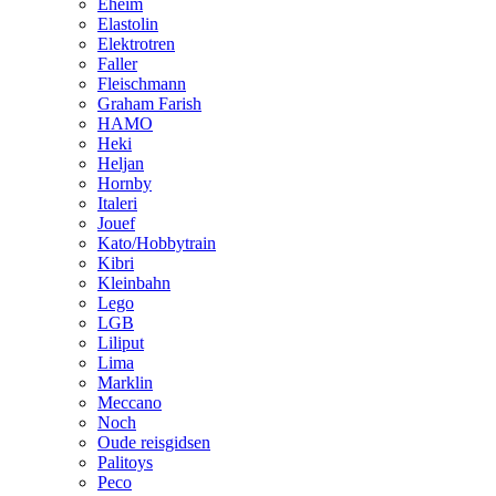
Eheim
Elastolin
Elektrotren
Faller
Fleischmann
Graham Farish
HAMO
Heki
Heljan
Hornby
Italeri
Jouef
Kato/Hobbytrain
Kibri
Kleinbahn
Lego
LGB
Liliput
Lima
Marklin
Meccano
Noch
Oude reisgidsen
Palitoys
Peco