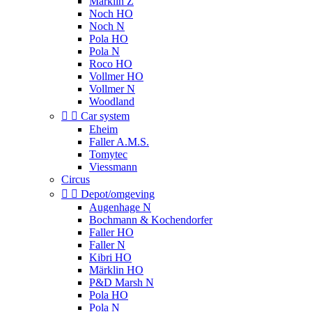
Märklin Z
Noch HO
Noch N
Pola HO
Pola N
Roco HO
Vollmer HO
Vollmer N
Woodland


Car system
Eheim
Faller A.M.S.
Tomytec
Viessmann
Circus


Depot/omgeving
Augenhage N
Bochmann & Kochendorfer
Faller HO
Faller N
Kibri HO
Märklin HO
P&D Marsh N
Pola HO
Pola N