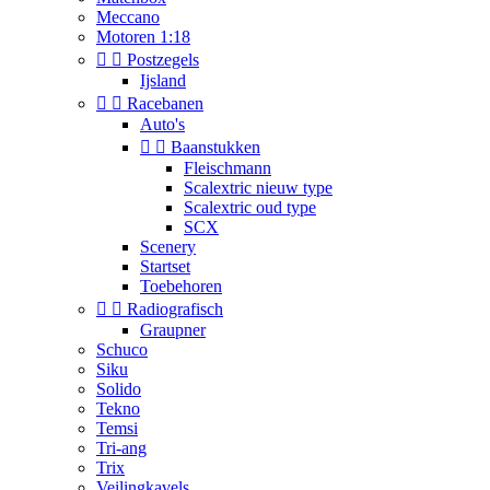
Meccano
Motoren 1:18


Postzegels
Ijsland


Racebanen
Auto's


Baanstukken
Fleischmann
Scalextric nieuw type
Scalextric oud type
SCX
Scenery
Startset
Toebehoren


Radiografisch
Graupner
Schuco
Siku
Solido
Tekno
Temsi
Tri-ang
Trix
Veilingkavels