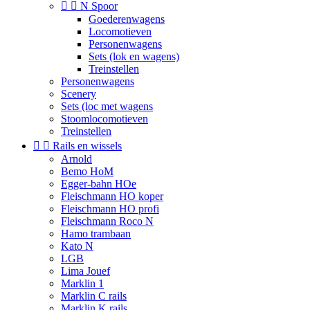


N Spoor
Goederenwagens
Locomotieven
Personenwagens
Sets (lok en wagens)
Treinstellen
Personenwagens
Scenery
Sets (loc met wagens
Stoomlocomotieven
Treinstellen


Rails en wissels
Arnold
Bemo HoM
Egger-bahn HOe
Fleischmann HO koper
Fleischmann HO profi
Fleischmann Roco N
Hamo trambaan
Kato N
LGB
Lima Jouef
Marklin 1
Marklin C rails
Marklin K rails