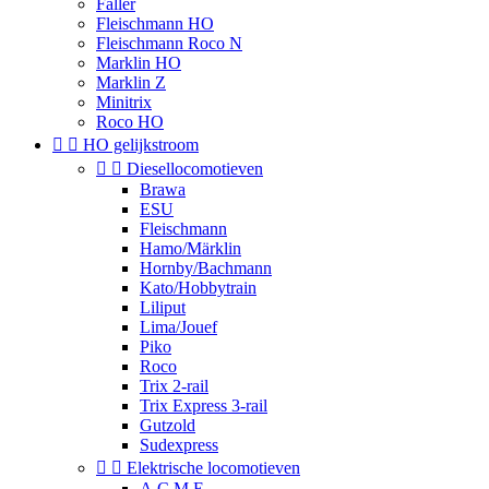
Faller
Fleischmann HO
Fleischmann Roco N
Marklin HO
Marklin Z
Minitrix
Roco HO


HO gelijkstroom


Diesellocomotieven
Brawa
ESU
Fleischmann
Hamo/Märklin
Hornby/Bachmann
Kato/Hobbytrain
Liliput
Lima/Jouef
Piko
Roco
Trix 2-rail
Trix Express 3-rail
Gutzold
Sudexpress


Elektrische locomotieven
A.C.M.E.