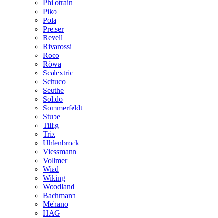
Philotrain
Piko
Pola
Preiser
Revell
Rivarossi
Roco
Röwa
Scalextric
Schuco
Seuthe
Solido
Sommerfeldt
Stube
Tillig
Trix
Uhlenbrock
Viessmann
Vollmer
Wiad
Wiking
Woodland
Bachmann
Mehano
HAG