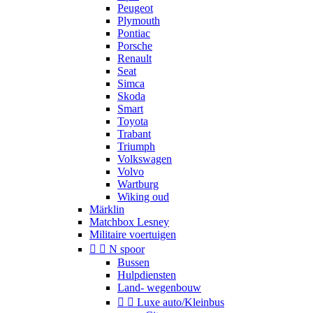
Peugeot
Plymouth
Pontiac
Porsche
Renault
Seat
Simca
Skoda
Smart
Toyota
Trabant
Triumph
Volkswagen
Volvo
Wartburg
Wiking oud
Märklin
Matchbox Lesney
Militaire voertuigen


N spoor
Bussen
Hulpdiensten
Land- wegenbouw


Luxe auto/Kleinbus