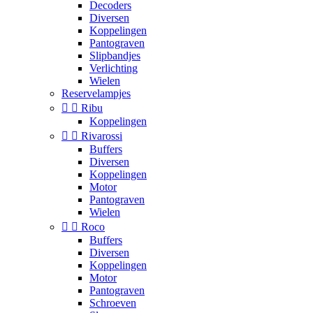
Decoders
Diversen
Koppelingen
Pantograven
Slipbandjes
Verlichting
Wielen
Reservelampjes


Ribu
Koppelingen


Rivarossi
Buffers
Diversen
Koppelingen
Motor
Pantograven
Wielen


Roco
Buffers
Diversen
Koppelingen
Motor
Pantograven
Schroeven