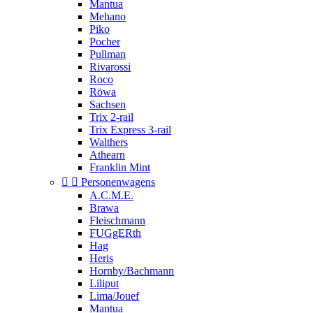
Mantua
Mehano
Piko
Pocher
Pullman
Rivarossi
Roco
Röwa
Sachsen
Trix 2-rail
Trix Express 3-rail
Walthers
Athearn
Franklin Mint


Personenwagens
A.C.M.E.
Brawa
Fleischmann
FUGgERth
Hag
Heris
Hornby/Bachmann
Liliput
Lima/Jouef
Mantua