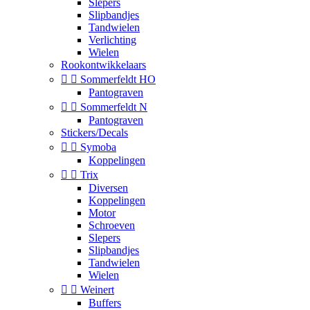
Slepers
Slipbandjes
Tandwielen
Verlichting
Wielen
Rookontwikkelaars


Sommerfeldt HO
Pantograven


Sommerfeldt N
Pantograven
Stickers/Decals


Symoba
Koppelingen


Trix
Diversen
Koppelingen
Motor
Schroeven
Slepers
Slipbandjes
Tandwielen
Wielen


Weinert
Buffers