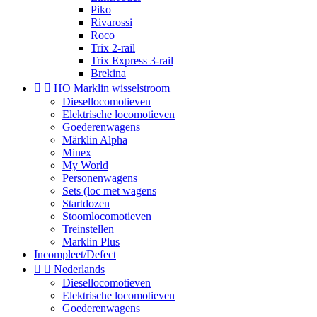
Piko
Rivarossi
Roco
Trix 2-rail
Trix Express 3-rail
Brekina


HO Marklin wisselstroom
Diesellocomotieven
Elektrische locomotieven
Goederenwagens
Märklin Alpha
Minex
My World
Personenwagens
Sets (loc met wagens
Startdozen
Stoomlocomotieven
Treinstellen
Marklin Plus
Incompleet/Defect


Nederlands
Diesellocomotieven
Elektrische locomotieven
Goederenwagens