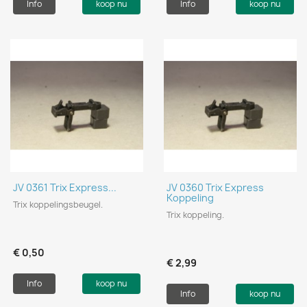
Info
koop nu
Info
koop nu
JV 0361 Trix Express...
JV 0360 Trix Express
Koppeling
Trix koppelingsbeugel.
Trix koppeling.
€ 0,50
€ 2,99
Info
koop nu
Info
koop nu