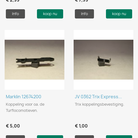
Info
koop nu
Info
koop nu
Marklin 12674200
JV 0362 Trix Express...
Koppeling voor oa. de
Trix koppelingsbevestiging.
Turflocomotieven.
€ 5,00
€ 1,00