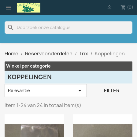

(0)

shopping_cart
search
Home
Reserveonderdelen
Trix
Koppelingen
Winkel per categorie
KOPPELINGEN

FILTER
Relevantie
Item 1-24 van 24 in totaal item(s)