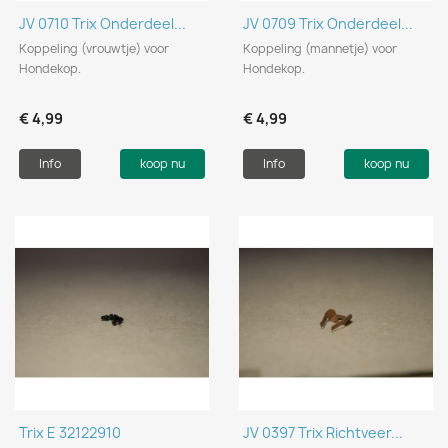
JV 0710 Trix Onderdeel...
JV 0709 Trix Onderdeel...
Koppeling (vrouwtje) voor
Koppeling (mannetje) voor
Hondekop.
Hondekop.
€ 4,99
€ 4,99
Info
koop nu
Info
koop nu
Trix E 32122910
JV 0397 Trix Richtveer...