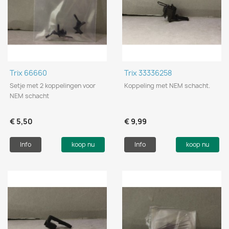
Trix 66660
Trix 33336258
Setje met 2 koppelingen voor
Koppeling met NEM schacht.
NEM schacht
€ 5,50
€ 9,99
Info
koop nu
Info
koop nu