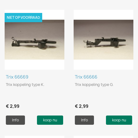
NIET OP VOORRAAD
Trix 66669
Trix 66666
Trix koppeling type K.
Trix koppeling type G.
€ 2,99
€ 2,99
Info
koop nu
Info
koop nu