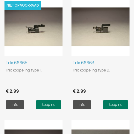
NIET OP VOORRAAD
Trix 66665
Trix 66663
Trix koppeling type F.
Trix koppeling type D.
€ 2,99
€ 2,99
Info
koop nu
Info
koop nu