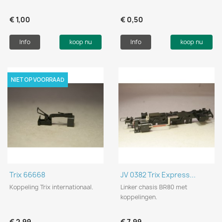
€ 1,00
€ 0,50
Info
koop nu
Info
koop nu
NIET OP VOORRAAD
Trix 66668
JV 0382 Trix Express...
Koppeling Trix internationaal.
Linker chasis BR80 met
koppelingen.
€ 2,99
€ 7,99