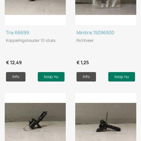
Trix 66699
Minitrix 15096500
Koppelingshouder 10 stuks
Richtveer
€ 12,49
€ 1,25
Info
koop nu
Info
koop nu