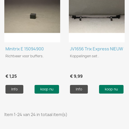
Minitrix E 15094900
JV1656 Trix Express NIEUW
Richtveer voor buffers.
Koppelingen set .
€ 1,25
€ 9,99
Info
koop nu
Info
koop nu
Item 1-24 van 24 in totaal item(s)