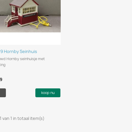
Snel bekijken

99 Hornby Seinhuis
wd Hornby seinhuisje met
ting
99
koop nu
1 van 1 in totaal item(s)