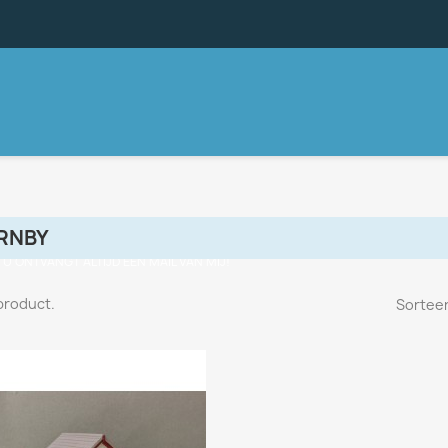
RNBY
, U ONTVANGT ALTIJD EEN MAIL VAN MIJ!
 product.
Sorteer