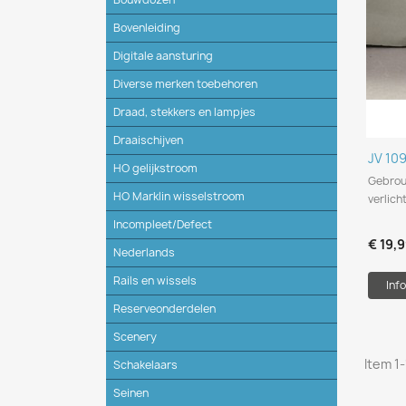
Bovenleiding
Digitale aansturing
Diverse merken toebehoren
Draad, stekkers en lampjes
Draaischijven
JV 10
HO gelijkstroom
Gebrou
HO Marklin wisselstroom
verlich
Incompleet/Defect
€ 19,
Nederlands
Rails en wissels
Info
Reserveonderdelen
Scenery
Item 1-
Schakelaars
Seinen