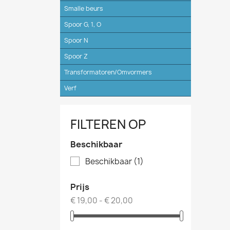
Smalle beurs
Spoor G, 1, O
Spoor N
Spoor Z
Transformatoren/Omvormers
Verf
FILTEREN OP
Beschikbaar
Beschikbaar
(1)
Prijs
€ 19,00 - € 20,00