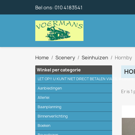
Bel ons:
010 4183541
Home
Scenery
Seinhuizen
Hornby
Winkel per categorie
HO
LET OP!! U KUNT NIET DIRECT BETALEN VIA DE WEBSITE
Aanbiedingen
Er is 1
Allerlei
Baanplanning
Binnenverlichting
Boeken
Bouwdozen