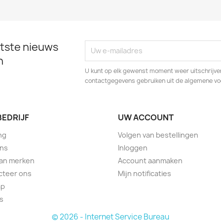
tste nieuws
n
U kunt op elk gewenst moment weer uitschrijven
contactgegevens gebruiken uit de algemene v
BEDRIJF
UW ACCOUNT
ng
Volgen van bestellingen
ons
Inloggen
van merken
Account aanmaken
cteer ons
Mijn notificaties
ap
s
© 2026 - Internet Service Bureau