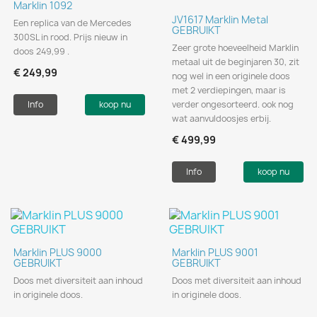
Marklin 1092
JV1617 Marklin Metal
Een replica van de Mercedes
GEBRUIKT
300SL in rood. Prijs nieuw in
Zeer grote hoeveelheid Marklin
doos 249,99 .
metaal uit de beginjaren 30, zit
€ 249,99
nog wel in een originele doos
met 2 verdiepingen, maar is
Info
koop nu
verder ongesorteerd. ook nog
wat aanvuldoosjes erbij.
€ 499,99
Info
koop nu
Marklin PLUS 9000
Marklin PLUS 9001
GEBRUIKT
GEBRUIKT
Doos met diversiteit aan inhoud
Doos met diversiteit aan inhoud
in originele doos.
in originele doos.