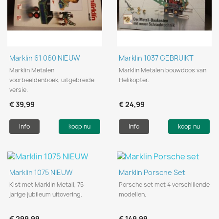
Marklin 61 060 NIEUW
Marklin 1037 GEBRUIKT
Marklin Metalen
Marklin Metalen bouwdoos van
voorbeeldenboek, uitgebreide
Helikopter.
versie.
€ 39,99
€ 24,99
Info
koop nu
Info
koop nu
Marklin 1075 NIEUW
Marklin Porsche Set
Kist met Marklin Metall, 75
Porsche set met 4 verschillende
jarige jubileum uitovering.
modellen.
€ 299,99
€ 149,99