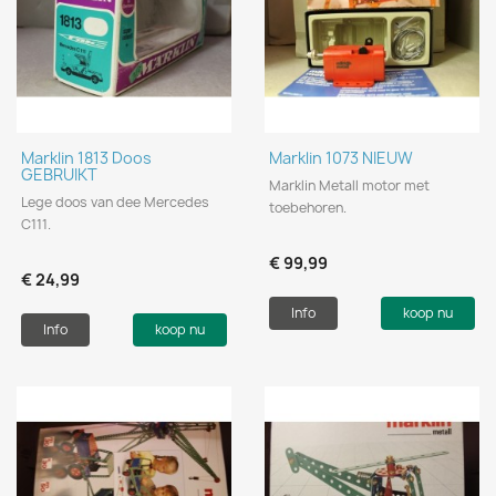
Marklin 1813 Doos
Marklin 1073 NIEUW
GEBRUIKT
Marklin Metall motor met
Lege doos van dee Mercedes
toebehoren.
C111.
€ 99,99
€ 24,99
Info
koop nu
Info
koop nu