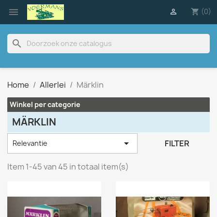

(0)

shopping_cart
search
Home
Allerlei
Märklin
Winkel per categorie
MÄRKLIN

FILTER
Relevantie
Item 1-45 van 45 in totaal item(s)