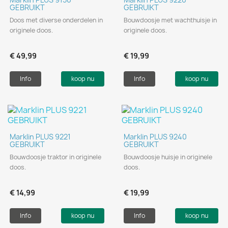
GEBRUIKT
GEBRUIKT
Doos met diverse onderdelen in
Bouwdoosje met wachthuisje in
originele doos.
originele doos.
€ 49,99
€ 19,99
Info
koop nu
Info
koop nu
Marklin PLUS 9221
Marklin PLUS 9240
GEBRUIKT
GEBRUIKT
Bouwdoosje traktor in originele
Bouwdoosje huisje in originele
doos.
doos.
€ 14,99
€ 19,99
Info
koop nu
Info
koop nu