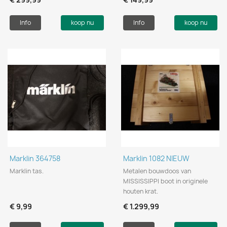
Info
koop nu
Info
koop nu
Marklin 364758
Marklin 1082 NIEUW
Marklin tas.
Metalen bouwdoos van
MISSISSIPPI boot in originele
houten krat.
€ 9,99
€ 1.299,99