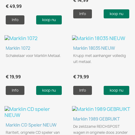
€ 14,99
€ 49,99
Info
koop nu
Info
koop nu
Marklin 1072
Marklin 18035 NIEUW
Schakelaar voor Marklin Metaal.
Krupp met aanhanger volledig
uit metaal.
€ 19,99
€ 79,99
Info
koop nu
Info
koop nu
Marklin 1989 GEBRUIKT
Marklin CD Speler NIEUW
De zeldzame REICHSPOST
Rariteit, orignele CD speler van
wagen in originele doos zonder