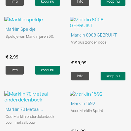
Info
koop nu
Info
koop nu
Marklin Speldje
Marklin 8008 GEBRUIKT
Speldje van Marklin jaren 60.
VW bus zonder doos.
€ 2,99
€ 99,99
Info
koop nu
Info
koop nu
Marklin 1592
Marklin 70 Metaal...
Voor Marklin Sprint
Oud Marklin onderdelenboek
voor metaalbouw.