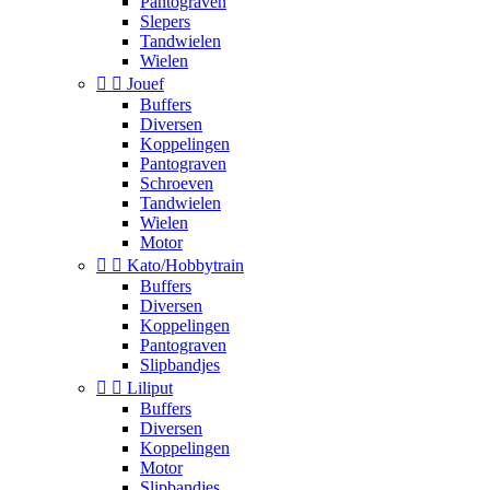
Pantograven
Slepers
Tandwielen
Wielen


Jouef
Buffers
Diversen
Koppelingen
Pantograven
Schroeven
Tandwielen
Wielen
Motor


Kato/Hobbytrain
Buffers
Diversen
Koppelingen
Pantograven
Slipbandjes


Liliput
Buffers
Diversen
Koppelingen
Motor
Slipbandjes