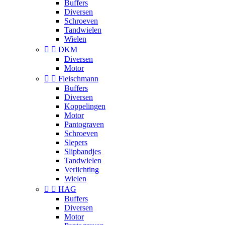
Buffers
Diversen
Schroeven
Tandwielen
Wielen


DKM
Diversen
Motor


Fleischmann
Buffers
Diversen
Koppelingen
Motor
Pantograven
Schroeven
Slepers
Slipbandjes
Tandwielen
Verlichting
Wielen


HAG
Buffers
Diversen
Motor