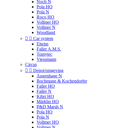
Noch N
Pola HO
Pola N
Roco HO
Vollmer HO
Vollmer N
Woodland


Car system
Eheim
Faller A.M.S.
Tomytec
Viessmann
Circus


Depot/omgeving
Augenhage N
Bochmann & Kochendorfer
Faller HO
Faller N
Kibri HO
Märklin HO
P&D Marsh N
Pola HO
Pola N
Vollmer HO
Vollmer N