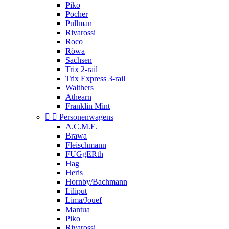
Piko
Pocher
Pullman
Rivarossi
Roco
Röwa
Sachsen
Trix 2-rail
Trix Express 3-rail
Walthers
Athearn
Franklin Mint


Personenwagens
A.C.M.E.
Brawa
Fleischmann
FUGgERth
Hag
Heris
Hornby/Bachmann
Liliput
Lima/Jouef
Mantua
Piko
Rivarossi