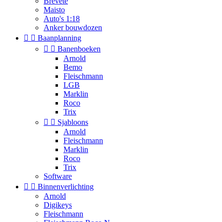
Brevete
Maisto
Auto's 1:18
Anker bouwdozen


Baanplanning


Banenboeken
Arnold
Bemo
Fleischmann
LGB
Marklin
Roco
Trix


Sjabloons
Arnold
Fleischmann
Marklin
Roco
Trix
Software


Binnenverlichting
Arnold
Digikeys
Fleischmann