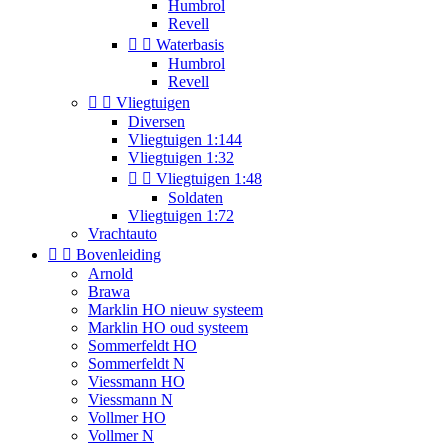
Humbrol
Revell


Waterbasis
Humbrol
Revell


Vliegtuigen
Diversen
Vliegtuigen 1:144
Vliegtuigen 1:32


Vliegtuigen 1:48
Soldaten
Vliegtuigen 1:72
Vrachtauto


Bovenleiding
Arnold
Brawa
Marklin HO nieuw systeem
Marklin HO oud systeem
Sommerfeldt HO
Sommerfeldt N
Viessmann HO
Viessmann N
Vollmer HO
Vollmer N