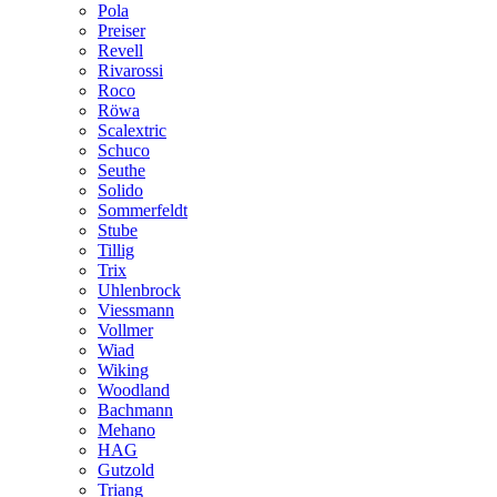
Pola
Preiser
Revell
Rivarossi
Roco
Röwa
Scalextric
Schuco
Seuthe
Solido
Sommerfeldt
Stube
Tillig
Trix
Uhlenbrock
Viessmann
Vollmer
Wiad
Wiking
Woodland
Bachmann
Mehano
HAG
Gutzold
Triang