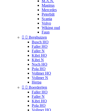
M.A.N.
Magirus
Mercedes
Peterbilt
Scania
Volvo
Wiking oud
Faun


Berghuizen
Busch HO
Faller HO
Faller N
Kibri HO
Kibri N
Noch HO
Pola HO
Vollmer HO
Vollmer N
Herpa


Boerderijen
Faller HO
Faller N
Kibri HO
Pola HO
Vollmer HO