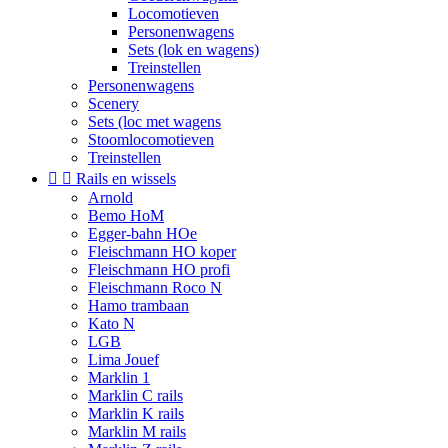
Locomotieven
Personenwagens
Sets (lok en wagens)
Treinstellen
Personenwagens
Scenery
Sets (loc met wagens
Stoomlocomotieven
Treinstellen


Rails en wissels
Arnold
Bemo HoM
Egger-bahn HOe
Fleischmann HO koper
Fleischmann HO profi
Fleischmann Roco N
Hamo trambaan
Kato N
LGB
Lima Jouef
Marklin 1
Marklin C rails
Marklin K rails
Marklin M rails