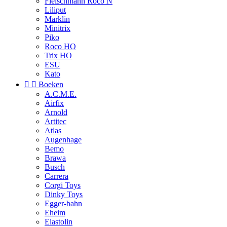
Fleischmann Roco N
Liliput
Marklin
Minitrix
Piko
Roco HO
Trix HO
ESU
Kato


Boeken
A.C.M.E.
Airfix
Arnold
Artitec
Atlas
Augenhage
Bemo
Brawa
Busch
Carrera
Corgi Toys
Dinky Toys
Egger-bahn
Eheim
Elastolin