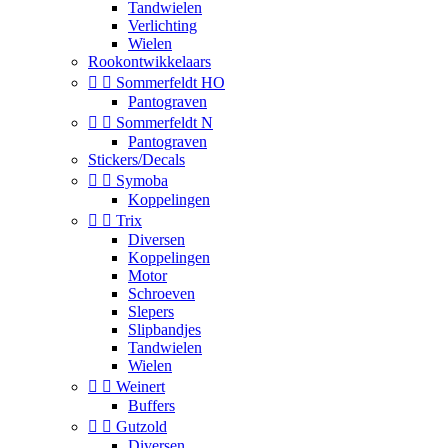
Tandwielen
Verlichting
Wielen
Rookontwikkelaars


Sommerfeldt HO
Pantograven


Sommerfeldt N
Pantograven
Stickers/Decals


Symoba
Koppelingen


Trix
Diversen
Koppelingen
Motor
Schroeven
Slepers
Slipbandjes
Tandwielen
Wielen


Weinert
Buffers


Gutzold
Diversen