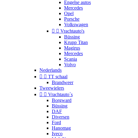
Engelse autos
Mercedes
Opel
Porsche
Volkswagen


Vrachtauto's
Büssing
Krupp Titan
Magirus
Mercedes
Scania
Volvo
Nederlands


TT schaal
Brandweer
Tweewielers


Vrachtauto´s
Borgward
Büssing
DAF
Diversen
Ford
Hanomag
Iveco