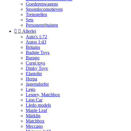
Goederenwagens
Stoomlocomotieven
Treinstellen
Sets
Personenrijtuigen


Allerlei
Auto's 1:72
Autos 1:43
Britains
Budgie Toys
Burago
Corgi toys
Dinky Toys
Elastolin
Herpa
Jagerndorfer
Lego
Lesney, Matchbox
Lion Car
Lledo models
Maple Leaf
Märklin
Matchbox
Meccano