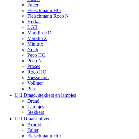
Faller
Fleischmann HO
Fleischmann Roco N
Herkat
LGB
Marklin HO
Marklin Z
Minitrix
Noch
Peco HO
Peco N
Proses
Roco HO
Viessmann
Vollmer
Piko


Draad, stekkers en lampjes
Draad
Lampjes
Stekkers


Draaischijven
Arnold
Faller
Fleischmann HO