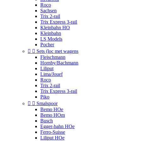
Roco
Sachsen
Trix 2-rail
Trix Express 3-rail
Kleinbahn HO
Kleinbahn
LS Models
Pocher


Sets (loc met wagens
Fleischmann
Hornby/Bachmann
Liliput
Lima/Jouef
Roco
Trix 2-rail
Trix Express 3-rail
Piko


Smalspoor
Bemo HOe
Bemo HOm
Busch
Egger-bahn HOe
Ferro-Suisse
Liliput HOe