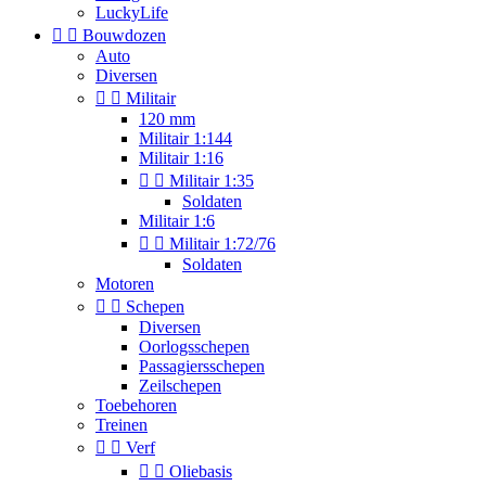
LuckyLife


Bouwdozen
Auto
Diversen


Militair
120 mm
Militair 1:144
Militair 1:16


Militair 1:35
Soldaten
Militair 1:6


Militair 1:72/76
Soldaten
Motoren


Schepen
Diversen
Oorlogsschepen
Passagiersschepen
Zeilschepen
Toebehoren
Treinen


Verf


Oliebasis