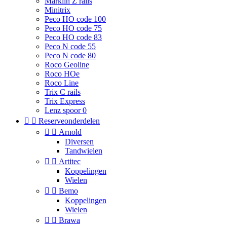
Marklin Z rails
Minitrix
Peco HO code 100
Peco HO code 75
Peco HO code 83
Peco N code 55
Peco N code 80
Roco Geoline
Roco HOe
Roco Line
Trix C rails
Trix Express
Lenz spoor 0


Reserveonderdelen


Arnold
Diversen
Tandwielen


Artitec
Koppelingen
Wielen


Bemo
Koppelingen
Wielen


Brawa