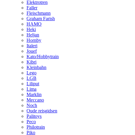
Elektrotren
Faller
Fleischmann
Graham Farish
HAMO
Heki
Heljan
Hornby
Italeri
Jouef
Kato/Hobbytrain
Kibri
Kleinbahn
Lego
LGB
Liliput
Lima
Marklin
Meccano
Noch
Oude reisgidsen
Palitoys
Peco
Philotrain
Piko