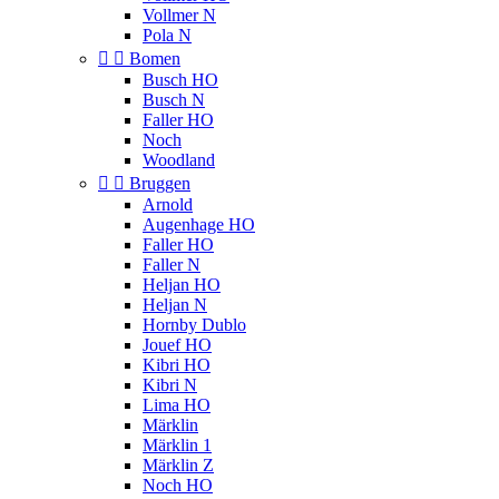
Vollmer N
Pola N


Bomen
Busch HO
Busch N
Faller HO
Noch
Woodland


Bruggen
Arnold
Augenhage HO
Faller HO
Faller N
Heljan HO
Heljan N
Hornby Dublo
Jouef HO
Kibri HO
Kibri N
Lima HO
Märklin
Märklin 1
Märklin Z
Noch HO