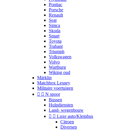
Pontiac
Porsche
Renault
Seat
Simca
Skoda
Smart
Toyota
Trabant
Triumph
Volkswagen
Volvo
Wartburg
Wiking oud
Märklin
Matchbox Lesney
Militaire voertuigen


N spoor
Bussen
Hulpdiensten
Land- wegenbouw


Luxe auto/Kleinbus
Citroen
Diversen