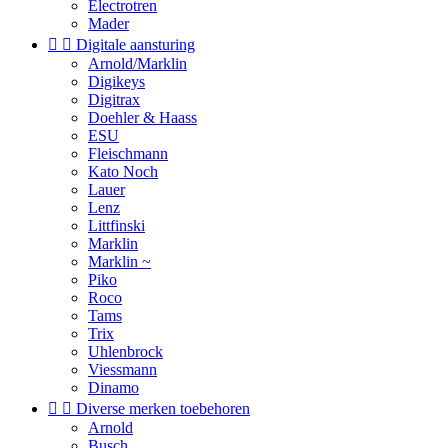
Electrotren
Mader


Digitale aansturing
Arnold/Marklin
Digikeys
Digitrax
Doehler & Haass
ESU
Fleischmann
Kato Noch
Lauer
Lenz
Littfinski
Marklin
Marklin ~
Piko
Roco
Tams
Trix
Uhlenbrock
Viessmann
Dinamo


Diverse merken toebehoren
Arnold
Busch