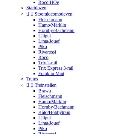
Roco HOe
Startdozen


Stoomlocomotieven
Fleischmann
Hamo/Märklin
Hornby/Bachmann
Liliput
Lima/Jouef
Piko
Rivarossi
Roco
Trix 2-rail
Trix Express 3-rail
Franklin Mint
Trams


Treinstellen
Brawa
Fleischmann
Hamo/Märklin
Hornby/Bachmann
Kato/Hobbytrain
Liliput
Lima/Jouef
Piko
Rivarossi