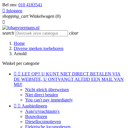
Bel ons:
010 4183541

Inloggen
shopping_cart
Winkelwagen
(0)

search
clear
Home
Diverse merken toebehoren
Arnold
Winkel per categorie


LET OP!! U KUNT NIET DIRECT BETALEN VIA
DE WEBSITE, U ONTVANGT ALTIJD EEN MAIL VAN
MIJ!
Nicht gleich überweisen
Niet direct betalen
You can't pay immediately


Aanbiedingen
Auto's/vrachtauto's
Bouwdozen
Diesellocomotieven
Elektrische locomotieven