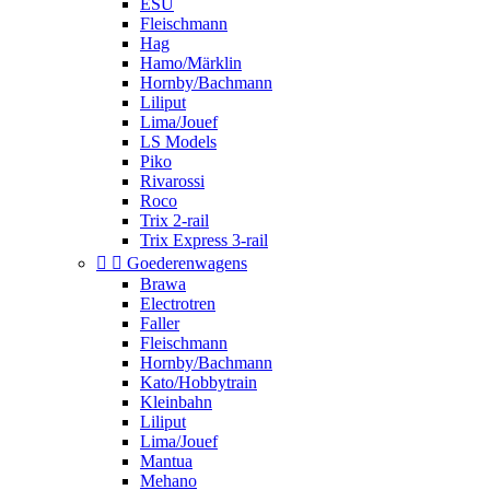
ESU
Fleischmann
Hag
Hamo/Märklin
Hornby/Bachmann
Liliput
Lima/Jouef
LS Models
Piko
Rivarossi
Roco
Trix 2-rail
Trix Express 3-rail


Goederenwagens
Brawa
Electrotren
Faller
Fleischmann
Hornby/Bachmann
Kato/Hobbytrain
Kleinbahn
Liliput
Lima/Jouef
Mantua
Mehano