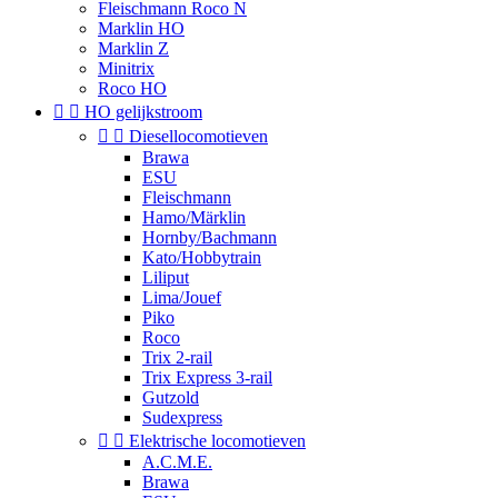
Fleischmann Roco N
Marklin HO
Marklin Z
Minitrix
Roco HO


HO gelijkstroom


Diesellocomotieven
Brawa
ESU
Fleischmann
Hamo/Märklin
Hornby/Bachmann
Kato/Hobbytrain
Liliput
Lima/Jouef
Piko
Roco
Trix 2-rail
Trix Express 3-rail
Gutzold
Sudexpress


Elektrische locomotieven
A.C.M.E.
Brawa