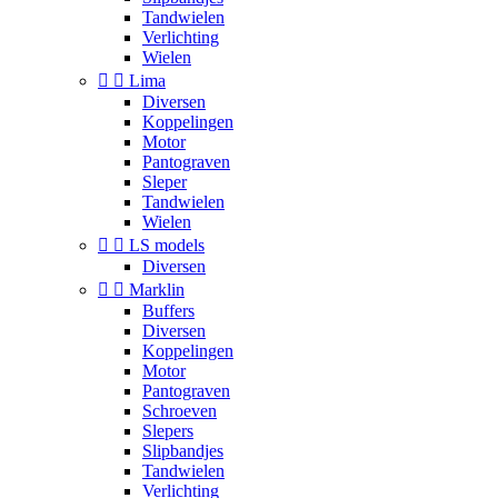
Tandwielen
Verlichting
Wielen


Lima
Diversen
Koppelingen
Motor
Pantograven
Sleper
Tandwielen
Wielen


LS models
Diversen


Marklin
Buffers
Diversen
Koppelingen
Motor
Pantograven
Schroeven
Slepers
Slipbandjes
Tandwielen
Verlichting