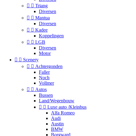


Triang
Diversen


Mantua
Diversen


Kadee
Koppelingen


LGB
Diversen
Motor


Scenery


Achtergonden
Faller
Noch
Vollmer


Autos
Bussen
Land/Wegenbouw


Luxe auto /Kleinbus
Alfa Romeo
Audi
Austin
BMW
Borgward