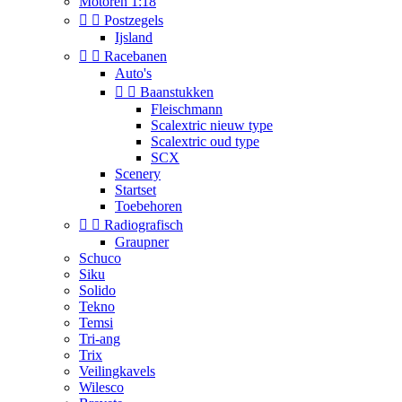
Motoren 1:18


Postzegels
Ijsland


Racebanen
Auto's


Baanstukken
Fleischmann
Scalextric nieuw type
Scalextric oud type
SCX
Scenery
Startset
Toebehoren


Radiografisch
Graupner
Schuco
Siku
Solido
Tekno
Temsi
Tri-ang
Trix
Veilingkavels
Wilesco