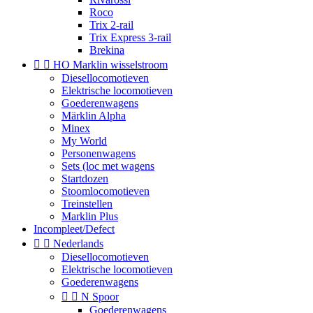
Roco
Trix 2-rail
Trix Express 3-rail
Brekina


HO Marklin wisselstroom
Diesellocomotieven
Elektrische locomotieven
Goederenwagens
Märklin Alpha
Minex
My World
Personenwagens
Sets (loc met wagens
Startdozen
Stoomlocomotieven
Treinstellen
Marklin Plus
Incompleet/Defect


Nederlands
Diesellocomotieven
Elektrische locomotieven
Goederenwagens


N Spoor
Goederenwagens