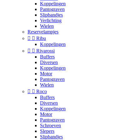
Koppelingen
Pantograven
Slipbandjes
Verlichting
Wielen
Reservelampjes


Ribu
Koppelingen


Rivarossi
Buffers
Diversen
Koppelingen
Motor
Pantograven
Wielen


Roco
Buffers
Diversen
Koppelingen
Motor
Pantograven
Schroeven
Slepers
Slipbandjes