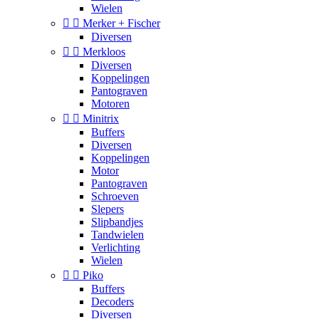
Wielen


Merker + Fischer
Diversen


Merkloos
Diversen
Koppelingen
Pantograven
Motoren


Minitrix
Buffers
Diversen
Koppelingen
Motor
Pantograven
Schroeven
Slepers
Slipbandjes
Tandwielen
Verlichting
Wielen


Piko
Buffers
Decoders
Diversen