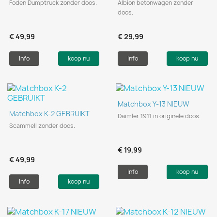
Foden Dumptruck zonder doos.
Albion betonwagen zonder
doos.
€ 49,99
€ 29,99
Info
koop nu
Info
koop nu
Matchbox Y-13 NIEUW
Matchbox K-2 GEBRUIKT
Daimler 1911 in originele doos.
Scammell zonder doos.
€ 19,99
€ 49,99
Info
koop nu
Info
koop nu