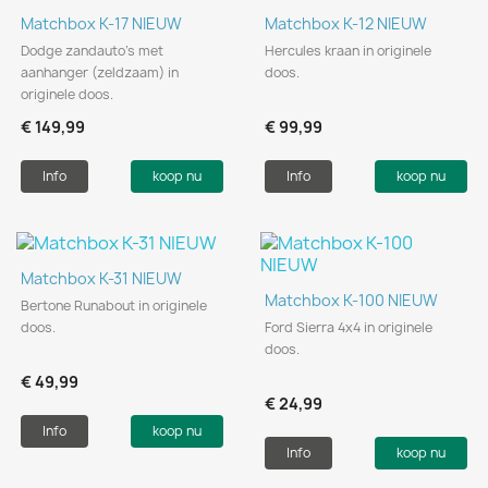
Matchbox K-17 NIEUW
Matchbox K-12 NIEUW
Dodge zandauto's met
Hercules kraan in originele
aanhanger (zeldzaam) in
doos.
originele doos.
€ 149,99
€ 99,99
Info
koop nu
Info
koop nu
Matchbox K-31 NIEUW
Matchbox K-100 NIEUW
Bertone Runabout in originele
doos.
Ford Sierra 4x4 in originele
doos.
€ 49,99
€ 24,99
Info
koop nu
Info
koop nu