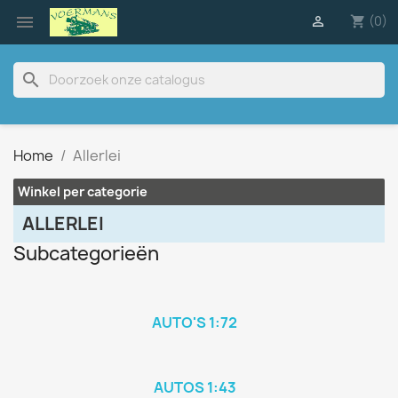

(0)

shopping_cart
search
Home
Allerlei
Winkel per categorie
ALLERLEI
Subcategorieën
AUTO'S 1:72
AUTOS 1:43