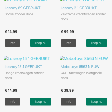
Lesney 69 GEBRUIKT
Lesney 2 .1 GEBRUIKT
Shovel zonder doos.
Zeldzame vrachtwagen zonder
doos.
€ 14,99
€ 99,99
Info
koop nu
Info
koop nu
Lesney 13 .1 GEBRUIKT
Mebetoys 8563 NIEUW
Dodge kraanwagen zonder
GULF racewagen in originele
doos.
doos.
€ 14,99
€ 39,99
Info
koop nu
Info
koop nu