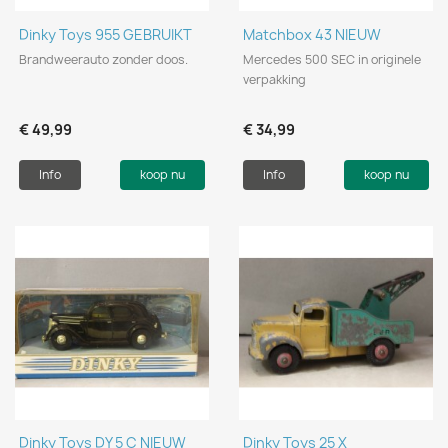
Dinky Toys 955 GEBRUIKT
Matchbox 43 NIEUW
Brandweerauto zonder doos.
Mercedes 500 SEC in originele
verpakking
€ 49,99
€ 34,99
Info
koop nu
Info
koop nu
Dinky Toys DY 5 C NIEUW
Dinky Toys 25 X