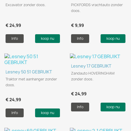
Excavator zonder doos.
PICKFORDS vrachtauto zonder
doos.
€ 24,99
€ 9,99
Info
koop nu
Info
koop nu
Lesney 17 GEBRUIKT
Lesney 50 51 GEBRUIKT
Zandauto HOVERINGHAM
Traktor met aanhanger zonder
zonder doos.
doos.
€ 24,99
€ 24,99
Info
koop nu
Info
koop nu