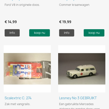
Ford V8 in originele doos.
Commer kraanwagen
€ 14,99
€ 19,99
Info
koop nu
Info
koop nu
Scalextric C. 274
Lesney No 3 GEBRUIKT
Zak met vangrails.
Een gebruikte Mercedes
ziekenauto zonder doos voor