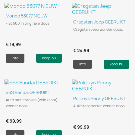
Mondo 53077 NIEUW
Cragstan Jeep GEBRUIKT
Fiat 500 in originele doos.
Cragstan Jeep zonder doos.
€ 19,99
€ 24,99
Info
koop nu
Info
koop nu
SSS Bandai GEBRUIKT
Politoys Penny GEBRUIKT
Auto met caravan (zeldzaam)
zonder doos.
Autotransporter zonder doos.
€ 99,99
€ 99,99
Info
koop nu