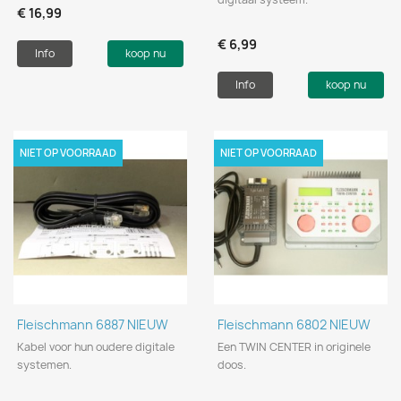
€ 16,99
€ 6,99
Info
koop nu
Info
koop nu
NIET OP VOORRAAD
NIET OP VOORRAAD
Fleischmann 6887 NIEUW
Fleischmann 6802 NIEUW
Kabel voor hun oudere digitale
Een TWIN CENTER in originele
systemen.
doos.