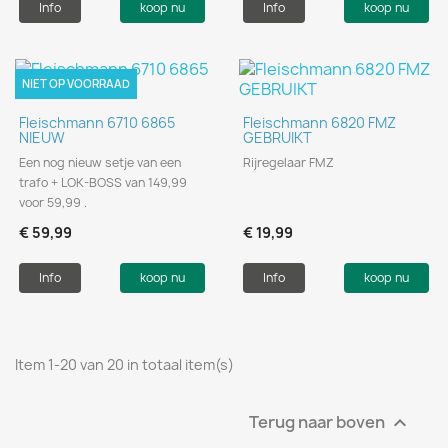
Info
koop nu
Info
koop nu
NIET OP VOORRAAD
Fleischmann 6710 6865
Fleischmann 6820 FMZ
NIEUW
GEBRUIKT
Een nog nieuw setje van een
Rijregelaar FMZ
trafo + LOK-BOSS van 149,99
voor 59,99 .
€ 59,99
€ 19,99
Info
koop nu
Info
koop nu
Item 1-20 van 20 in totaal item(s)
Terug naar boven
