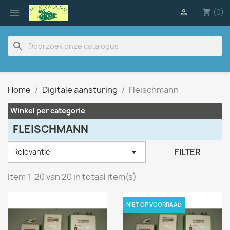

(0)

shopping_cart
search
Home
Digitale aansturing
Fleischmann
Winkel per categorie
FLEISCHMANN

FILTER
Relevantie
Item 1-20 van 20 in totaal item(s)
NIET OP VOORRAAD