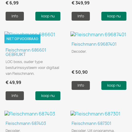
€ 6,99
€ 349,99
Info
koop nu
Info
koop nu
NIET OP VOORRAAD
Fleischmann 69687401
Fleischmann 686601
Decoder.
GEBRUIKT
LOC boss, ouder type
besturinssysteem voor digitaal
€ 50,90
van Fleischmann.
€ 49,99
Info
koop nu
Info
koop nu
Fleischmann 687403
Fleischmann 687301
Decoder.
Decoder. Uit programma.