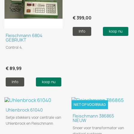
€ 399,00
Info
koop nu
Fleischmann 6804
GEBRUIKT
Control 4.
€ 89,99
Info
koop nu
NIET OP VOORRAAD
Uhlenbrock 61040
Fleischmann 386865
Setje stekkers voor centrale van
NIEUW
Uhlenbrock en Fleischmann
Snoer voor transformator van
digitaal systeem.