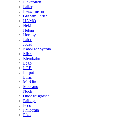
Elektrotren
Faller
Fleischmann
Graham Farish
HAMO
Heki
Heljan
Hornby
Italeri
Jouef
Kato/Hobbytrain
Kibri
Kleinbahn
Lego
LGB
Liliput
Lima
Marklin
Meccano
Noch
Oude reisgidsen
Palitoys
Peco
Philotrain
Piko