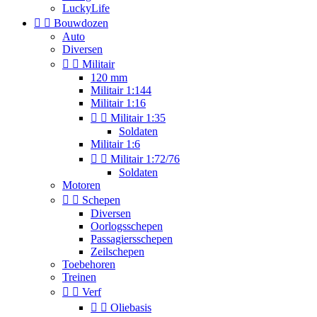
LuckyLife


Bouwdozen
Auto
Diversen


Militair
120 mm
Militair 1:144
Militair 1:16


Militair 1:35
Soldaten
Militair 1:6


Militair 1:72/76
Soldaten
Motoren


Schepen
Diversen
Oorlogsschepen
Passagiersschepen
Zeilschepen
Toebehoren
Treinen


Verf


Oliebasis