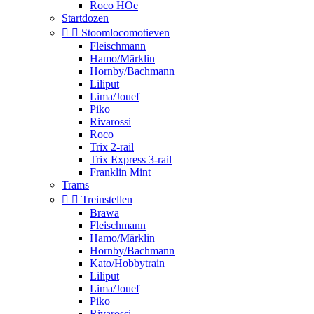
Roco HOe
Startdozen


Stoomlocomotieven
Fleischmann
Hamo/Märklin
Hornby/Bachmann
Liliput
Lima/Jouef
Piko
Rivarossi
Roco
Trix 2-rail
Trix Express 3-rail
Franklin Mint
Trams


Treinstellen
Brawa
Fleischmann
Hamo/Märklin
Hornby/Bachmann
Kato/Hobbytrain
Liliput
Lima/Jouef
Piko
Rivarossi