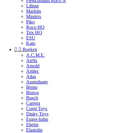
Fleischmann Roco N
Liliput
Marklin
Minitrix
Piko
Roco HO
Trix HO
ESU
Kato


Boeken
A.C.M.E.
Airfix
Arnold
Artitec
Atlas
Augenhage
Bemo
Brawa
Busch
Carrera
Corgi Toys
Dinky Toys
Egger-bahn
Eheim
Elastolin