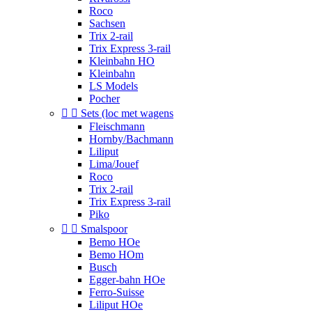
Roco
Sachsen
Trix 2-rail
Trix Express 3-rail
Kleinbahn HO
Kleinbahn
LS Models
Pocher


Sets (loc met wagens
Fleischmann
Hornby/Bachmann
Liliput
Lima/Jouef
Roco
Trix 2-rail
Trix Express 3-rail
Piko


Smalspoor
Bemo HOe
Bemo HOm
Busch
Egger-bahn HOe
Ferro-Suisse
Liliput HOe