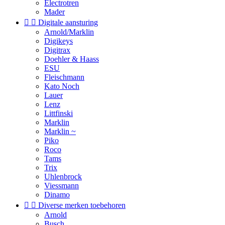
Electrotren
Mader


Digitale aansturing
Arnold/Marklin
Digikeys
Digitrax
Doehler & Haass
ESU
Fleischmann
Kato Noch
Lauer
Lenz
Littfinski
Marklin
Marklin ~
Piko
Roco
Tams
Trix
Uhlenbrock
Viessmann
Dinamo


Diverse merken toebehoren
Arnold
Busch