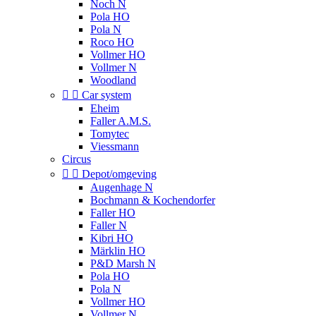
Noch N
Pola HO
Pola N
Roco HO
Vollmer HO
Vollmer N
Woodland


Car system
Eheim
Faller A.M.S.
Tomytec
Viessmann
Circus


Depot/omgeving
Augenhage N
Bochmann & Kochendorfer
Faller HO
Faller N
Kibri HO
Märklin HO
P&D Marsh N
Pola HO
Pola N
Vollmer HO
Vollmer N