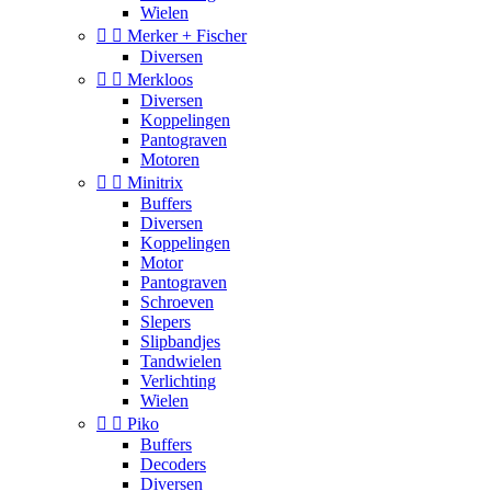
Wielen


Merker + Fischer
Diversen


Merkloos
Diversen
Koppelingen
Pantograven
Motoren


Minitrix
Buffers
Diversen
Koppelingen
Motor
Pantograven
Schroeven
Slepers
Slipbandjes
Tandwielen
Verlichting
Wielen


Piko
Buffers
Decoders
Diversen