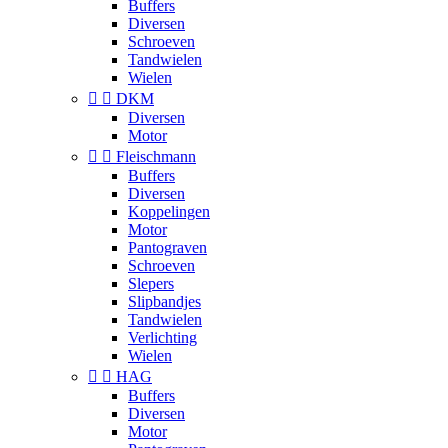
Buffers
Diversen
Schroeven
Tandwielen
Wielen


DKM
Diversen
Motor


Fleischmann
Buffers
Diversen
Koppelingen
Motor
Pantograven
Schroeven
Slepers
Slipbandjes
Tandwielen
Verlichting
Wielen


HAG
Buffers
Diversen
Motor