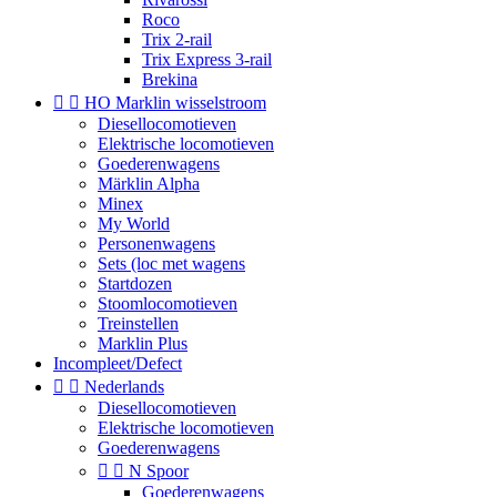
Roco
Trix 2-rail
Trix Express 3-rail
Brekina


HO Marklin wisselstroom
Diesellocomotieven
Elektrische locomotieven
Goederenwagens
Märklin Alpha
Minex
My World
Personenwagens
Sets (loc met wagens
Startdozen
Stoomlocomotieven
Treinstellen
Marklin Plus
Incompleet/Defect


Nederlands
Diesellocomotieven
Elektrische locomotieven
Goederenwagens


N Spoor
Goederenwagens