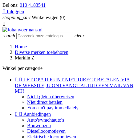
Bel ons:
010 4183541

Inloggen
shopping_cart
Winkelwagen
(0)

search
clear
Home
Diverse merken toebehoren
Marklin Z
Winkel per categorie


LET OP!! U KUNT NIET DIRECT BETALEN VIA
DE WEBSITE, U ONTVANGT ALTIJD EEN MAIL VAN
MIJ!
Nicht gleich überweisen
Niet direct betalen
You can't pay immediately


Aanbiedingen
Auto's/vrachtauto's
Bouwdozen
Diesellocomotieven
Elektrische locomotieven