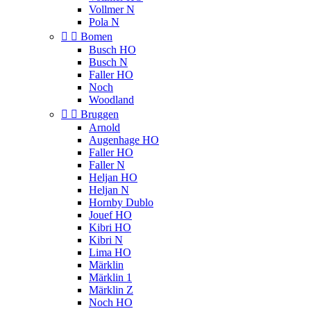
Vollmer N
Pola N


Bomen
Busch HO
Busch N
Faller HO
Noch
Woodland


Bruggen
Arnold
Augenhage HO
Faller HO
Faller N
Heljan HO
Heljan N
Hornby Dublo
Jouef HO
Kibri HO
Kibri N
Lima HO
Märklin
Märklin 1
Märklin Z
Noch HO