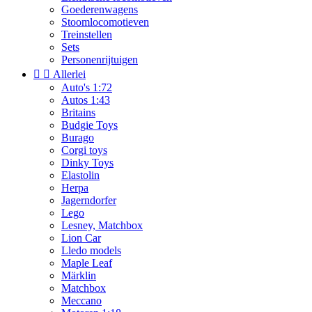
Goederenwagens
Stoomlocomotieven
Treinstellen
Sets
Personenrijtuigen


Allerlei
Auto's 1:72
Autos 1:43
Britains
Budgie Toys
Burago
Corgi toys
Dinky Toys
Elastolin
Herpa
Jagerndorfer
Lego
Lesney, Matchbox
Lion Car
Lledo models
Maple Leaf
Märklin
Matchbox
Meccano