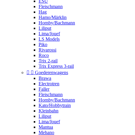
ESU
Fleischmann
Hag
Hamo/Märklin
Hornby/Bachmann
Liliput
Lima/Jouef
LS Models
Piko
Rivarossi
Roco
Trix 2-rail
Trix Express 3-rail


Goederenwagens
Brawa
Electrotren
Faller
Fleischmann
Hornby/Bachmann
Kato/Hobbytrain
Kleinbahn
Liliput
Lima/Jouef
Mantua
Mehano