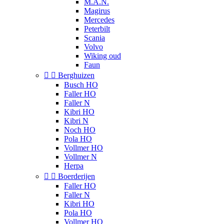
M.A.N.
Magirus
Mercedes
Peterbilt
Scania
Volvo
Wiking oud
Faun


Berghuizen
Busch HO
Faller HO
Faller N
Kibri HO
Kibri N
Noch HO
Pola HO
Vollmer HO
Vollmer N
Herpa


Boerderijen
Faller HO
Faller N
Kibri HO
Pola HO
Vollmer HO