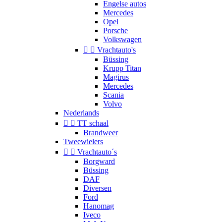
Engelse autos
Mercedes
Opel
Porsche
Volkswagen


Vrachtauto's
Büssing
Krupp Titan
Magirus
Mercedes
Scania
Volvo
Nederlands


TT schaal
Brandweer
Tweewielers


Vrachtauto´s
Borgward
Büssing
DAF
Diversen
Ford
Hanomag
Iveco