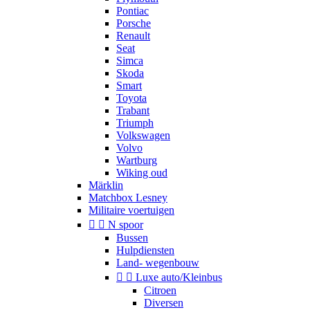
Pontiac
Porsche
Renault
Seat
Simca
Skoda
Smart
Toyota
Trabant
Triumph
Volkswagen
Volvo
Wartburg
Wiking oud
Märklin
Matchbox Lesney
Militaire voertuigen


N spoor
Bussen
Hulpdiensten
Land- wegenbouw


Luxe auto/Kleinbus
Citroen
Diversen