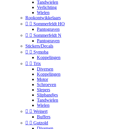
Tandwielen
Verlichting
Wielen
Rookontwikkelaars


Sommerfeldt HO
Pantograven


Sommerfeldt N
Pantograven
Stickers/Decals


Symoba
Koppelingen


Trix
Diversen
Koppelingen
Motor
Schroeven
Slepers
Slipbandjes
Tandwielen
Wielen


Weinert
Buffers


Gutzold
Diversen