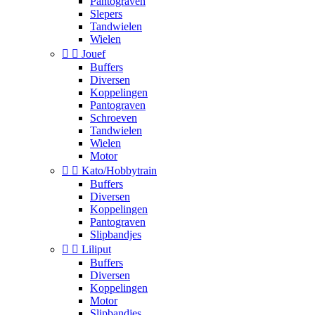
Pantograven
Slepers
Tandwielen
Wielen


Jouef
Buffers
Diversen
Koppelingen
Pantograven
Schroeven
Tandwielen
Wielen
Motor


Kato/Hobbytrain
Buffers
Diversen
Koppelingen
Pantograven
Slipbandjes


Liliput
Buffers
Diversen
Koppelingen
Motor
Slipbandjes