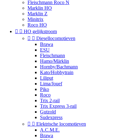
Fleischmann Roco N
Marklin HO
Marklin Z
Minitrix
Roco HO


HO gelijkstroom


Diesellocomotieven
Brawa
ESU
Fleischmann
Hamo/Märklin
Hornby/Bachmann
Kato/Hobbytrain
Liliput
Lima/Jouef
Piko
Roco
Trix 2-rail
Trix Express 3-rail
Gutzold
Sudexpress


Elektrische locomotieven
A.C.M.E.
Brawa