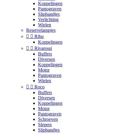
Koppelingen
Pantograven
Slipbandjes
Verlichting
Wielen
Reservelampjes


Ribu
Koppelingen


Rivarossi
Buffers
Diversen
Koppelingen
Motor
Pantograven
Wielen


Roco
Buffers
Diversen
Koppelingen
Motor
Pantograven
Schroeven
Slepers
Slipbandjes