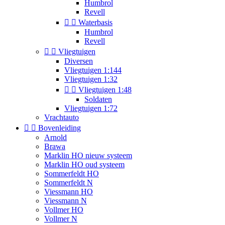
Humbrol
Revell


Waterbasis
Humbrol
Revell


Vliegtuigen
Diversen
Vliegtuigen 1:144
Vliegtuigen 1:32


Vliegtuigen 1:48
Soldaten
Vliegtuigen 1:72
Vrachtauto


Bovenleiding
Arnold
Brawa
Marklin HO nieuw systeem
Marklin HO oud systeem
Sommerfeldt HO
Sommerfeldt N
Viessmann HO
Viessmann N
Vollmer HO
Vollmer N