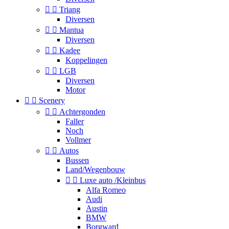


Triang
Diversen


Mantua
Diversen


Kadee
Koppelingen


LGB
Diversen
Motor


Scenery


Achtergonden
Faller
Noch
Vollmer


Autos
Bussen
Land/Wegenbouw


Luxe auto /Kleinbus
Alfa Romeo
Audi
Austin
BMW
Borgward