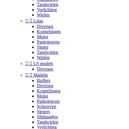
Tandwielen
Verlichting
Wielen


Lima
Diversen
Koppelingen
Motor
Pantograven
Sleper
Tandwielen
Wielen


LS models
Diversen


Marklin
Buffers
Diversen
Koppelingen
Motor
Pantograven
Schroeven
Slepers
Slipbandjes
Tandwielen
Verlichting