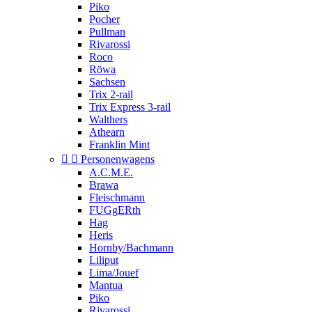
Piko
Pocher
Pullman
Rivarossi
Roco
Röwa
Sachsen
Trix 2-rail
Trix Express 3-rail
Walthers
Athearn
Franklin Mint


Personenwagens
A.C.M.E.
Brawa
Fleischmann
FUGgERth
Hag
Heris
Hornby/Bachmann
Liliput
Lima/Jouef
Mantua
Piko
Rivarossi