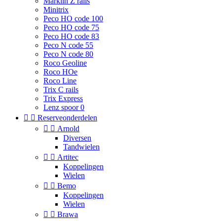
Marklin Z rails
Minitrix
Peco HO code 100
Peco HO code 75
Peco HO code 83
Peco N code 55
Peco N code 80
Roco Geoline
Roco HOe
Roco Line
Trix C rails
Trix Express
Lenz spoor 0


Reserveonderdelen


Arnold
Diversen
Tandwielen


Artitec
Koppelingen
Wielen


Bemo
Koppelingen
Wielen


Brawa