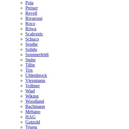
Pola
Preiser
Revell
Rivarossi
Roco
Röwa
Scalextric
Schuco
Seuthe
Solido
Sommerfeldt
Stube
Tillig
Trix
Uhlenbrock
Viessmann
Vollmer
Wiad
Wiking
Woodland
Bachmann
Mehano
HAG
Gutzold
Triang