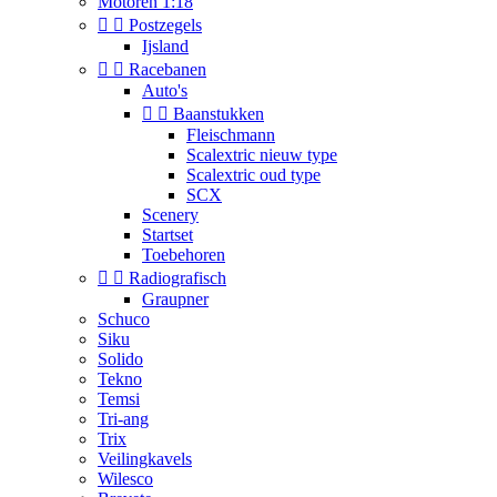
Motoren 1:18


Postzegels
Ijsland


Racebanen
Auto's


Baanstukken
Fleischmann
Scalextric nieuw type
Scalextric oud type
SCX
Scenery
Startset
Toebehoren


Radiografisch
Graupner
Schuco
Siku
Solido
Tekno
Temsi
Tri-ang
Trix
Veilingkavels
Wilesco