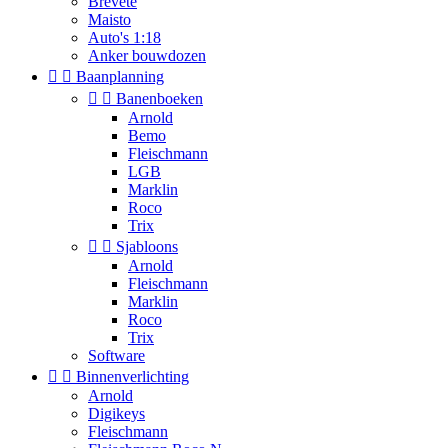
Brevete
Maisto
Auto's 1:18
Anker bouwdozen


Baanplanning


Banenboeken
Arnold
Bemo
Fleischmann
LGB
Marklin
Roco
Trix


Sjabloons
Arnold
Fleischmann
Marklin
Roco
Trix
Software


Binnenverlichting
Arnold
Digikeys
Fleischmann