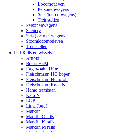
Locomotieven
Personenwagens
Sets (lok en wagens)
Treinstellen
Personenwagens
Scenery
Sets (loc met wagens
Stoomlocomotieven
Treinstellen


Rails en wissels
Arnold
Bemo HoM
Egger-bahn HOe
Fleischmann HO koper
Fleischmann HO profi
Fleischmann Roco N
Hamo trambaan
Kato N
LGB
Lima Jouef
Marklin 1
Marklin C rails
Marklin K rails
Marklin M rails