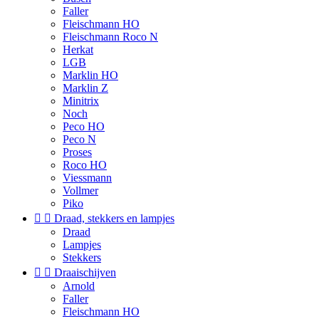
Faller
Fleischmann HO
Fleischmann Roco N
Herkat
LGB
Marklin HO
Marklin Z
Minitrix
Noch
Peco HO
Peco N
Proses
Roco HO
Viessmann
Vollmer
Piko


Draad, stekkers en lampjes
Draad
Lampjes
Stekkers


Draaischijven
Arnold
Faller
Fleischmann HO