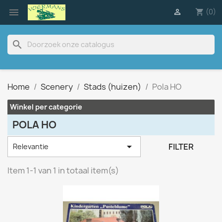

(0)

shopping_cart
search
Home
Scenery
Stads (huizen)
Pola HO
Winkel per categorie
POLA HO

FILTER
Relevantie
Item 1-1 van 1 in totaal item(s)