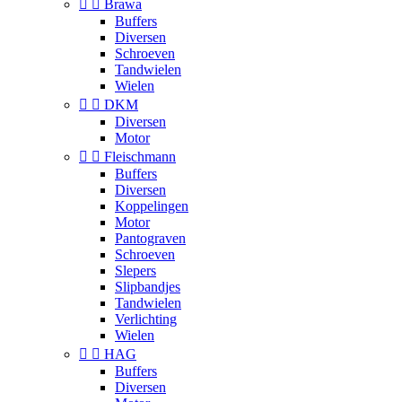


Brawa
Buffers
Diversen
Schroeven
Tandwielen
Wielen


DKM
Diversen
Motor


Fleischmann
Buffers
Diversen
Koppelingen
Motor
Pantograven
Schroeven
Slepers
Slipbandjes
Tandwielen
Verlichting
Wielen


HAG
Buffers
Diversen