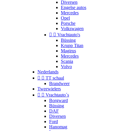
Diversen
Engelse autos
Mercedes
Opel
Porsche
Volkswagen


Vrachtauto's
Büssing
Krupp Titan
Magirus
Mercedes
Scania
Volvo
Nederlands


TT schaal
Brandweer
Tweewielers


Vrachtauto´s
Borgward
Büssing
DAF
Diversen
Ford
Hanomag