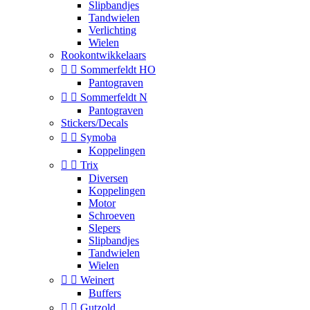
Slipbandjes
Tandwielen
Verlichting
Wielen
Rookontwikkelaars


Sommerfeldt HO
Pantograven


Sommerfeldt N
Pantograven
Stickers/Decals


Symoba
Koppelingen


Trix
Diversen
Koppelingen
Motor
Schroeven
Slepers
Slipbandjes
Tandwielen
Wielen


Weinert
Buffers


Gutzold