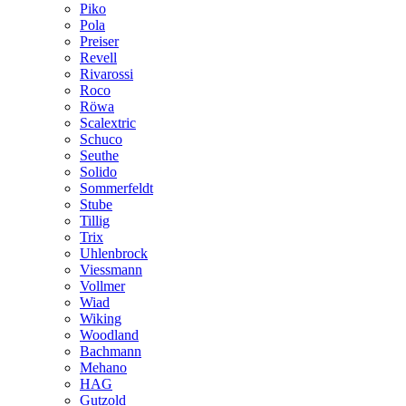
Piko
Pola
Preiser
Revell
Rivarossi
Roco
Röwa
Scalextric
Schuco
Seuthe
Solido
Sommerfeldt
Stube
Tillig
Trix
Uhlenbrock
Viessmann
Vollmer
Wiad
Wiking
Woodland
Bachmann
Mehano
HAG
Gutzold