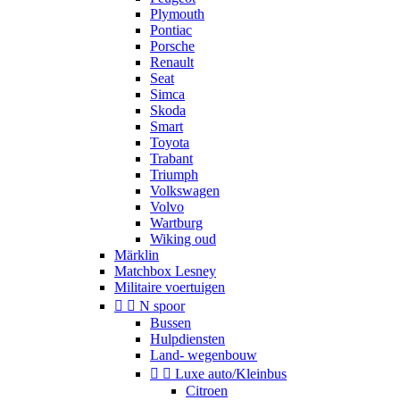
Plymouth
Pontiac
Porsche
Renault
Seat
Simca
Skoda
Smart
Toyota
Trabant
Triumph
Volkswagen
Volvo
Wartburg
Wiking oud
Märklin
Matchbox Lesney
Militaire voertuigen


N spoor
Bussen
Hulpdiensten
Land- wegenbouw


Luxe auto/Kleinbus
Citroen