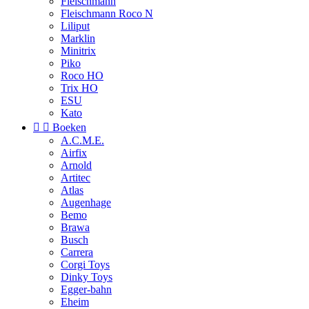
Fleischmann
Fleischmann Roco N
Liliput
Marklin
Minitrix
Piko
Roco HO
Trix HO
ESU
Kato


Boeken
A.C.M.E.
Airfix
Arnold
Artitec
Atlas
Augenhage
Bemo
Brawa
Busch
Carrera
Corgi Toys
Dinky Toys
Egger-bahn
Eheim