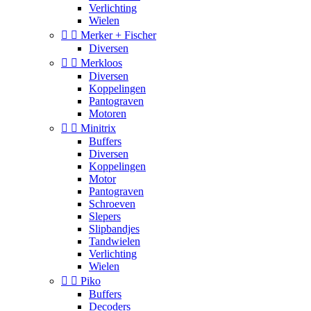
Verlichting
Wielen


Merker + Fischer
Diversen


Merkloos
Diversen
Koppelingen
Pantograven
Motoren


Minitrix
Buffers
Diversen
Koppelingen
Motor
Pantograven
Schroeven
Slepers
Slipbandjes
Tandwielen
Verlichting
Wielen


Piko
Buffers
Decoders