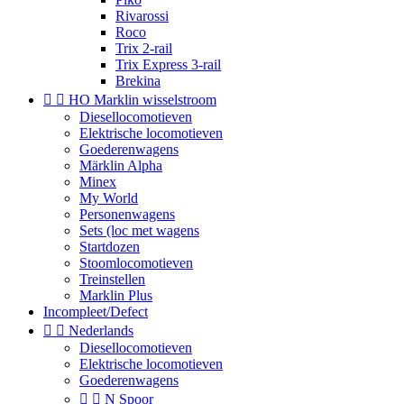
Rivarossi
Roco
Trix 2-rail
Trix Express 3-rail
Brekina


HO Marklin wisselstroom
Diesellocomotieven
Elektrische locomotieven
Goederenwagens
Märklin Alpha
Minex
My World
Personenwagens
Sets (loc met wagens
Startdozen
Stoomlocomotieven
Treinstellen
Marklin Plus
Incompleet/Defect


Nederlands
Diesellocomotieven
Elektrische locomotieven
Goederenwagens


N Spoor