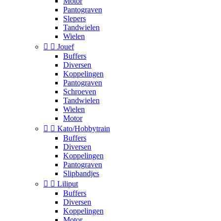
Motor
Pantograven
Slepers
Tandwielen
Wielen


Jouef
Buffers
Diversen
Koppelingen
Pantograven
Schroeven
Tandwielen
Wielen
Motor


Kato/Hobbytrain
Buffers
Diversen
Koppelingen
Pantograven
Slipbandjes


Liliput
Buffers
Diversen
Koppelingen
Motor