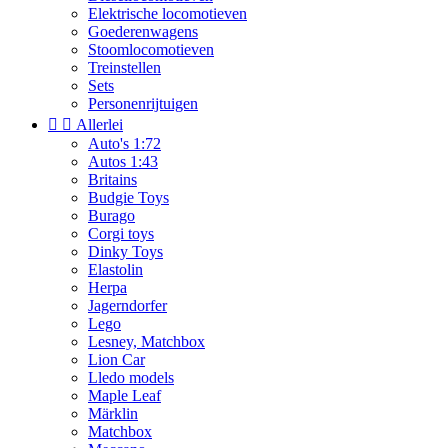
Elektrische locomotieven
Goederenwagens
Stoomlocomotieven
Treinstellen
Sets
Personenrijtuigen


Allerlei
Auto's 1:72
Autos 1:43
Britains
Budgie Toys
Burago
Corgi toys
Dinky Toys
Elastolin
Herpa
Jagerndorfer
Lego
Lesney, Matchbox
Lion Car
Lledo models
Maple Leaf
Märklin
Matchbox