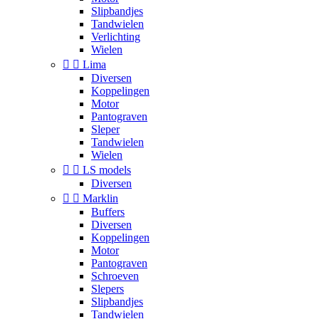
Slipbandjes
Tandwielen
Verlichting
Wielen


Lima
Diversen
Koppelingen
Motor
Pantograven
Sleper
Tandwielen
Wielen


LS models
Diversen


Marklin
Buffers
Diversen
Koppelingen
Motor
Pantograven
Schroeven
Slepers
Slipbandjes
Tandwielen