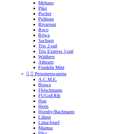
Mehano
Piko
Pocher
Pullman
Rivarossi
Roco
Röwa
Sachsen
Trix 2-rail
Trix Express 3-rail
Walthers
Athearn
Franklin Mint


Personenwagens
A.C.M.E.
Brawa
Fleischmann
FUGgERth
Hag
Heris
Hornby/Bachmann
Liliput
Lima/Jouef
Mantua
Piko