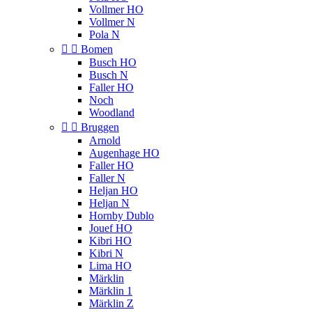
Vollmer HO
Vollmer N
Pola N


Bomen
Busch HO
Busch N
Faller HO
Noch
Woodland


Bruggen
Arnold
Augenhage HO
Faller HO
Faller N
Heljan HO
Heljan N
Hornby Dublo
Jouef HO
Kibri HO
Kibri N
Lima HO
Märklin
Märklin 1
Märklin Z