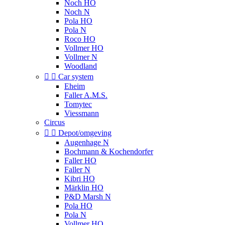
Noch HO
Noch N
Pola HO
Pola N
Roco HO
Vollmer HO
Vollmer N
Woodland


Car system
Eheim
Faller A.M.S.
Tomytec
Viessmann
Circus


Depot/omgeving
Augenhage N
Bochmann & Kochendorfer
Faller HO
Faller N
Kibri HO
Märklin HO
P&D Marsh N
Pola HO
Pola N
Vollmer HO