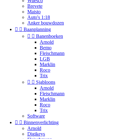
Wilesco
Brevete
Maisto
Auto's 1:18
Anker bouwdozen


Baanplanning


Banenboeken
Arnold
Bemo
Fleischmann
LGB
Marklin
Roco
Trix


Sjabloons
Arnold
Fleischmann
Marklin
Roco
Trix
Software


Binnenverlichting
Arnold
Digikeys