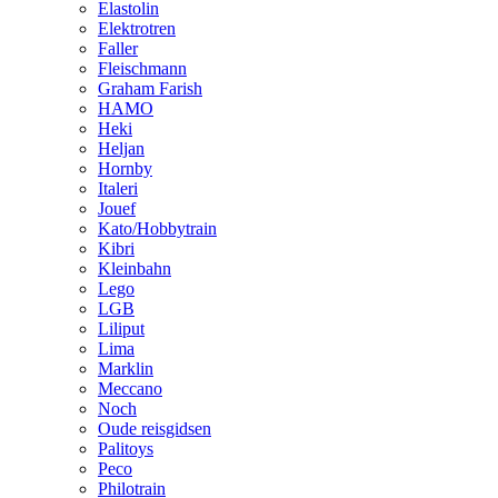
Elastolin
Elektrotren
Faller
Fleischmann
Graham Farish
HAMO
Heki
Heljan
Hornby
Italeri
Jouef
Kato/Hobbytrain
Kibri
Kleinbahn
Lego
LGB
Liliput
Lima
Marklin
Meccano
Noch
Oude reisgidsen
Palitoys
Peco
Philotrain