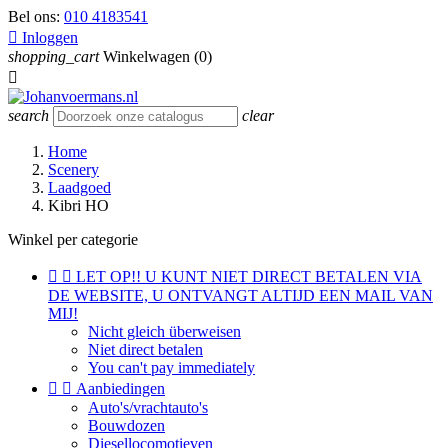
Bel ons:
010 4183541

Inloggen
shopping_cart
Winkelwagen
(0)

search
clear
Home
Scenery
Laadgoed
Kibri HO
Winkel per categorie


LET OP!! U KUNT NIET DIRECT BETALEN VIA
DE WEBSITE, U ONTVANGT ALTIJD EEN MAIL VAN
MIJ!
Nicht gleich überweisen
Niet direct betalen
You can't pay immediately


Aanbiedingen
Auto's/vrachtauto's
Bouwdozen
Diesellocomotieven