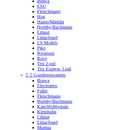
Brawa
ESU
Fleischmann
Hag
Hamo/Märklin
Hornby/Bachmann
Liliput
Lima/Jouef
LS Models
Piko
Rivarossi
Roco
Trix 2-rail
Trix Express 3-rail


Goederenwagens
Brawa
Electrotren
Faller
Fleischmann
Hornby/Bachmann
Kato/Hobbytrain
Kleinbahn
Liliput
Lima/Jouef
Mantua