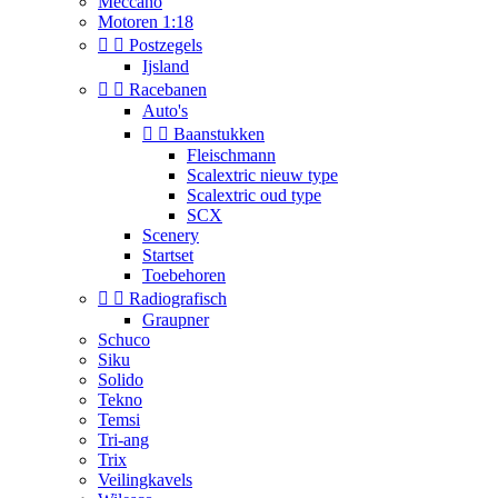
Meccano
Motoren 1:18


Postzegels
Ijsland


Racebanen
Auto's


Baanstukken
Fleischmann
Scalextric nieuw type
Scalextric oud type
SCX
Scenery
Startset
Toebehoren


Radiografisch
Graupner
Schuco
Siku
Solido
Tekno
Temsi
Tri-ang
Trix
Veilingkavels