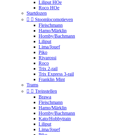
Liliput HOe
Roco HOe
Startdozen


Stoomlocomotieven
Fleischmann
Hamo/Märklin
Hornby/Bachmann
Liliput
Lima/Jouef
Piko
Rivarossi
Roco
Trix 2-rail
Trix Express 3-rail
Franklin Mint
Trams


Treinstellen
Brawa
Fleischmann
Hamo/Märklin
Hornby/Bachmann
Kato/Hobbytrain
Liliput
Lima/Jouef
Piko