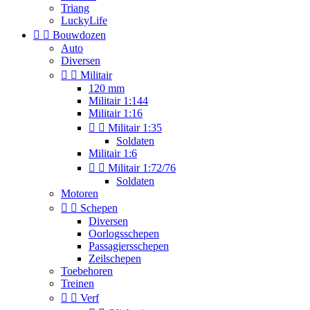
Triang
LuckyLife


Bouwdozen
Auto
Diversen


Militair
120 mm
Militair 1:144
Militair 1:16


Militair 1:35
Soldaten
Militair 1:6


Militair 1:72/76
Soldaten
Motoren


Schepen
Diversen
Oorlogsschepen
Passagiersschepen
Zeilschepen
Toebehoren
Treinen


Verf