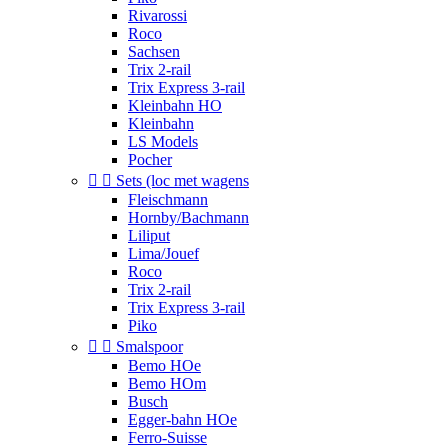
Rivarossi
Roco
Sachsen
Trix 2-rail
Trix Express 3-rail
Kleinbahn HO
Kleinbahn
LS Models
Pocher


Sets (loc met wagens
Fleischmann
Hornby/Bachmann
Liliput
Lima/Jouef
Roco
Trix 2-rail
Trix Express 3-rail
Piko


Smalspoor
Bemo HOe
Bemo HOm
Busch
Egger-bahn HOe
Ferro-Suisse