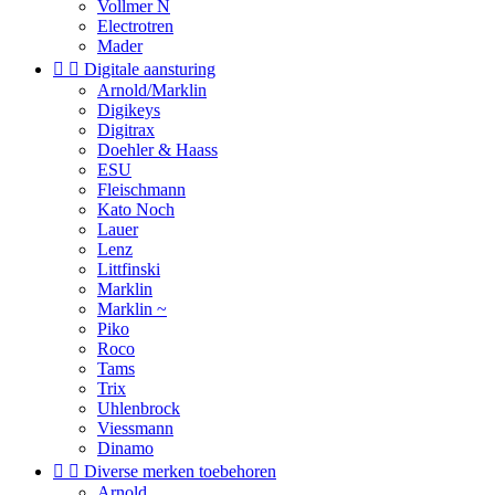
Vollmer N
Electrotren
Mader


Digitale aansturing
Arnold/Marklin
Digikeys
Digitrax
Doehler & Haass
ESU
Fleischmann
Kato Noch
Lauer
Lenz
Littfinski
Marklin
Marklin ~
Piko
Roco
Tams
Trix
Uhlenbrock
Viessmann
Dinamo


Diverse merken toebehoren
Arnold