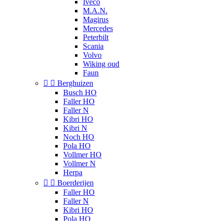
Iveco
M.A.N.
Magirus
Mercedes
Peterbilt
Scania
Volvo
Wiking oud
Faun


Berghuizen
Busch HO
Faller HO
Faller N
Kibri HO
Kibri N
Noch HO
Pola HO
Vollmer HO
Vollmer N
Herpa


Boerderijen
Faller HO
Faller N
Kibri HO
Pola HO