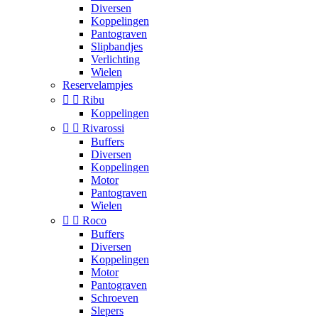
Diversen
Koppelingen
Pantograven
Slipbandjes
Verlichting
Wielen
Reservelampjes


Ribu
Koppelingen


Rivarossi
Buffers
Diversen
Koppelingen
Motor
Pantograven
Wielen


Roco
Buffers
Diversen
Koppelingen
Motor
Pantograven
Schroeven
Slepers