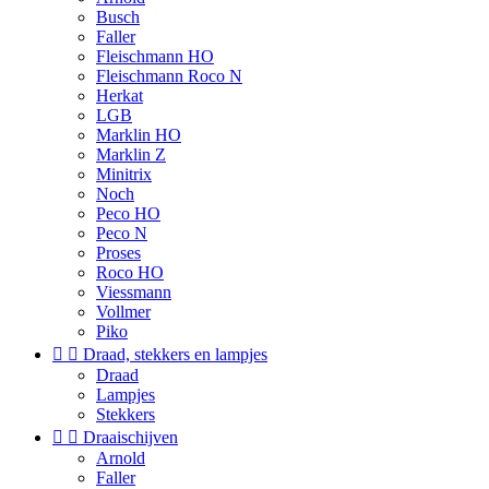
Busch
Faller
Fleischmann HO
Fleischmann Roco N
Herkat
LGB
Marklin HO
Marklin Z
Minitrix
Noch
Peco HO
Peco N
Proses
Roco HO
Viessmann
Vollmer
Piko


Draad, stekkers en lampjes
Draad
Lampjes
Stekkers


Draaischijven
Arnold
Faller