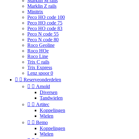
Marklin M rails
Marklin Z rails
Minitrix
Peco HO code 100
Peco HO code 75
Peco HO code 83
Peco N code 55
Peco N code 80
Roco Geoline
Roco HOe
Roco Line
Trix C rails
Trix Express
Lenz spoor 0


Reserveonderdelen


Arnold
Diversen
Tandwielen


Artitec
Koppelingen
Wielen


Bemo
Koppelingen
Wielen