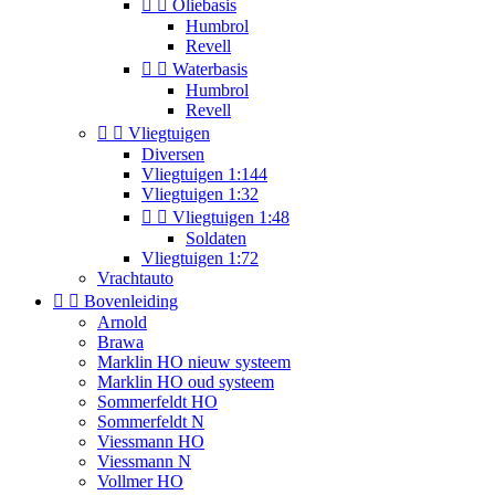


Oliebasis
Humbrol
Revell


Waterbasis
Humbrol
Revell


Vliegtuigen
Diversen
Vliegtuigen 1:144
Vliegtuigen 1:32


Vliegtuigen 1:48
Soldaten
Vliegtuigen 1:72
Vrachtauto


Bovenleiding
Arnold
Brawa
Marklin HO nieuw systeem
Marklin HO oud systeem
Sommerfeldt HO
Sommerfeldt N
Viessmann HO
Viessmann N
Vollmer HO