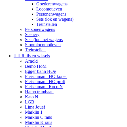
Goederenwagens
Locomotieven
Personenwagens
Sets (lok en wagens)
Treinstellen
Personenwagens
Scenery
Sets (loc met wagens
Stoomlocomotieven
Treinstellen


Rails en wissels
Arnold
Bemo HoM
Egger-bahn HOe
Fleischmann HO koper
Fleischmann HO profi
Fleischmann Roco N
Hamo trambaan
Kato N
LGB
Lima Jouef
Marklin 1
Marklin C rails
Marklin K rails