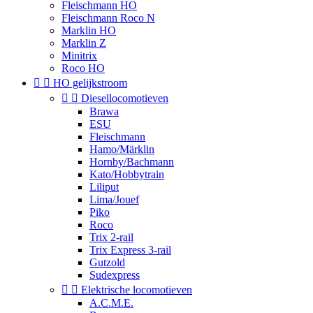
Fleischmann HO
Fleischmann Roco N
Marklin HO
Marklin Z
Minitrix
Roco HO


HO gelijkstroom


Diesellocomotieven
Brawa
ESU
Fleischmann
Hamo/Märklin
Hornby/Bachmann
Kato/Hobbytrain
Liliput
Lima/Jouef
Piko
Roco
Trix 2-rail
Trix Express 3-rail
Gutzold
Sudexpress


Elektrische locomotieven
A.C.M.E.