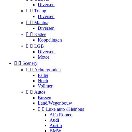
Diversen


Triang
Diversen


Mantua
Diversen


Kadee
Koppelingen


LGB
Diversen
Motor


Scenery


Achtergonden
Faller
Noch
Vollmer


Autos
Bussen
Land/Wegenbouw


Luxe auto /Kleinbus
Alfa Romeo
Audi
Austin
BMW