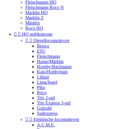
Fleischmann HO
Fleischmann Roco N
Marklin HO
Marklin Z
Minitrix
Roco HO


HO gelijkstroom


Diesellocomotieven
Brawa
ESU
Fleischmann
Hamo/Märklin
Hornby/Bachmann
Kato/Hobbytrain
Liliput
Lima/Jouef
Piko
Roco
Trix 2-rail
Trix Express 3-rail
Gutzold
Sudexpress


Elektrische locomotieven
A.C.M.E.