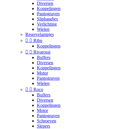
Diversen
Koppelingen
Pantograven
Slipbandjes
Verlichting
Wielen
Reservelampjes


Ribu
Koppelingen


Rivarossi
Buffers
Diversen
Koppelingen
Motor
Pantograven
Wielen


Roco
Buffers
Diversen
Koppelingen
Motor
Pantograven
Schroeven
Slepers