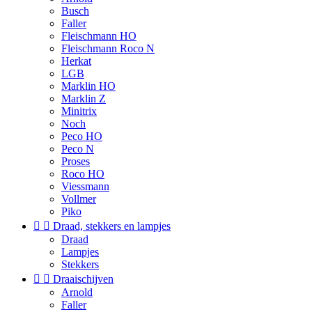
Busch
Faller
Fleischmann HO
Fleischmann Roco N
Herkat
LGB
Marklin HO
Marklin Z
Minitrix
Noch
Peco HO
Peco N
Proses
Roco HO
Viessmann
Vollmer
Piko


Draad, stekkers en lampjes
Draad
Lampjes
Stekkers


Draaischijven
Arnold
Faller