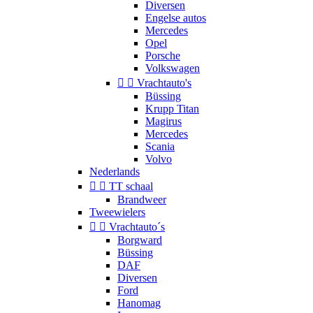
Diversen
Engelse autos
Mercedes
Opel
Porsche
Volkswagen


Vrachtauto's
Büssing
Krupp Titan
Magirus
Mercedes
Scania
Volvo
Nederlands


TT schaal
Brandweer
Tweewielers


Vrachtauto´s
Borgward
Büssing
DAF
Diversen
Ford
Hanomag