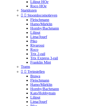
Liliput HOe
Roco HOe
Startdozen


Stoomlocomotieven
Fleischmann
Hamo/Märklin
Hornby/Bachmann
Liliput
Lima/Jouef
Piko
Rivarossi
Roco
Trix 2-rail
Trix Express 3-rail
Franklin Mint
Trams


Treinstellen
Brawa
Fleischmann
Hamo/Märklin
Hornby/Bachmann
Kato/Hobbytrain
Liliput
Lima/Jouef
Piko