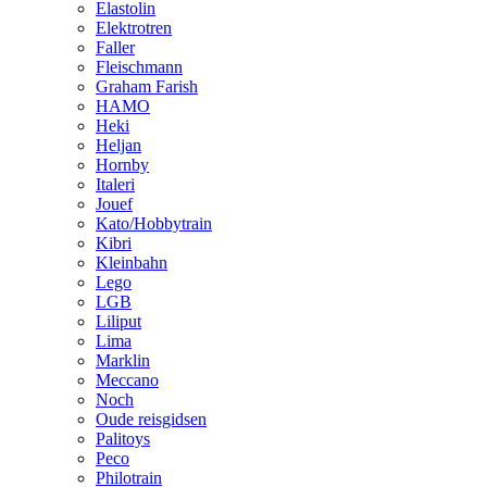
Elastolin
Elektrotren
Faller
Fleischmann
Graham Farish
HAMO
Heki
Heljan
Hornby
Italeri
Jouef
Kato/Hobbytrain
Kibri
Kleinbahn
Lego
LGB
Liliput
Lima
Marklin
Meccano
Noch
Oude reisgidsen
Palitoys
Peco
Philotrain