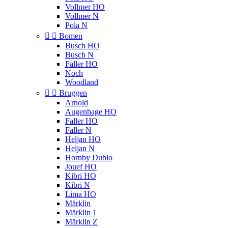
Vollmer HO
Vollmer N
Pola N


Bomen
Busch HO
Busch N
Faller HO
Noch
Woodland


Bruggen
Arnold
Augenhage HO
Faller HO
Faller N
Heljan HO
Heljan N
Hornby Dublo
Jouef HO
Kibri HO
Kibri N
Lima HO
Märklin
Märklin 1
Märklin Z