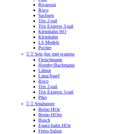
Rivarossi
Roco
Sachsen
Trix 2-rail
Trix Express 3-rail
Kleinbahn HO
Kleinbahn
LS Models
Pocher


Sets (loc met wagens
Fleischmann
Hornby/Bachmann
Liliput
Lima/Jouef
Roco
Trix 2-rail
Trix Express 3-rail
Piko


Smalspoor
Bemo HOe
Bemo HOm
Busch
Egger-bahn HOe
Ferro-Suisse