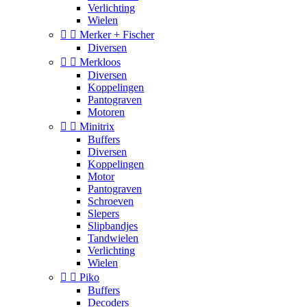
Verlichting
Wielen


Merker + Fischer
Diversen


Merkloos
Diversen
Koppelingen
Pantograven
Motoren


Minitrix
Buffers
Diversen
Koppelingen
Motor
Pantograven
Schroeven
Slepers
Slipbandjes
Tandwielen
Verlichting
Wielen


Piko
Buffers
Decoders