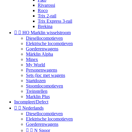
Rivarossi
Roco
Trix 2-rail
Trix Express 3-rail
Brekina


HO Marklin wisselstroom
Diesellocomotieven
Elektrische locomotieven
Goederenwagens
Märklin Alpha
Minex
My World
Personenwagens
Sets (loc met wagens
Startdozen
Stoomlocomotieven
Treinstellen
Marklin Plus
Incompleet/Defect


Nederlands
Diesellocomotieven
Elektrische locomotieven
Goederenwagens


N Spoor