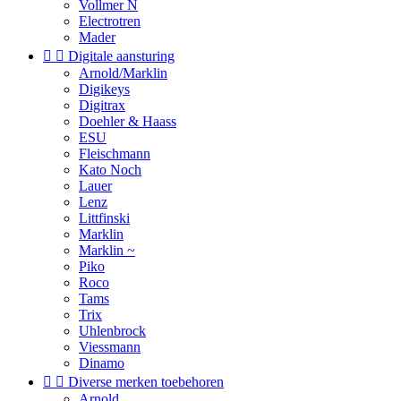
Vollmer N
Electrotren
Mader


Digitale aansturing
Arnold/Marklin
Digikeys
Digitrax
Doehler & Haass
ESU
Fleischmann
Kato Noch
Lauer
Lenz
Littfinski
Marklin
Marklin ~
Piko
Roco
Tams
Trix
Uhlenbrock
Viessmann
Dinamo


Diverse merken toebehoren
Arnold