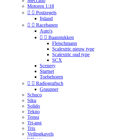
Meccano
Motoren 1:18


Postzegels
Ijsland


Racebanen
Auto's


Baanstukken
Fleischmann
Scalextric nieuw type
Scalextric oud type
SCX
Scenery
Startset
Toebehoren


Radiografisch
Graupner
Schuco
Siku
Solido
Tekno
Temsi
Tri-ang
Trix
Veilingkavels