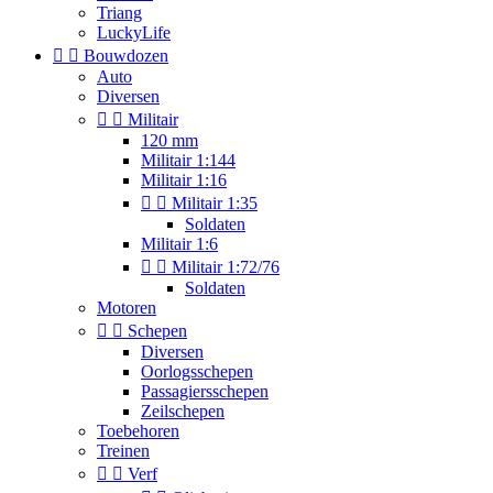
Triang
LuckyLife


Bouwdozen
Auto
Diversen


Militair
120 mm
Militair 1:144
Militair 1:16


Militair 1:35
Soldaten
Militair 1:6


Militair 1:72/76
Soldaten
Motoren


Schepen
Diversen
Oorlogsschepen
Passagiersschepen
Zeilschepen
Toebehoren
Treinen


Verf