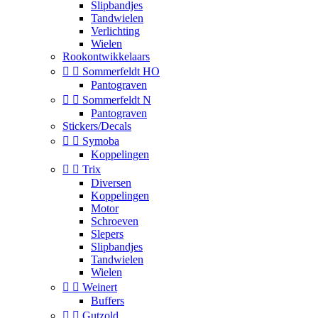
Slipbandjes
Tandwielen
Verlichting
Wielen
Rookontwikkelaars


Sommerfeldt HO
Pantograven


Sommerfeldt N
Pantograven
Stickers/Decals


Symoba
Koppelingen


Trix
Diversen
Koppelingen
Motor
Schroeven
Slepers
Slipbandjes
Tandwielen
Wielen


Weinert
Buffers


Gutzold