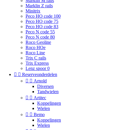
Marklin M rails
Marklin Z rails
Minitrix
Peco HO code 100
Peco HO code 75
Peco HO code 83
Peco N code 55
Peco N code 80
Roco Geoline
Roco HOe
Roco Line
Trix C rails
Trix Express
Lenz spoor 0


Reserveonderdelen


Arnold
Diversen
Tandwielen


Artitec
Koppelingen
Wielen


Bemo
Koppelingen
Wielen