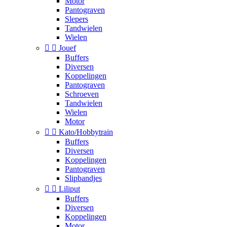
Motor
Pantograven
Slepers
Tandwielen
Wielen


Jouef
Buffers
Diversen
Koppelingen
Pantograven
Schroeven
Tandwielen
Wielen
Motor


Kato/Hobbytrain
Buffers
Diversen
Koppelingen
Pantograven
Slipbandjes


Liliput
Buffers
Diversen
Koppelingen
Motor