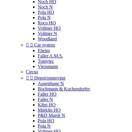
Noch HO
Noch N
Pola HO
Pola N
Roco HO
Vollmer HO
Vollmer N
Woodland


Car system
Eheim
Faller A.M.S.
Tomytec
Viessmann
Circus


Depot/omgeving
Augenhage N
Bochmann & Kochendorfer
Faller HO
Faller N
Kibri HO
Märklin HO
P&D Marsh N
Pola HO
Pola N
Vollmer HO