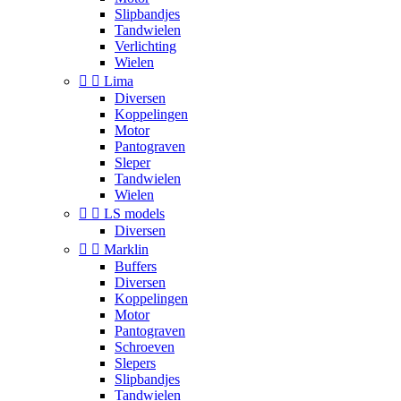
Slipbandjes
Tandwielen
Verlichting
Wielen


Lima
Diversen
Koppelingen
Motor
Pantograven
Sleper
Tandwielen
Wielen


LS models
Diversen


Marklin
Buffers
Diversen
Koppelingen
Motor
Pantograven
Schroeven
Slepers
Slipbandjes
Tandwielen