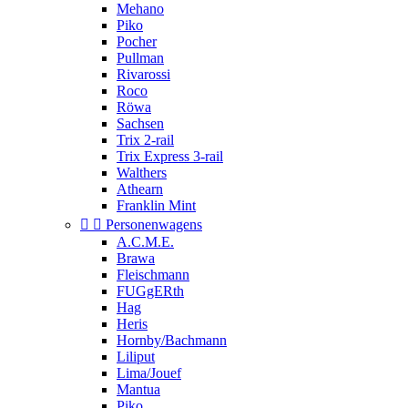
Mehano
Piko
Pocher
Pullman
Rivarossi
Roco
Röwa
Sachsen
Trix 2-rail
Trix Express 3-rail
Walthers
Athearn
Franklin Mint


Personenwagens
A.C.M.E.
Brawa
Fleischmann
FUGgERth
Hag
Heris
Hornby/Bachmann
Liliput
Lima/Jouef
Mantua
Piko