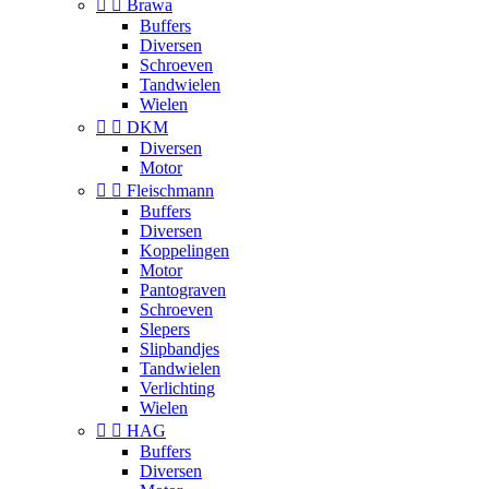


Brawa
Buffers
Diversen
Schroeven
Tandwielen
Wielen


DKM
Diversen
Motor


Fleischmann
Buffers
Diversen
Koppelingen
Motor
Pantograven
Schroeven
Slepers
Slipbandjes
Tandwielen
Verlichting
Wielen


HAG
Buffers
Diversen