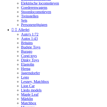
Elektrische locomotieven
Goederenwagens
Stoomlocomotieven
Treinstellen
Sets
Personenrijtuigen


Allerlei
Auto's 1:72
Autos 1:43
Britains
Budgie Toys
Burago
Corgi toys
Dinky Toys
Elastolin
Herpa
Jagerndorfer
Lego
Lesney, Matchbox
Lion Car
Lledo models
Maple Leaf
Märklin
Matchbox