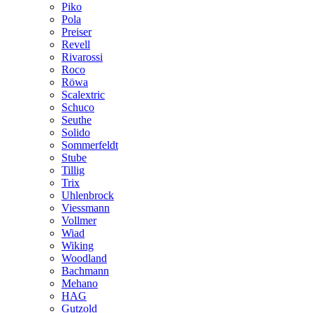
Piko
Pola
Preiser
Revell
Rivarossi
Roco
Röwa
Scalextric
Schuco
Seuthe
Solido
Sommerfeldt
Stube
Tillig
Trix
Uhlenbrock
Viessmann
Vollmer
Wiad
Wiking
Woodland
Bachmann
Mehano
HAG
Gutzold