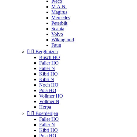
Iveco
M.A.N.
Magirus
Mercedes
Peterbilt
Scania
Volvo
Wiking oud
Faun


Berghuizen
Busch HO
Faller HO
Faller N
Kibri HO
Kibri N
Noch HO
Pola HO
Vollmer HO
Vollmer N
Herpa


Boerderijen
Faller HO
Faller N
Kibri HO
Pola HO