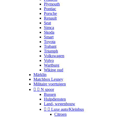
Plymouth
Pontiac
Porsche
Renault
Seat
Simca
Skoda
Smart
Toyota
Trabant
Triumph
Volkswagen
Volvo
Wartburg
Wiking oud
Märklin
Matchbox Lesney
Militaire voertuigen


N spoor
Bussen
Hulpdiensten
Land- wegenbouw


Luxe auto/Kleinbus
Citroen