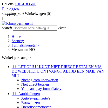
Bel ons:
010 4183541

Inloggen
shopping_cart
Winkelwagen
(0)

search
clear
Home
Scenery
Tunnel(ingangen)
Viessmann HO
Winkel per categorie


LET OP!! U KUNT NIET DIRECT BETALEN VIA
DE WEBSITE, U ONTVANGT ALTIJD EEN MAIL VAN
MIJ!
Nicht gleich überweisen
Niet direct betalen
You can't pay immediately


Aanbiedingen
Auto's/vrachtauto's
Bouwdozen
Diesellocomotieven