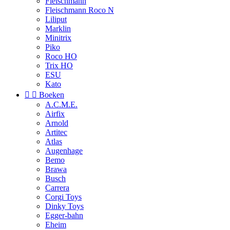
Fleischmann
Fleischmann Roco N
Liliput
Marklin
Minitrix
Piko
Roco HO
Trix HO
ESU
Kato


Boeken
A.C.M.E.
Airfix
Arnold
Artitec
Atlas
Augenhage
Bemo
Brawa
Busch
Carrera
Corgi Toys
Dinky Toys
Egger-bahn
Eheim