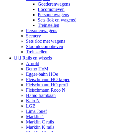
Goederenwagens
Locomotieven
Personenwagens
Sets (lok en wagens)
Treinstellen
Personenwagens
Scenery
Sets (loc met wagens
Stoomlocomotieven
Treinstellen


Rails en wissels
Arnold
Bemo HoM
Egger-bahn HOe
Fleischmann HO koper
Fleischmann HO profi
Fleischmann Roco N
Hamo trambaan
Kato N
LGB
Lima Jouef
Marklin 1
Marklin C rails
Marklin K rails