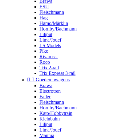
Brawa
ESU
Fleischmann
Hag
Hamo/Märklin
Hornby/Bachmann
Liliput
Lima/Jouef
LS Models
Piko
Rivarossi
Roco
Trix 2-rail
Trix Express 3-rail


Goederenwagens
Brawa
Electrotren
Faller
Fleischmann
Hornby/Bachmann
Kato/Hobbytrain
Kleinbahn
Liliput
Lima/Jouef
Mantua