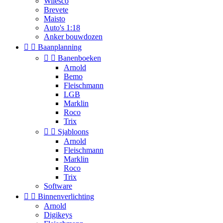
Wilesco
Brevete
Maisto
Auto's 1:18
Anker bouwdozen


Baanplanning


Banenboeken
Arnold
Bemo
Fleischmann
LGB
Marklin
Roco
Trix


Sjabloons
Arnold
Fleischmann
Marklin
Roco
Trix
Software


Binnenverlichting
Arnold
Digikeys