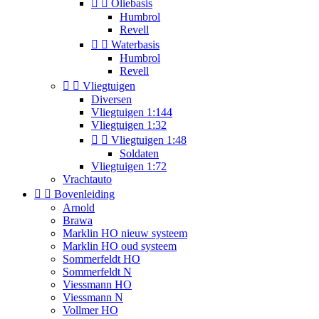


Oliebasis
Humbrol
Revell


Waterbasis
Humbrol
Revell


Vliegtuigen
Diversen
Vliegtuigen 1:144
Vliegtuigen 1:32


Vliegtuigen 1:48
Soldaten
Vliegtuigen 1:72
Vrachtauto


Bovenleiding
Arnold
Brawa
Marklin HO nieuw systeem
Marklin HO oud systeem
Sommerfeldt HO
Sommerfeldt N
Viessmann HO
Viessmann N
Vollmer HO