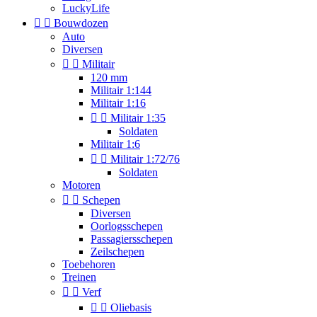
LuckyLife


Bouwdozen
Auto
Diversen


Militair
120 mm
Militair 1:144
Militair 1:16


Militair 1:35
Soldaten
Militair 1:6


Militair 1:72/76
Soldaten
Motoren


Schepen
Diversen
Oorlogsschepen
Passagiersschepen
Zeilschepen
Toebehoren
Treinen


Verf


Oliebasis