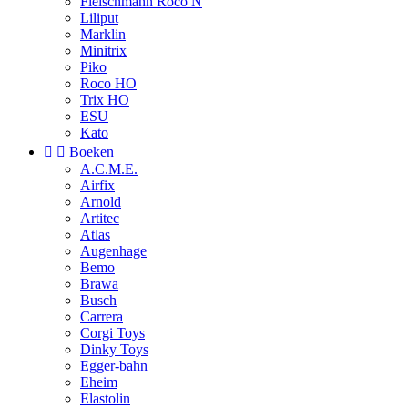
Fleischmann Roco N
Liliput
Marklin
Minitrix
Piko
Roco HO
Trix HO
ESU
Kato


Boeken
A.C.M.E.
Airfix
Arnold
Artitec
Atlas
Augenhage
Bemo
Brawa
Busch
Carrera
Corgi Toys
Dinky Toys
Egger-bahn
Eheim
Elastolin