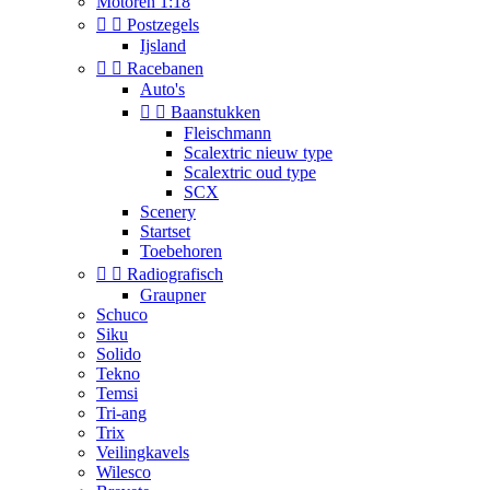
Motoren 1:18


Postzegels
Ijsland


Racebanen
Auto's


Baanstukken
Fleischmann
Scalextric nieuw type
Scalextric oud type
SCX
Scenery
Startset
Toebehoren


Radiografisch
Graupner
Schuco
Siku
Solido
Tekno
Temsi
Tri-ang
Trix
Veilingkavels
Wilesco