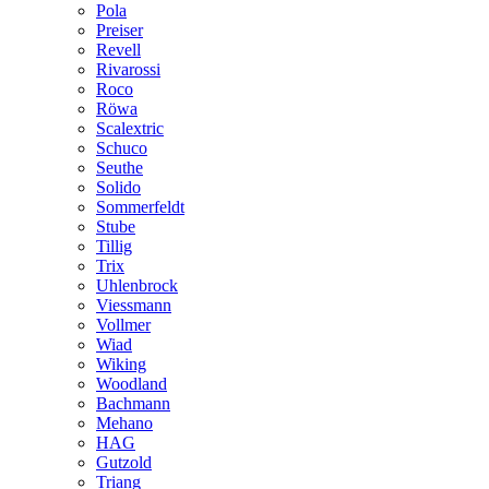
Pola
Preiser
Revell
Rivarossi
Roco
Röwa
Scalextric
Schuco
Seuthe
Solido
Sommerfeldt
Stube
Tillig
Trix
Uhlenbrock
Viessmann
Vollmer
Wiad
Wiking
Woodland
Bachmann
Mehano
HAG
Gutzold
Triang