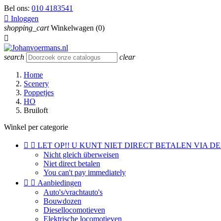
Bel ons:
010 4183541

Inloggen
shopping_cart
Winkelwagen
(0)

search
clear
Home
Scenery
Poppetjes
HO
Bruiloft
Winkel per categorie


LET OP!! U KUNT NIET DIRECT BETALEN VIA DE
Nicht gleich überweisen
Niet direct betalen
You can't pay immediately


Aanbiedingen
Auto's/vrachtauto's
Bouwdozen
Diesellocomotieven
Elektrische locomotieven