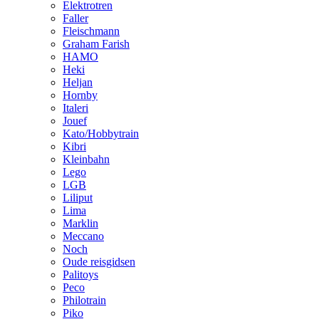
Elektrotren
Faller
Fleischmann
Graham Farish
HAMO
Heki
Heljan
Hornby
Italeri
Jouef
Kato/Hobbytrain
Kibri
Kleinbahn
Lego
LGB
Liliput
Lima
Marklin
Meccano
Noch
Oude reisgidsen
Palitoys
Peco
Philotrain
Piko