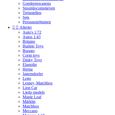
Goederenwagens
Stoomlocomotieven
Treinstellen
Sets
Personenrijtuigen


Allerlei
Auto's 1:72
Autos 1:43
Britains
Budgie Toys
Burago
Corgi toys
Dinky Toys
Elastolin
Herpa
Jagerndorfer
Lego
Lesney, Matchbox
Lion Car
Lledo models
Maple Leaf
Märklin
Matchbox
Meccano