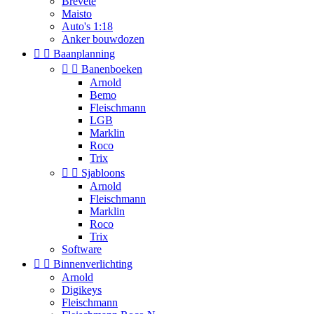
Brevete
Maisto
Auto's 1:18
Anker bouwdozen


Baanplanning


Banenboeken
Arnold
Bemo
Fleischmann
LGB
Marklin
Roco
Trix


Sjabloons
Arnold
Fleischmann
Marklin
Roco
Trix
Software


Binnenverlichting
Arnold
Digikeys
Fleischmann