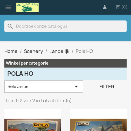

(0)

shopping_cart
search
Home
Scenery
Landelijk
Pola HO
Winkel per categorie
POLA HO

FILTER
Relevantie
Item 1-2 van 2 in totaal item(s)