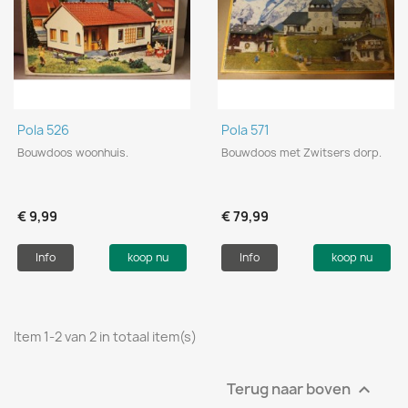
Pola 526
Pola 571
Bouwdoos woonhuis.
Bouwdoos met Zwitsers dorp.
€ 9,99
€ 79,99
Info
koop nu
Info
koop nu
Item 1-2 van 2 in totaal item(s)
Terug naar boven
