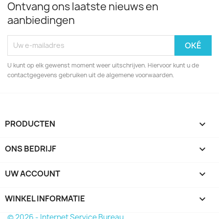
Ontvang ons laatste nieuws en
aanbiedingen
U kunt op elk gewenst moment weer uitschrijven. Hiervoor kunt u de
contactgegevens gebruiken uit de algemene voorwaarden.
PRODUCTEN

ONS BEDRIJF

UW ACCOUNT

WINKEL INFORMATIE
keyboard_arrow_down
© 2026 - Internet Service Bureau