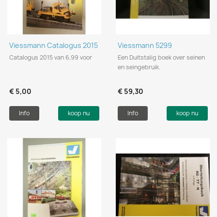
Viessmann Catalogus 2015
Viessmann 5299
Catalogus 2015 van 6,99 voor
Een Duitstalig boek over seinen
en seingebruik.
€ 5,00
€ 59,30
Info
koop nu
Info
koop nu