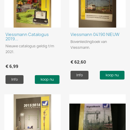
Viessmann Catalogus
Viessmann 04190 NIEUW
2019...
Bovenleidingboek van
Nieuwe catalogus geldig t/m
Viessmann.
2021.
€ 62,60
€ 6,99
Info
koop nu
Info
koop nu