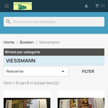

(0)

shopping_cart
search
Home
Boeken
Viessmann
Winkel per categorie
VIESSMANN

FILTER
Relevantie
Item 1-8 van 8 in totaal item(s)