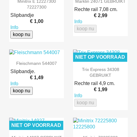
Minitrix E 12227300
Marklin 24071 GEBRUIKT
72227300
Rechte rail 7,08 cm.
Slipbandje
€ 2,99
€ 1,00
Info
Info
koop nu
koop nu
NIET OP VOORRAAD
Fleischmann 544007
Trix Express 34308
Slipbandje.
GEBRUIKT
€ 1,49
Rechte rail 4,9 cm.
Info
€ 1,99
koop nu
Info
koop nu
NIET OP VOORRAAD