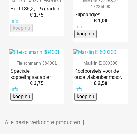
Minitrix 14927 GEBRUIKT
Minitrix 72225800
12225800
Bocht 36,2, 15 graden.
Slipbandjes
€ 1,75
€ 1,00
Info
Info
koop nu
koop nu
Fleischmann 384001
Marklin E 600300
Speciale
Koolborstels voor de
koppelingsadapter.
oude vlakanker motor.
€ 3,75
€ 2,50
Info
Info
koop nu
koop nu

Alle beste verkochte producten