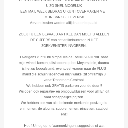
BESTELLING BIJ MIJ BINNENGEKOMEN EN ONTVANGT
U ZO SNEL MOGELIJK
EEN MAIL WELK BEDRAG U KUNT OVERMAKEN MET
MIJN BANKGEGEVENS!!
Verzendkosten worden altijd nader bepaald!
ZOEKT U EEN BEPAALD ARTIKEL DAN MOET U ALLEEN
DE CIJFERS van het artikelnummer IN HET
ZOEKVENSTER INVOEREN.
Overigens kunt u nu simpel via de RANDSTADRAIL naar
mijn winkel komen, uitstappen op het Meyersplein, daarna
is het op loopafstand, eventueel vragen naar de PLUS
markt die schuin tegenover mijn winkel zit of tramlijn 8
vanaf Rotterdam Centraal.
We hebben ook GRATIS parkeren voor de deur!!!
Wij doen ook reparatie- en ombouwklussen voor u!!! En dit
voor schappelijke prijzen.
We hebben ook van alle bekende merken in postzegels
en munten, de albums, supplementen, pincetten, catalogi
enz!
Heeft U nog op- of aanmerkingen, suggesties of wat