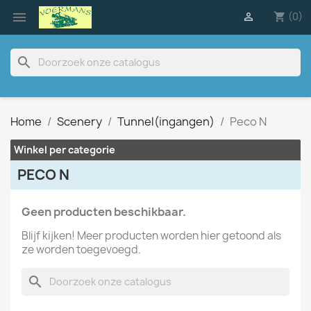

(0)

shopping_cart
search
Home
Scenery
Tunnel(ingangen)
Peco N
Winkel per categorie
PECO N
Geen producten beschikbaar.
Blijf kijken! Meer producten worden hier getoond als
ze worden toegevoegd.
search