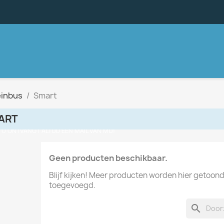
einbus
Smart
ART
, U ONTVANGT ALTIJD EEN MAIL VAN MIJ!
Geen producten beschikbaar.
Blijf kijken! Meer producten worden hier getoon
toegevoegd.
search