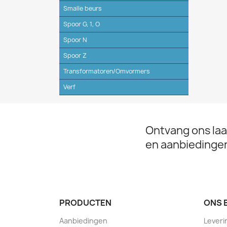
Smalle beurs
Spoor G, 1, O
Spoor N
Spoor Z
Transformatoren/Omvormers
Verf
Ontvang ons laa
en aanbiedinge
PRODUCTEN
ONS 
Aanbiedingen
Leveri