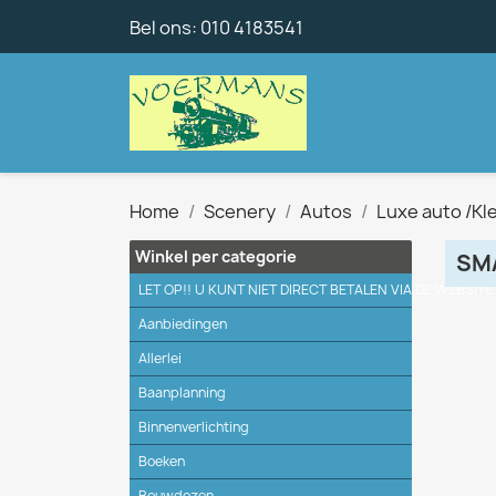
Bel ons:
010 4183541
Home
Scenery
Autos
Luxe auto /Kl
Winkel per categorie
SM
LET OP!! U KUNT NIET DIRECT BETALEN VIA DE WEBSITE
Aanbiedingen
Allerlei
Baanplanning
Binnenverlichting
Boeken
Bouwdozen