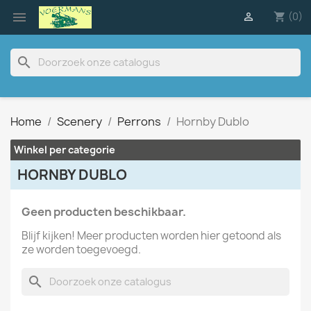

(0)

shopping_cart
search
Home
Scenery
Perrons
Hornby Dublo
Winkel per categorie
HORNBY DUBLO
Geen producten beschikbaar.
Blijf kijken! Meer producten worden hier getoond als
ze worden toegevoegd.
search