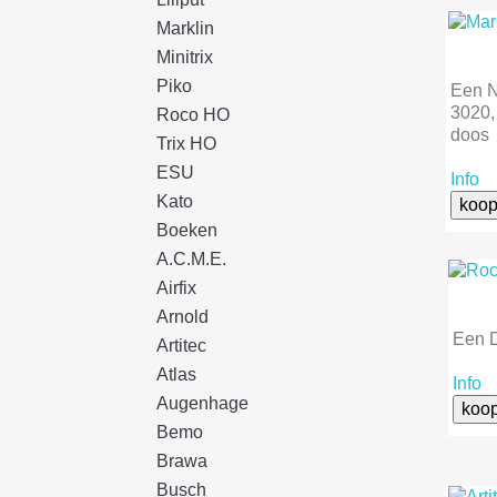
Marklin
Minitrix
Piko
Een N
3020, 
Roco HO
doos
Trix HO
ESU
Info
Kato
koop
Boeken
A.C.M.E.
Airfix
Arnold
Een D
Artitec
Atlas
Info
Augenhage
koo
Bemo
Brawa
Busch