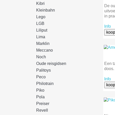
Kibri
De ou
Kleinbahn
uitvoe
in pr
Lego
LGB
Info
Liliput
koop
Lima
Marklin
Meccano
Noch
Een t
Oude reisgidsen
doos.
Palitoys
Peco
Info
Philotrain
koop
Piko
Pola
Preiser
Revell