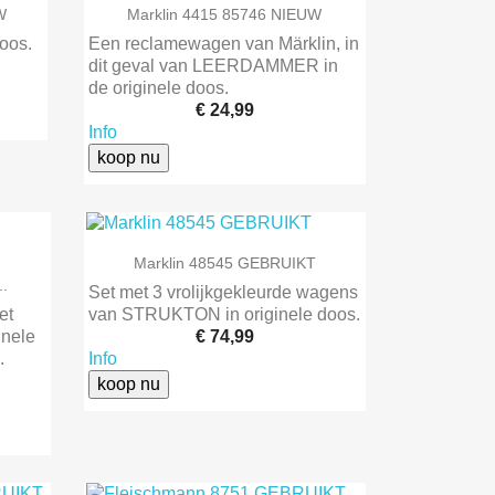

Snel bekijken
W
Marklin 4415 85746 NIEUW
oos.
Een reclamewagen van Märklin, in
dit geval van LEERDAMMER in
de originele doos.
€ 24,99
Info
koop nu

Snel bekijken
Marklin 48545 GEBRUIKT
..
Set met 3 vrolijkgekleurde wagens
et
van STRUKTON in originele doos.
inele
€ 74,99
l.
Info
koop nu