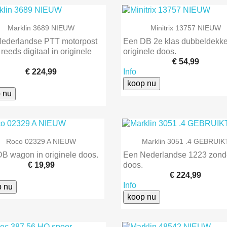


Snel bekijken
Snel bekijken
Marklin 3689 NIEUW
Minitrix 13757 NIEUW
ederlandse PTT motorpost
Een DB 2e klas dubbeldekke
reeds digitaal in originele
originele doos.
€ 54,99
€ 224,99
Info
koop nu
 nu


Snel bekijken
Snel bekijken
Roco 02329 A NIEUW
Marklin 3051 .4 GEBRUIK
B wagon in originele doos.
Een Nederlandse 1223 zond
€ 19,99
doos.
€ 224,99
Info
p nu
koop nu