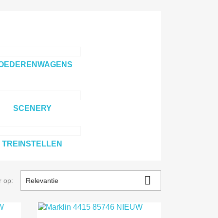
OEDERENWAGENS
SCENERY
TREINSTELLEN

r op:
Relevantie