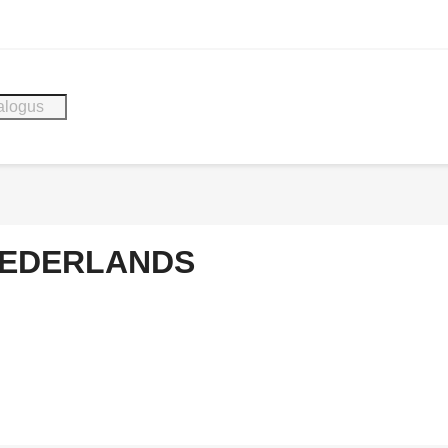
EDERLANDS
N VIA DE WEBSITE, U ONTVANGT ALTIJD EEN MAIL VAN MI