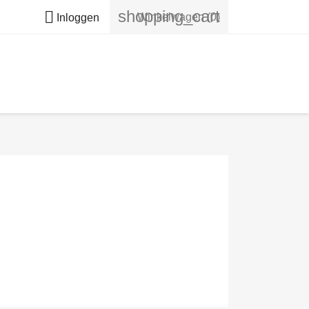
shopping_cart

Winkelwagen
(0)
Inloggen
J!