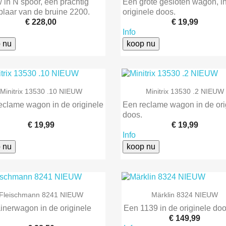
 in N spoor, een prachtig
Een grote gesloten wagon, i
laar van de bruine 2200.
originele doos.
€ 228,00
€ 19,99
Info
 nu
koop nu


Snel bekijken
Snel bekijken
Minitrix 13530 .10 NIEUW
Minitrix 13530 .2 NIEUW
eclame wagon in de originele
Een reclame wagon in de ori
doos.
€ 19,99
€ 19,99
Info
 nu
koop nu


Snel bekijken
Snel bekijken
Fleischmann 8241 NIEUW
Märklin 8324 NIEUW
inerwagon in de originele
Een 1139 in de originele doo
€ 149,99