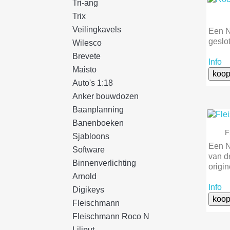
Tri-ang
Trix
Veilingkavels
Een N
geslo
Wilesco
Brevete
Info
Maisto
koop
Auto's 1:18
Anker bouwdozen
Baanplanning
Banenboeken
F
Sjabloons
Een N
Software
van de
Binnenverlichting
origin
Arnold
Info
Digikeys
koop
Fleischmann
Fleischmann Roco N
Liliput