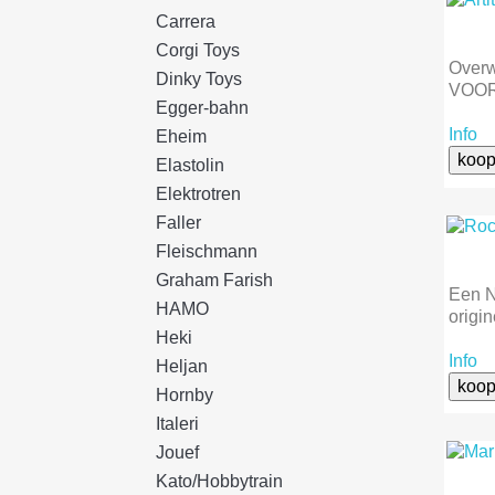
Carrera
Corgi Toys
Over
Dinky Toys
VOO
Egger-bahn
Info
Eheim
koop
Elastolin
Elektrotren
Faller
Fleischmann
Graham Farish
Een N
HAMO
origin
Heki
Info
Heljan
koop
Hornby
Italeri
Jouef
Kato/Hobbytrain