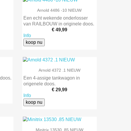

Snel bekijken
Arnold 4486 -10 NIEUW
Een echt wekende onderlosser
van RAILBOUW in originele doos.
€ 49,99
Info
koop nu

Snel bekijken
Arnold 4372 .1 NIEUW
 doos.
Een 4-assige tankwagon in
origenele doos.
€ 29,99
Info
koop nu

Snel bekijken
Minitrix 13530 .85 NIEUW