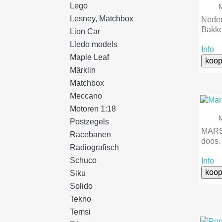
Lego
Lesney, Matchbox
Neder
Bakke
Lion Car
Lledo models
Info
Maple Leaf
koop
Märklin
Matchbox
Meccano
Motoren 1:18
Postzegels
MARS 
Racebanen
doos.
Radiografisch
Schuco
Info
koop
Siku
Solido
Tekno
Temsi