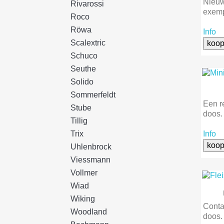
Nieuw
Rivarossi
exemp
Roco
Röwa
Info
Scalextric
koop
Schuco
Seuthe
Solido
Sommerfeldt
Een r
Stube
doos.
Tillig
Trix
Info
koop
Uhlenbrock
Viessmann
Vollmer
Wiad
Wiking
Conta
Woodland
doos.