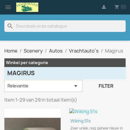

(0)

shopping_cart
search
Home
Scenery
Autos
Vrachtauto´s
Magirus
Winkel per categorie
MAGIRUS

FILTER
Relevantie
Item 1-29 van 29 in totaal item(s)
Wiking 51s
Zeer uniek, nog geheel nieuw in