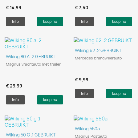
€ 14,99
€ 7,50
Info
koop nu
Info
koop nu
Wiking 62 .2 GEBRUIKT
Wiking 80 A .2 GEBRUIKT
Mercedes brandweerauto
Magirus vrachtauto met trailer
€ 9,99
€ 29,99
Info
koop nu
Info
koop nu
Wiking 550a
Wiking 50 G .1 GEBRUIKT
Magirus Postauto