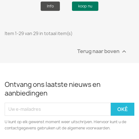
Info
koop nu
Item 1-29 van 29 in totaal item(s)
Terug naar boven

Ontvang ons laatste nieuws en
aanbiedingen
U kunt op elk gewenst moment weer uitschrijven. Hiervoor kunt u de
contactgegevens gebruiken uit de algemene voorwaarden.