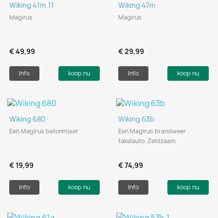
Wiking 41m .11
Wiking 47m
Magirus
Magirus
€ 49,99
€ 29,99
Info
koop nu
Info
koop nu
Wiking 680
Wiking 63b
Een Magirus betonmixer
Een Magirus brandweer
takelauto. Zeldzaam
€ 19,99
€ 74,99
Info
koop nu
Info
koop nu