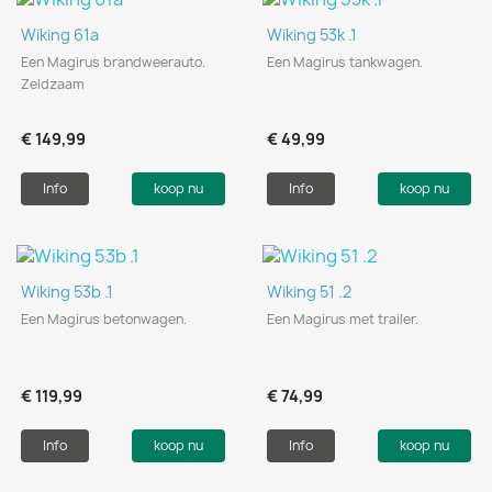
Wiking 61a
Wiking 53k .1
Een Magirus brandweerauto.
Een Magirus tankwagen.
Zeldzaam
€ 149,99
€ 49,99
Info
koop nu
Info
koop nu
Wiking 53b .1
Wiking 51 .2
Een Magirus betonwagen.
Een Magirus met trailer.
€ 119,99
€ 74,99
Info
koop nu
Info
koop nu