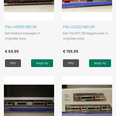
Piko 40680 NIEUW
Piko 40202 NIEUW
Een Railbus bijwagen in
Een TALENT DB Regiorunner in
originele doos.
originele doos.
€ 69,99
€ 199,99
Info
koop nu
Info
koop nu