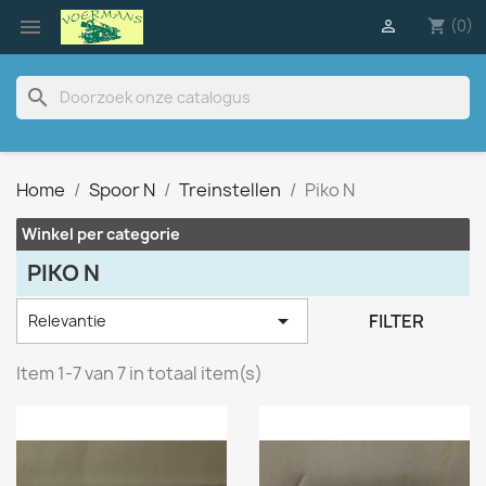

(0)

shopping_cart
search
Home
Spoor N
Treinstellen
Piko N
Winkel per categorie
PIKO N

FILTER
Relevantie
Item 1-7 van 7 in totaal item(s)