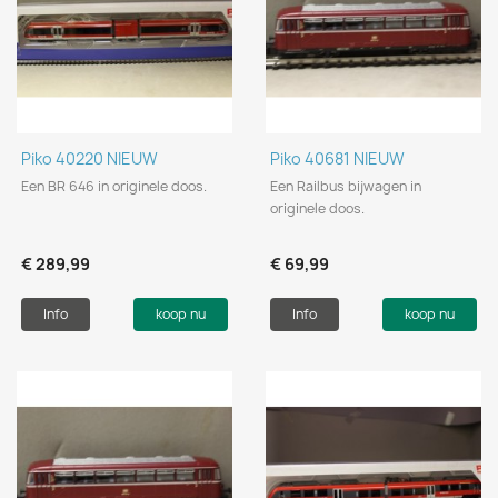
Piko 40220 NIEUW
Piko 40681 NIEUW
Een BR 646 in originele doos.
Een Railbus bijwagen in
originele doos.
€ 289,99
€ 69,99
Info
koop nu
Info
koop nu