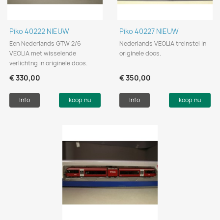
Piko 40222 NIEUW
Piko 40227 NIEUW
Een Nederlands GTW 2/6
Nederlands VEOLIA treinstel in
VEOLIA met wisselende
originele doos.
verlichtng in originele doos.
€ 330,00
€ 350,00
Info
koop nu
Info
koop nu