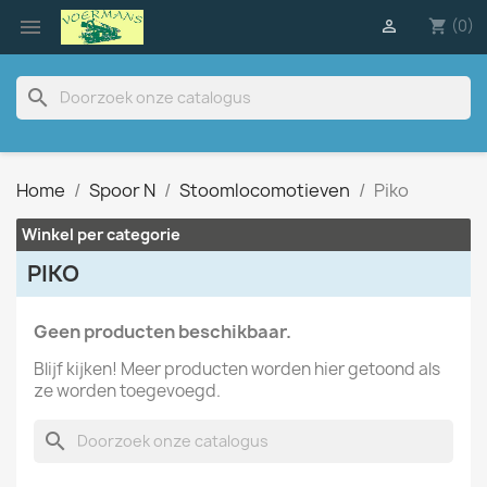

(0)

shopping_cart
search
Home
Spoor N
Stoomlocomotieven
Piko
Winkel per categorie
PIKO
Geen producten beschikbaar.
Blijf kijken! Meer producten worden hier getoond als
ze worden toegevoegd.
search