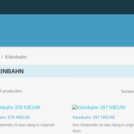
Kleinbahn
EINBAHN
E, U ONTVANGT ALTIJD EEN MAIL VAN MIJ!
 3 producten.
Sortee


Snel bekijken
Snel bekijken
bahn 378 NIEUW
Kleinbahn 397 NIEUW
enrijks 2e klas rijtuig in originele
Een Oostenrijks 2e klas rijtuig in origi
doos.