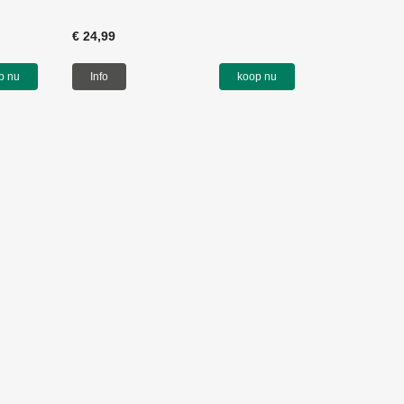
€ 24,99
p nu
Info
koop nu