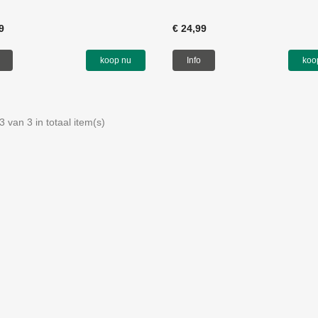
9
€ 24,99
koop nu
Info
koo
3 van 3 in totaal item(s)