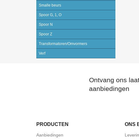
Smalle beurs
Spoor G, 1, O
Spoor N
Spoor Z
Transformatoren/Omvormers
Verf
Ontvang ons laa
aanbiedingen
PRODUCTEN
ONS 
Aanbiedingen
Leveri