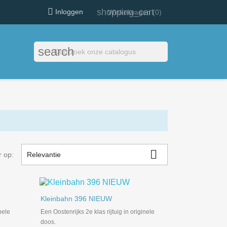

shopping_cart
Inloggen
Winkelwagen
(0)
search

r op:
Relevantie

Snel bekijken
Kleinbahn 396 NIEUW
nele
Een Oostenrijks 2e klas rijtuig in originele
doos.