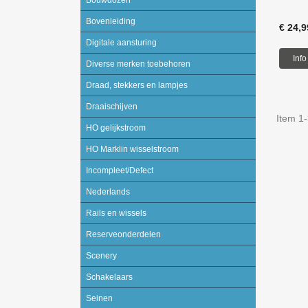
Bovenleiding
€ 24,9
Digitale aansturing
Info
Diverse merken toebehoren
Draad, stekkers en lampjes
Draaischijven
Item 1-
HO gelijkstroom
HO Marklin wisselstroom
Incompleet/Defect
Nederlands
Rails en wissels
Reserveonderdelen
Scenery
Schakelaars
Seinen