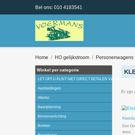
Bel ons:
010 4183541
Home
HO gelijkstroom
Personenwagens
Winkel per categorie
KL
LET OP!! U KUNT NIET DIRECT BETALEN VIA DE WEBSIT
Aanbiedingen
Er zijn
Allerlei
Baanplanning
Binnenverlichting
Klein
Boeken
Een Oost
doos.
Bouwdozen