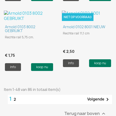
NIET OP VOORRAAD
Arnold 0103 8002
Arnold 0102 8001 NIEUW
GEBRUIKT
Rechte rail 11,1 cm
Rechte rail 5,75 cm.
€ 2,50
€ 1,75
Info
koop nu
Info
koop nu
Item 1-48 van 86 in totaal item(s)
1

Volgende
2
Terug naar boven
