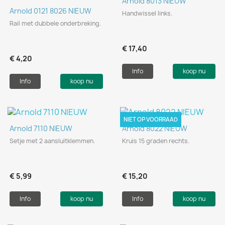
Arnold 8013 NIEUW
Arnold 0121 8026 NIEUW
Handwissel links.
Rail met dubbele onderbreking.
€ 17,40
€ 4,20
Info
koop nu
Info
koop nu
NIET OP VOORRAAD
Arnold 7110 NIEUW
Arnold 8022 NIEUW
Setje met 2 aansluitklemmen.
Kruis 15 graden rechts.
€ 5,99
€ 15,20
Info
koop nu
Info
koop nu