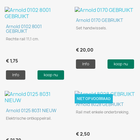
Arnold 0170 GEBRUIKT
Arnold 0102 8001
Set handwissels.
GEBRUIKT
Rechte rail 11,1 cm.
€ 20,00
€ 1,75
Info
koop nu
Info
koop nu
NIET OP VOORRAAD
Arnold 8028 GEBRUIKT
Arnold 0125 8031 NIEUW
Rail met enkele onderbreking.
Elektrische ontkoppelrail.
€ 2,50