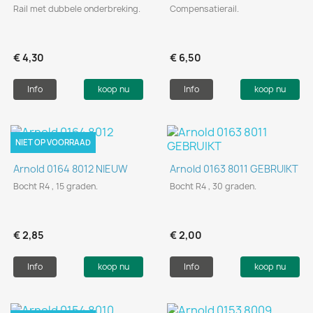
Rail met dubbele onderbreking.
Compensatierail.
€ 4,30
€ 6,50
Info
koop nu
Info
koop nu
NIET OP VOORRAAD
Arnold 0164 8012 NIEUW
Arnold 0163 8011 GEBRUIKT
Bocht R4 , 15 graden.
Bocht R4 , 30 graden.
€ 2,85
€ 2,00
Info
koop nu
Info
koop nu