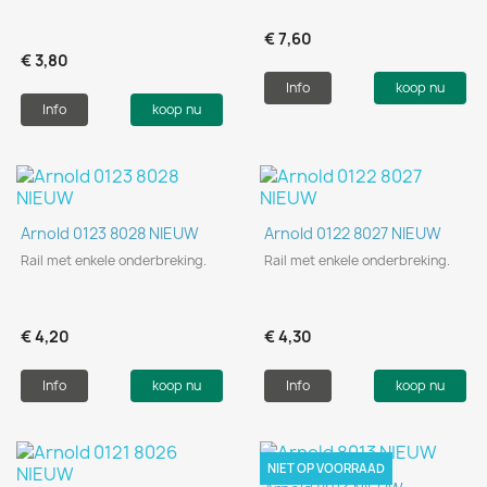
€ 7,60
€ 3,80
Info
koop nu
Info
koop nu
Arnold 0123 8028 NIEUW
Arnold 0122 8027 NIEUW
Rail met enkele onderbreking.
Rail met enkele onderbreking.
€ 4,20
€ 4,30
Info
koop nu
Info
koop nu
NIET OP VOORRAAD