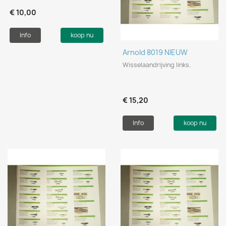
€ 10,00
Info
koop nu
Arnold 8019 NIEUW
Wisselaandrijving links.
€ 15,20
Info
koop nu