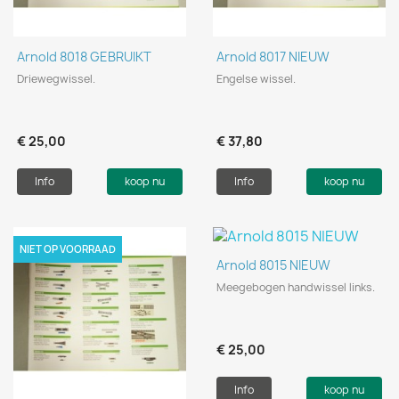
Arnold 8018 GEBRUIKT
Arnold 8017 NIEUW
Driewegwissel.
Engelse wissel.
€ 25,00
€ 37,80
Info
koop nu
Info
koop nu
NIET OP VOORRAAD
Arnold 8015 NIEUW
Meegebogen handwissel links.
€ 25,00
Info
koop nu