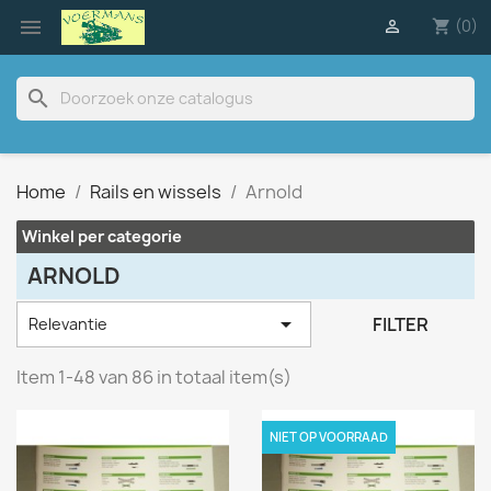

(0)

shopping_cart
search
Home
Rails en wissels
Arnold
Winkel per categorie
ARNOLD

FILTER
Relevantie
Item 1-48 van 86 in totaal item(s)
NIET OP VOORRAAD