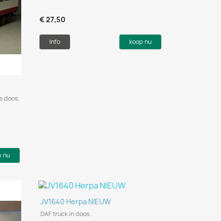
€ 27,50
Info
koop nu
le doos.
p nu
Snel bekijken

JV1640 Herpa NIEUW
DAF truck in doos.