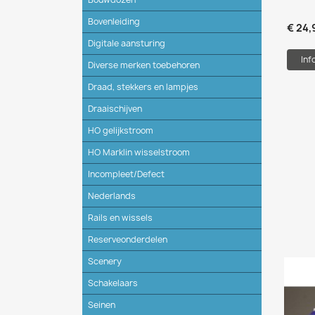
Bovenleiding
€ 24,
Digitale aansturing
Inf
Diverse merken toebehoren
Draad, stekkers en lampjes
Draaischijven
HO gelijkstroom
HO Marklin wisselstroom
Incompleet/Defect
Nederlands
Rails en wissels
Reserveonderdelen
Scenery
Schakelaars
Seinen