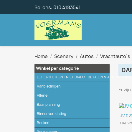
Bel ons:
010 4183541
Home
Scenery
Autos
Vrachtauto´s
Winkel per categorie
DA
LET OP!! U KUNT NIET DIRECT BETALEN VIA DE WEBSITE
Aanbiedingen
Er zij
Allerlei
Baanplanning
Binnenverlichting
JV 02
Boeken
DAF vr
Bouwdozen