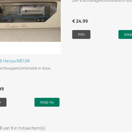
DAF vrachtwagencombinatie in doo
€ 24,99
Info
koo
Snel bekijken

6 Herpa NIEUW
achtwagencombinatie in doos.
99
o
koop nu
8 van 8 in totaal item(s)