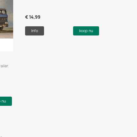
€ 14,99
Info
koop nu
iler.
p nu