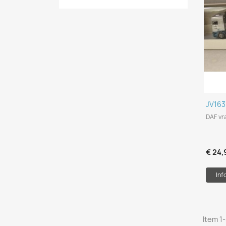
JV163
DAF vr
€ 24,
Inf
Item 1-