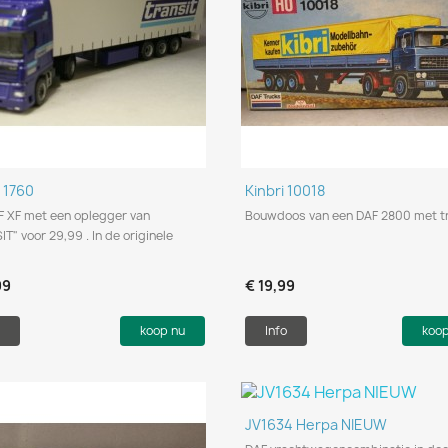
Snel bekijken
Snel bekijken


 1760
Kinbri 10018
F XF met een oplegger van
Bouwdoos van een DAF 2800 met tra
T" voor 29,99 . In de originele
99
€ 19,99
koop nu
Info
koo
Snel bekijken

JV1634 Herpa NIEUW