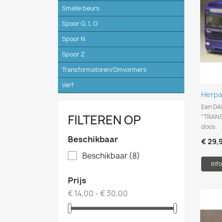
Smalle beurs
Spoor G, 1, O
Spoor N
Spoor Z
Transformatoren/Omvormers
Verf
Herpa
Een DA
FILTEREN OP
"TRANSI
doos.
Beschikbaar
€ 29,
Beschikbaar
(8)
Info
Prijs
€ 14,00 - € 30,00