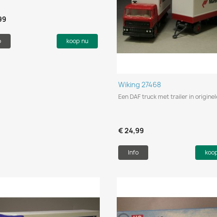
99
o
koop nu
Snel bekijken

Wiking 27468
Een DAF truck met trailer in origine
€ 24,99
Info
koo