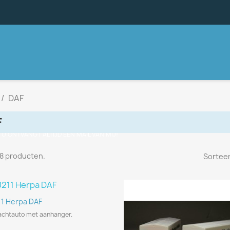
DAF
F
, U ONTVANGT ALTIJD EEN MAIL VAN MIJ!
n 8 producten.
Sorteer
Snel bekijken

11 Herpa DAF
achtauto met aanhanger.