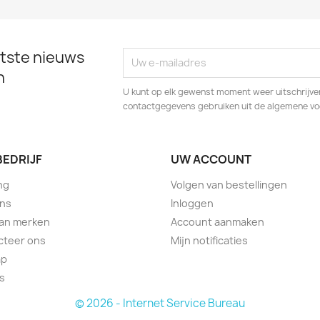
tste nieuws
n
U kunt op elk gewenst moment weer uitschrijven
contactgegevens gebruiken uit de algemene v
BEDRIJF
UW ACCOUNT
ng
Volgen van bestellingen
ons
Inloggen
van merken
Account aanmaken
cteer ons
Mijn notificaties
ap
s
© 2026 - Internet Service Bureau