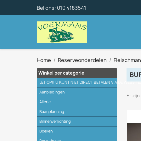
Bel ons:
010 4183541
Home
Reserveonderdelen
Fleischma
Winkel per categorie
BU
LET OP!! U KUNT NIET DIRECT BETALEN VIA DE WEBSITE
Aanbiedingen
Er zij
Allerlei
Baanplanning
Binnenverlichting
Boeken
Bouwdozen