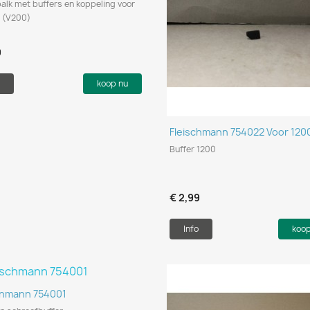
alk met buffers en koppeling voor
1 (V200)
9
koop nu
Snel bekijken

Fleischmann 754022 Voor 120
Buffer 1200
€ 2,99
Info
koo
Snel bekijken

chmann 754001