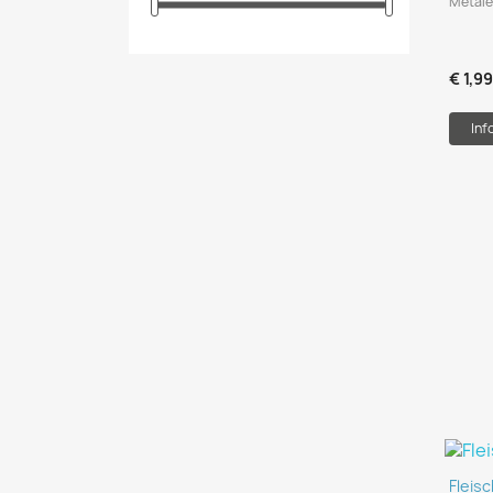
Metale
€ 1,9
Inf
Fleis