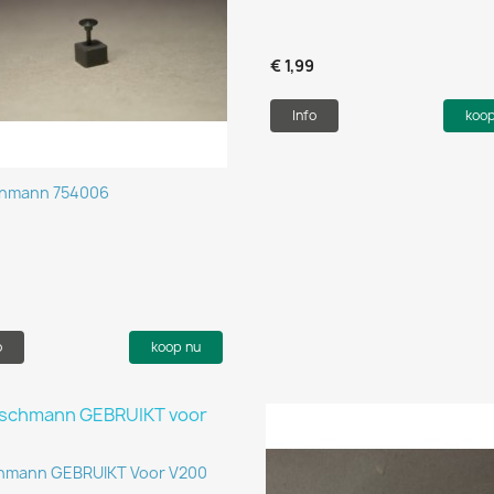
€ 1,99
Info
koo
Snel bekijken

chmann 754006
.
9
o
koop nu
Snel bekijken

chmann GEBRUIKT Voor V200