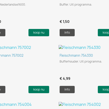
r Nederlandse1600.
Buffer. Uit programma.
0
€ 1,50
o
koop nu
Info
koo
Snel bekijken
Snel bekijken


chmann 757002
Fleischmann 754330
Bufferhouder. Uit programma.
0
€ 4,99
o
koop nu
Info
koo