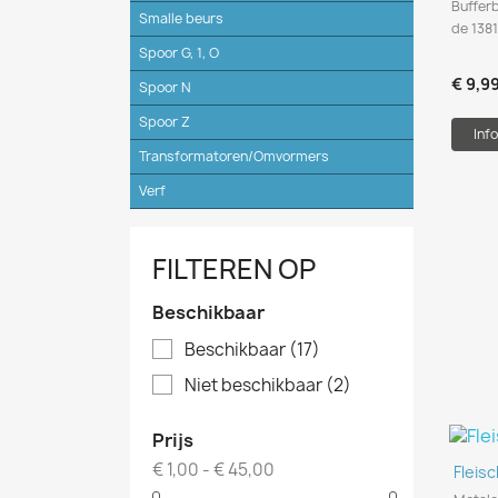
Bufferb
Smalle beurs
de 138
Spoor G, 1, O
€ 9,9
Spoor N
Spoor Z
Info
Transformatoren/Omvormers
Verf
FILTEREN OP
Beschikbaar
Beschikbaar
(17)
Niet beschikbaar
(2)
Prijs
€ 1,00 - € 45,00
Fleis