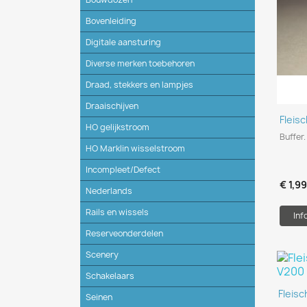
Bovenleiding
Digitale aansturing
Diverse merken toebehoren
Draad, stekkers en lampjes
Draaischijven
Fleis
HO gelijkstroom
Buffer
HO Marklin wisselstroom
Incompleet/Defect
€ 1,9
Nederlands
Rails en wissels
Inf
Reserveonderdelen
Scenery
Schakelaars
Fleis
Seinen