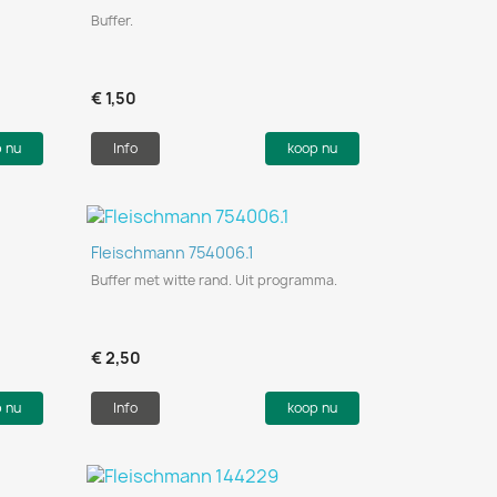
Buffer.
€ 1,50
p nu
Info
koop nu
Snel bekijken

Fleischmann 754006.1
Buffer met witte rand. Uit programma.
€ 2,50
p nu
Info
koop nu