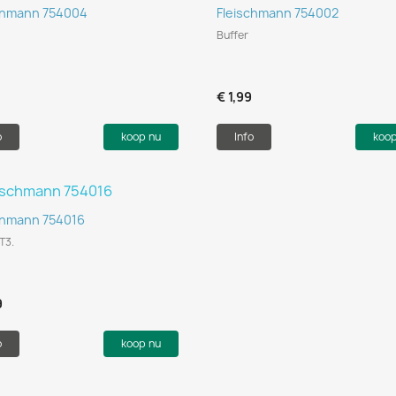
Snel bekijken
Snel bekijken


chmann 754004
Fleischmann 754002
Buffer
9
€ 1,99
o
koop nu
Info
koo
Snel bekijken

chmann 754016
T3.
9
o
koop nu