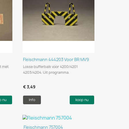
Snel bekijken

Fleischmann 444203 Voor BR MV9
t met
Losse bufferbalk voor 4200/4201
4203/4204. Uit programma.
€ 3,49
p nu
Info
koop nu
Snel bekijken

Fleischmann 757004