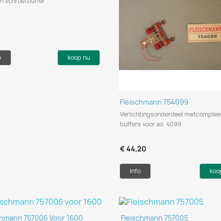
n schroefbuffer
9
o
koop nu
Snel bekijken

Fleischmann 754099
Verlichtingsonderdeel metcomplee
buffers voor ao. 4099
€ 44,20
Info
koo
Snel bekijken
Snel bekijken


chmann 757006 Voor 1600
Fleischmann 757005