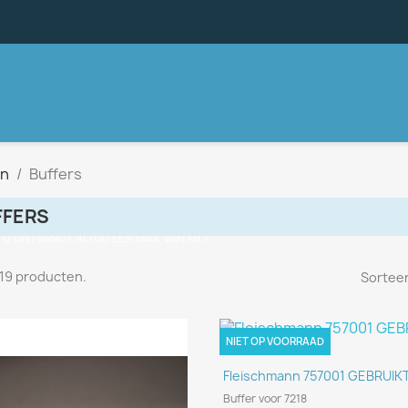
nn
Buffers
FFERS
, U ONTVANGT ALTIJD EEN MAIL VAN MIJ!
n 19 producten.
Sorteer
NIET OP VOORRAAD
Snel bekijken

Fleischmann 757001 GEBRUIKT
Buffer voor 7218