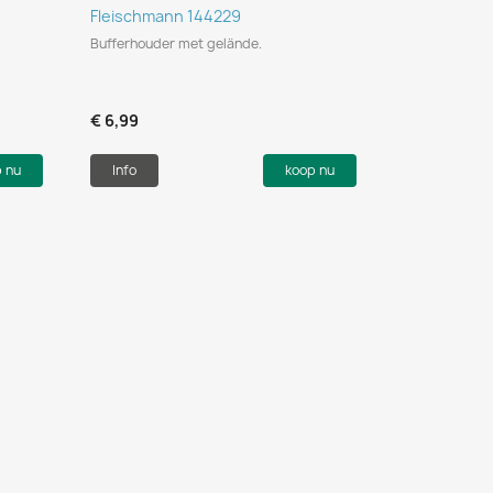
Snel bekijken

Fleischmann 144229
Bufferhouder met gelände.
€ 6,99
p nu
Info
koop nu