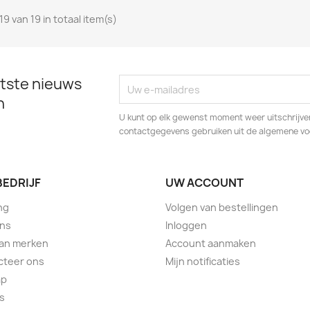
19 van 19 in totaal item(s)
tste nieuws
n
U kunt op elk gewenst moment weer uitschrijven
contactgegevens gebruiken uit de algemene v
BEDRIJF
UW ACCOUNT
ng
Volgen van bestellingen
ons
Inloggen
van merken
Account aanmaken
cteer ons
Mijn notificaties
ap
s