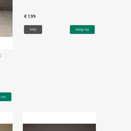
€ 1,99
Info
koop nu
0
p nu