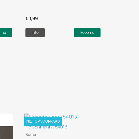
€ 1,99
p nu
Info
koop nu
NIET OP VOORRAAD
Snel bekijken

Fleischmann 754013
Buffer