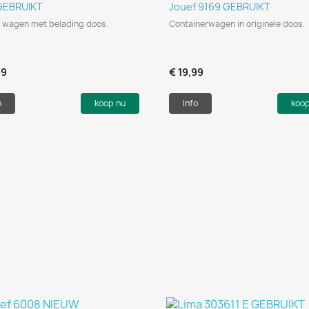
Snel bekijken
Snel bekijken


GEBRUIKT
Jouef 9169 GEBRUIKT
 wagen met belading doos.
Containerwagen in originele doos.
99
€ 19,99
o
koop nu
Info
koo