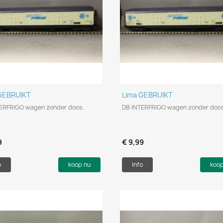
Snel bekijken
Snel bekijken


GEBRUIKT
Lima GEBRUIKT
ERFRIGO wagen zonder doos.
DB INTERFRIGO wagen zonder doos
9
€ 9,99
o
koop nu
Info
koo