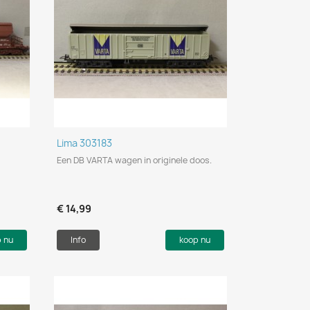
Snel bekijken

Lima 303183
Een DB VARTA wagen in originele doos.
€ 14,99
p nu
Info
koop nu