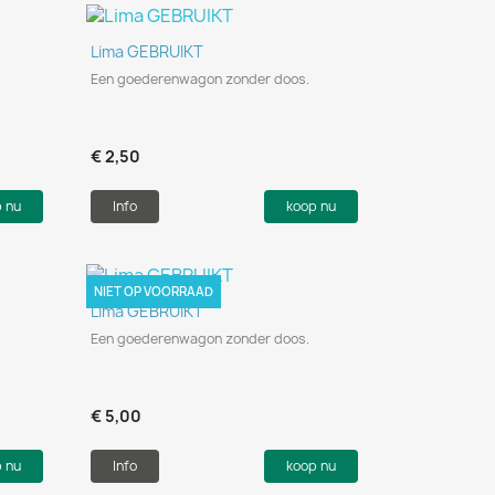
Snel bekijken

Lima GEBRUIKT
Een goederenwagon zonder doos.
€ 2,50
p nu
Info
koop nu
NIET OP VOORRAAD
Snel bekijken

Lima GEBRUIKT
Een goederenwagon zonder doos.
€ 5,00
p nu
Info
koop nu