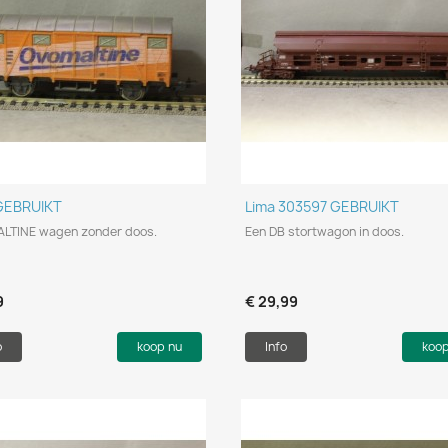
Snel bekijken
Snel bekijken


GEBRUIKT
Lima 303597 GEBRUIKT
LTINE wagen zonder doos.
Een DB stortwagon in doos.
9
€ 29,99
o
koop nu
Info
koo