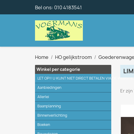
Bel ons:
010 4183541
Home
HO gelijkstroom
Goederenwag
Winkel per categorie
LI
LET OP!! U KUNT NIET DIRECT BETALEN VIA DE WEBSITE
Aanbiedingen
Er zij
Allerlei
Baanplanning
Binnenverlichting
Boeken
Bouwdozen