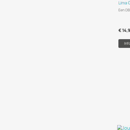
Lima 
Een DB
€ 14,
Inf