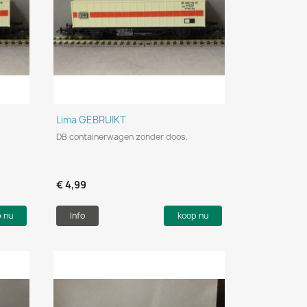
Snel bekijken

Lima GEBRUIKT
DB containerwagen zonder doos.
€ 4,99
p nu
Info
koop nu