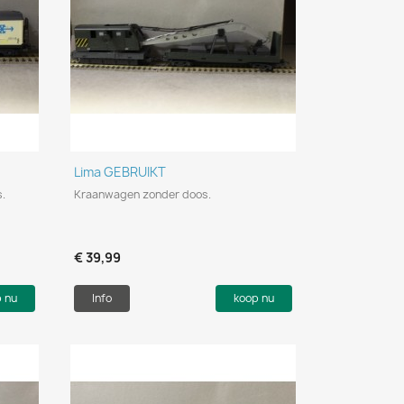
Snel bekijken

Lima GEBRUIKT
.
Kraanwagen zonder doos.
€ 39,99
p nu
Info
koop nu