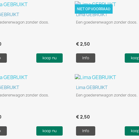
NIET OP VOORRAAD
Snel bekijken
Snel bekijken


GEBRUIKT
Lima GEBRUIKT
oederenwagon zonder doos.
Een goederenwagon zonder doos.
0
€ 2,50
o
koop nu
Info
koo
Snel bekijken
Snel bekijken


GEBRUIKT
Lima GEBRUIKT
oederenwagon zonder doos.
Een goederenwagon zonder doos.
0
€ 2,50
o
koop nu
Info
koo