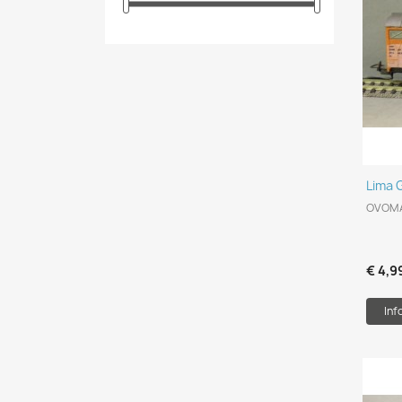
Lima 
OVOMA
€ 4,9
Inf