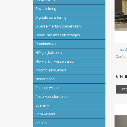
Bovenleiding
Digitale aansturing
Diverse merken toebehoren
Draad, stekkers en lampjes
Draaischijven
Lima 
HO gelijkstroom
Contai
HO Marklin wisselstroom
Incompleet/Defect
€ 14,
Nederlands
Rails en wissels
Inf
Reserveonderdelen
Scenery
Schakelaars
Seinen