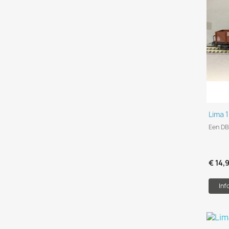
Lima 
Een DB
€ 14,
Inf