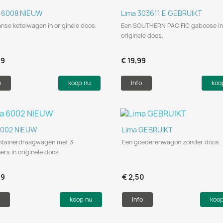
Snel bekijken
Snel bekijken


 6008 NIEUW
Lima 303611 E GEBRUIKT
anse ketelwagen in originele doos.
Een SOUTHERN PACIFIC gaboose in
originele doos.
99
€ 19,99
o
koop nu
Info
koo
Snel bekijken
Snel bekijken


6002 NIEUW
Lima GEBRUIKT
ntainerdraagwagen met 3
Een goederenwagon zonder doos.
ers in originele doos.
99
€ 2,50
koop nu
Info
koo