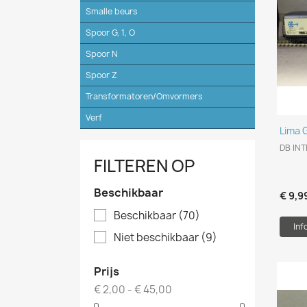
Smalle beurs
Spoor G, 1, O
Spoor N
Spoor Z
Transformatoren/Omvormers
Verf
Lima 
DB INT
FILTEREN OP
Beschikbaar
€ 9,9
Beschikbaar
(70)
Inf
Niet beschikbaar
(9)
Prijs
€ 2,00 - € 45,00