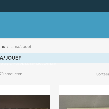
ens
Lima/Jouef
MA/JOUEF
, U ONTVANGT ALTIJD EEN MAIL VAN MIJ!
n 79 producten.
Sorteer