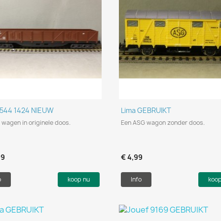
Snel bekijken
Snel bekijken


1544 1424 NIEUW
Lima GEBRUIKT
 wagen in originele doos.
Een ASG wagon zonder doos.
99
€ 4,99
o
koop nu
Info
koo