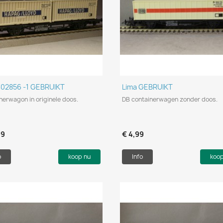
Snel bekijken
Snel bekijken


302856 -1 GEBRUIKT
Lima GEBRUIKT
nerwagon in originele doos.
DB containerwagen zonder doos.
99
€ 4,99
o
koop nu
Info
koo