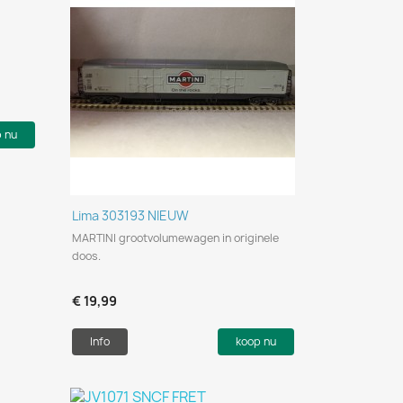
p nu
Snel bekijken

Lima 303193 NIEUW
MARTINI grootvolumewagen in originele
doos.
€ 19,99
Info
koop nu