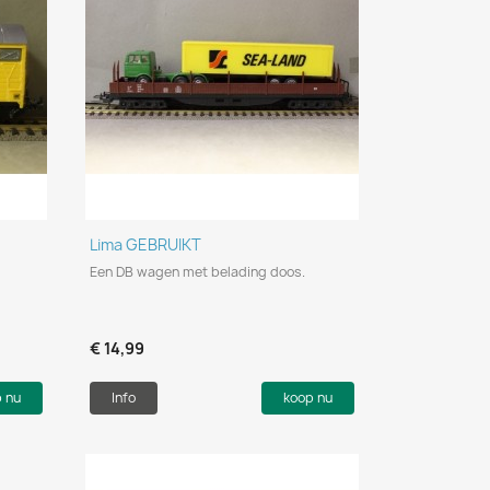
Snel bekijken

Lima GEBRUIKT
Een DB wagen met belading doos.
€ 14,99
p nu
Info
koop nu