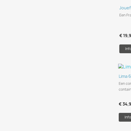
Jouef
Een Fr
€ 19,
Inf
Lima 
Een co
contain
€ 34,
Info