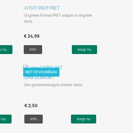
Snel bekijken

JV1071 SNCF FRET
Originele Franse FRET wagon in orignele
doos.
€ 24,99
p nu
Info
koop nu
NIET OP VOORRAAD
Snel bekijken

Lima GEBRUIKT
Een goederenwagon zonder doos.
€ 2,50
p nu
Info
koop nu