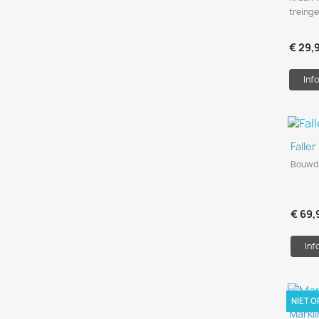
treing
€ 29,
Info
Faller
Bouwdo
€ 69,
Inf
NIET 
Markl