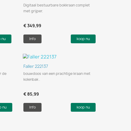
Digitaal bestuurbare bokkraan complet
met grijper.
€ 349,99
p nu
Info
koop nu
Snel bekijken

Faller 222137
r de
bouwdoos van een prachtige kraan met
kolenbak .
€ 85,99
p nu
Info
koop nu