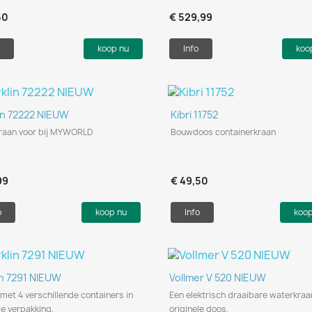
50
€ 529,99
koop nu
Info
koo
Snel bekijken
Snel bekijken


in 72222 NIEUW
Kibri 11752
raan voor bij MYWORLD
Bouwdoos containerkraan
99
€ 49,50
o
koop nu
Info
koo
Snel bekijken
Snel bekijken


in 7291 NIEUW
Vollmer V 520 NIEUW
met 4 verschillende containers in
Een elektrisch draaibare waterkraa
le verpakking.
originele doos.