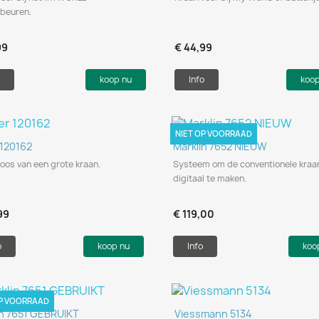
ebeuren.
99
€ 44,99
koop nu
Info
koo
NIET OP VOORRAAD
Snel bekijken
Snel bekijken


 120162
Marklin 7652 NIEUW
os van een grote kraan.
Systeem om de conventionele kraa
digitaal te maken.
99
€ 119,00
o
koop nu
Info
koo
OP VOORRAAD
Snel bekijken
Snel bekijken


in 7651 GEBRUIKT
Viessmann 5134