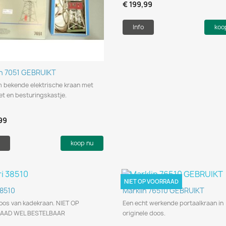
€ 199,99
Info
koo
Snel bekijken

in 7051 GEBRUIKT
m bekende elektrische kraan met
t en besturingskastje.
99
koop nu
NIET OP VOORRAAD
Snel bekijken
Snel bekijken


38510
Marklin 76510 GEBRUIKT
os van kadekraan. NIET OP
Een echt werkende portaalkraan in
AAD WEL BESTELBAAR
originele doos.