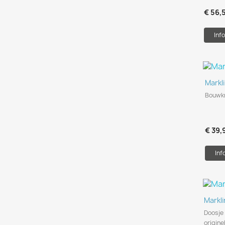
€ 56,
Info
Markl
Bouwk
€ 39,
Inf
Markl
Doosje 
origine