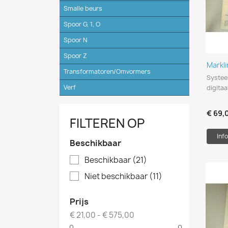
Smalle beurs
Spoor G, 1, O
Spoor N
Spoor Z
Markl
Transformatoren/Omvormers
Systee
Verf
digitaa
€ 69,
FILTEREN OP
Info
Beschikbaar
Beschikbaar
(21)
Niet beschikbaar
(11)
Prijs
€ 21,00 - € 575,00