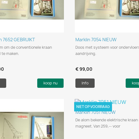
Snel bekijken
Snel bekijken


in 7652 GEBRUIKT
Marklin 7054 NIEUW
m om de conventionele kraan
Doos met systeem voor ondervloer
l te maken.
aandrijving.
00
€ 99,00
koop nu
Info
koo
NIET OP VOORRAAD
Snel bekijken

Marklin 7051 NIEUW
De alom bekende elektrische kraan
magneet. Van 259,-- voor