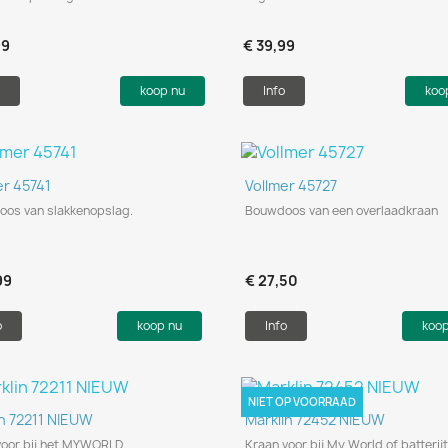
99
€ 39,99
koop nu
Info
koo
Snel bekijken
Snel bekijken


er 45741
Vollmer 45727
os van slakkenopslag.
Bouwdoos van een overlaadkraan
99
€ 27,50
o
koop nu
Info
koo
NIET OP VOORRAAD
Snel bekijken
Snel bekijken


in 72211 NIEUW
Marklin 72452 NIEUW
voor bij het MYWORLD
Kraan voor bij My World of batterij