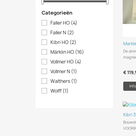
Categorieën
Faller HO
(4)
Faller N
(2)
Kibri HO
(2)
Markl
De alo
Märklin HO
(16)
magnee
Vollmer HO
(4)
Vollmer N
(1)
€ 119,
Walthers
(1)
Info
Wolff
(1)
Kibri 
Bouwdo
VOORR