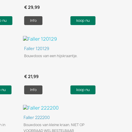
€ 29,99
p nu
Info
koop nu
Snel bekijken

Faller 120129
Bouwdoos van een hijskraantje.
€ 21,99
p nu
Info
koop nu
Snel bekijken

Faller 222200
n in
Bouwdoos van kleine kraan. NIET OP
VOORRAAD WEL BESTELBAAR