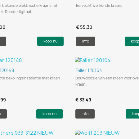
m bekende elektrische kraan met
Een echt werkende kraan.
t. Reeds digitaal.
,00
€ 55,30
koop nu
Info
koo
Snel bekijken
Snel bekijken


 120148
Faller 120164
ote bekolingsinstallatie met kraan .
Bouwdoosje van een kraan voor ove
kraan .
,99
€ 33,49
o
koop nu
Info
koo