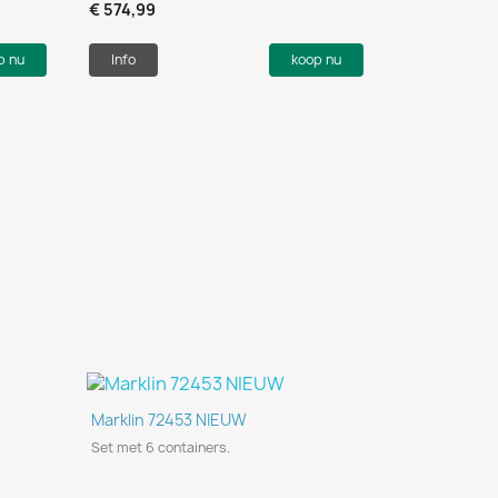
€ 574,99
p nu
Info
koop nu
Snel bekijken

Marklin 72453 NIEUW
Set met 6 containers.