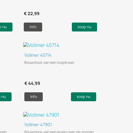
€ 22,99
p nu
Info
koop nu
Snel bekijken

Vollmer 45714
Bouwdoos van een loopkraan
€ 44,99
p nu
Info
koop nu
Snel bekijken

Vollmer 47901
trein.
Bouwdoos van een kraan over de sporen.