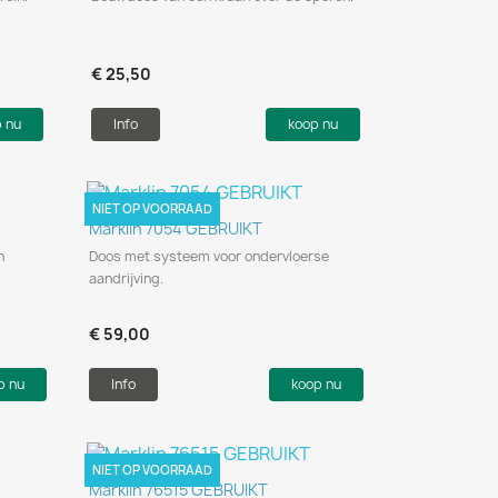
€ 25,50
p nu
Info
koop nu
NIET OP VOORRAAD
Snel bekijken

Marklin 7054 GEBRUIKT
n
Doos met systeem voor ondervloerse
aandrijving.
€ 59,00
p nu
Info
koop nu
NIET OP VOORRAAD
Snel bekijken

Marklin 76515 GEBRUIKT