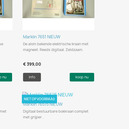
Snel bekijken

Marklin 7651 NIEUW
se
De alom bekende elektrische kraan met
magneet. Reeds digitaal. Zeldzaam.
€ 399,00
p nu
Info
koop nu
NIET OP VOORRAAD
Snel bekijken

Marklin 76515 NIEUW
 met
Digitaal bestuurbare bokkraan complet
met grijper .