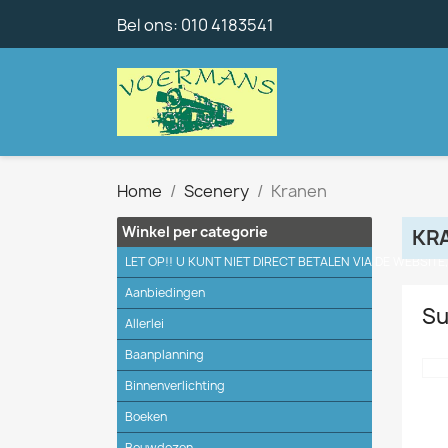
Bel ons:
010 4183541
Home
Scenery
Kranen
Winkel per categorie
KR
LET OP!! U KUNT NIET DIRECT BETALEN VIA DE WEBSITE
Aanbiedingen
Su
Allerlei
Baanplanning
Binnenverlichting
Boeken
Bouwdozen