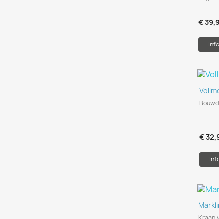
€ 39,
Info
Vollm
Bouwdo
€ 32,
Inf
Markl
Kraan 