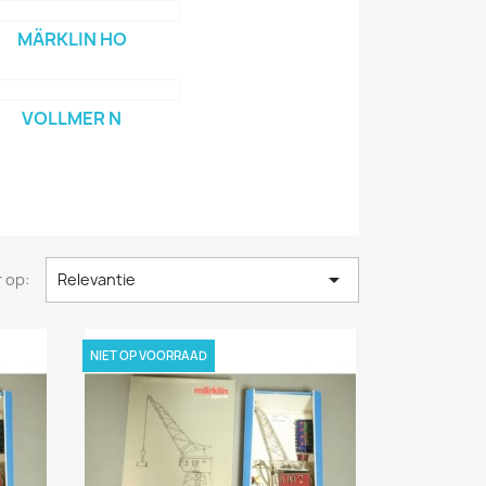
MÄRKLIN HO
VOLLMER N

 op:
Relevantie
NIET OP VOORRAAD