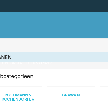
ANEN
, U ONTVANGT ALTIJD EEN MAIL VAN MIJ!
bcategorieën
BOCHMANN &
BRAWA N
KOCHENDORFER