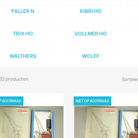
FALLER N
KIBRI HO
TRIX HO
VOLLMER HO
WALTHERS
WOLFF
n 32 producten.
Sorteer
OP VOORRAAD
NIET OP VOORRAAD