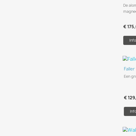
De alo
magnee
€ 175
Info
Faller
Een gr
€ 129
Inf