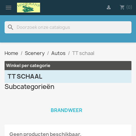

(0)

shopping_cart
search
Home
Scenery
Autos
TT schaal
Winkel per categorie
TT SCHAAL
Subcategorieën
BRANDWEER
Geen producten beschikbaar.