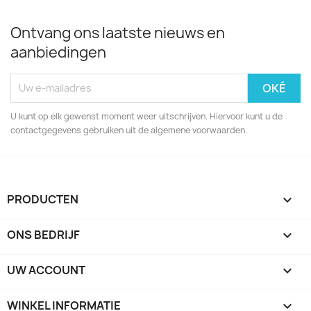
Ontvang ons laatste nieuws en
aanbiedingen
U kunt op elk gewenst moment weer uitschrijven. Hiervoor kunt u de
contactgegevens gebruiken uit de algemene voorwaarden.
PRODUCTEN

ONS BEDRIJF

UW ACCOUNT

WINKEL INFORMATIE
keyboard_arrow_down