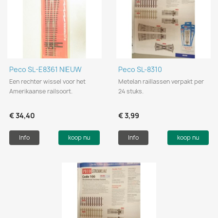
Peco SL-E8361 NIEUW
Peco SL-8310
Een rechter wissel voor het
Metelan raillassen verpakt per
Amerikaanse railsoort.
24 stuks.
€ 34,40
€ 3,99
Info
koop nu
Info
koop nu