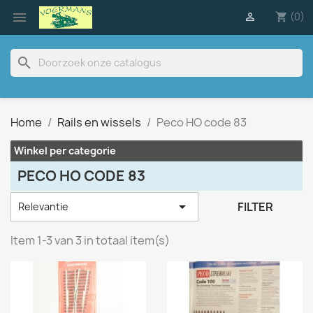

(0)

shopping_cart
search
Home
Rails en wissels
Peco HO code 83
Winkel per categorie
PECO HO CODE 83

FILTER
Relevantie
Item 1-3 van 3 in totaal item(s)