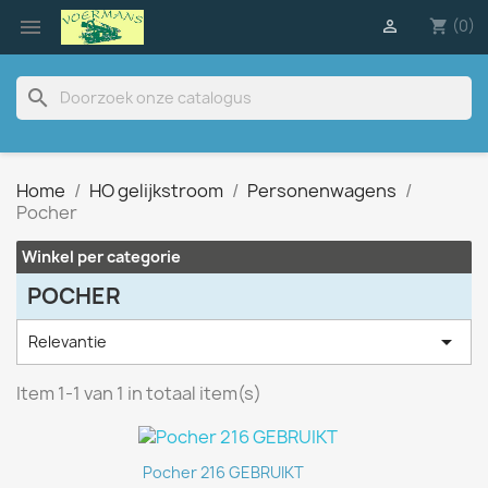

(0)

shopping_cart
search
Home
HO gelijkstroom
Personenwagens
Pocher
Winkel per categorie
POCHER

Relevantie
Item 1-1 van 1 in totaal item(s)
Pocher 216 GEBRUIKT