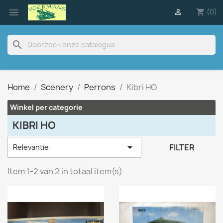

(0)

shopping_cart
search
Home
Scenery
Perrons
Kibri HO
Winkel per categorie
KIBRI HO

FILTER
Relevantie
Item 1-2 van 2 in totaal item(s)