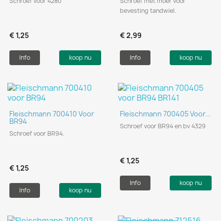
Schroef voor 4280
Schroef met moer voor
bevesting tandwiel.
€ 1,25
€ 2,99
Info
koop nu
Info
koop nu
Fleischmann 700410 Voor
Fleischmann 700405 Voor...
BR94
Schroef voor BR94 en bv 4329
Schroef voor BR94.
€ 1,25
€ 1,25
Info
koop nu
Info
koop nu