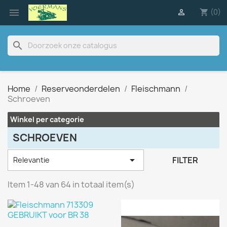

(0)

shopping_cart
search
Home
Reserveonderdelen
Fleischmann
Schroeven
Winkel per categorie
SCHROEVEN

FILTER
Relevantie
Item 1-48 van 64 in totaal item(s)