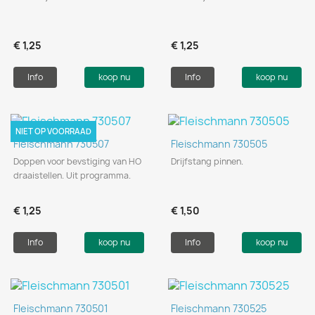
€ 1,25
€ 1,25
Info
koop nu
Info
koop nu
NIET OP VOORRAAD
Fleischmann 730507
Fleischmann 730505
Doppen voor bevstiging van HO
Drijfstang pinnen.
draaistellen. Uit programma.
€ 1,25
€ 1,50
Info
koop nu
Info
koop nu
Fleischmann 730501
Fleischmann 730525