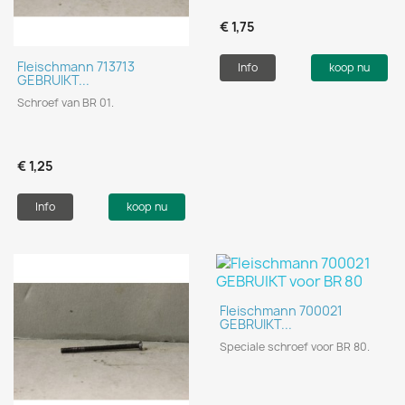
€ 1,75
Fleischmann 713713
Info
koop nu
GEBRUIKT...
Schroef van BR 01.
€ 1,25
Info
koop nu
Fleischmann 700021
GEBRUIKT...
Speciale schroef voor BR 80.