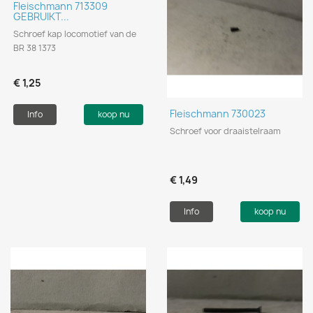
Fleischmann 713309
GEBRUIKT...
Schroef kap locomotief van de
BR 38 1373
€ 1,25
Fleischmann 730023
Info
koop nu
Schroef voor draaistelraam
€ 1,49
Info
koop nu