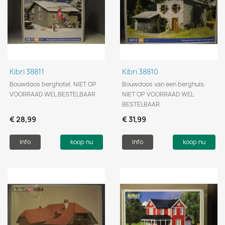
Kibri 38811
Kibri 38810
Bouwdoos berghotel. NIET OP
Bouwdoos van een berghuis.
VOORRAAD WEL BESTELBAAR
NIET OP VOORRAAD WEL
BESTELBAAR
€ 28,99
€ 31,99
Info
koop nu
Info
koop nu