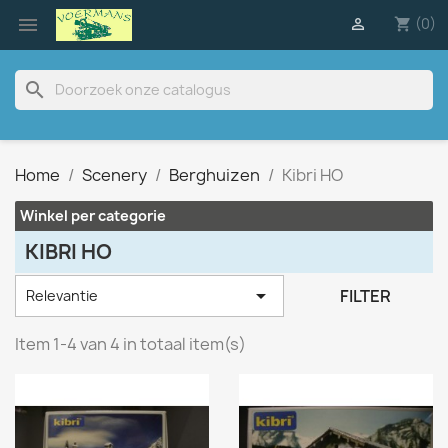

(0)

shopping_cart
search
Home
Scenery
Berghuizen
Kibri HO
Winkel per categorie
KIBRI HO

FILTER
Relevantie
Item 1-4 van 4 in totaal item(s)