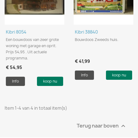
Kibri 8054
Kibri 38840
Een bouwdoos van zeer grote
Bouwdoos Zweeds huis.
woning met garage en oprit.
Prijs 54,95 . Uit actuele
programma.
€ 41,99
€ 54,95
Info
koop nu
Info
koop nu
Item 1-4 van 4 in totaal item(s)
Terug naar boven
