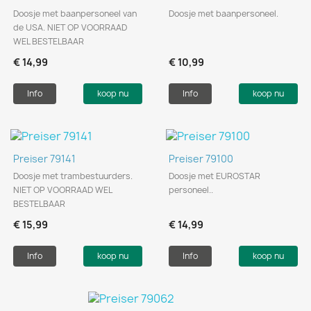
Doosje met baanpersoneel van
Doosje met baanpersoneel.
de USA. NIET OP VOORRAAD
WEL BESTELBAAR
€ 14,99
€ 10,99
Info
koop nu
Info
koop nu
Preiser 79141
Preiser 79100
Doosje met trambestuurders.
Doosje met EUROSTAR
NIET OP VOORRAAD WEL
personeel..
BESTELBAAR
€ 15,99
€ 14,99
Info
koop nu
Info
koop nu