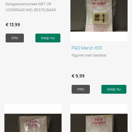
Rangeerpersoneel NIET OP
VOORRAAD WEL BESTELBAAR
€ 13,99
Info
koop nu
P&D Marsh X53
Figuren met handkar.
€ 9,99
Info
koop nu