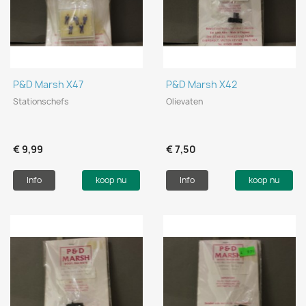
P&D Marsh X47
P&D Marsh X42
Stationschefs
Olievaten
€ 9,99
€ 7,50
Info
koop nu
Info
koop nu