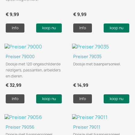
€ 9,99
€ 9,99
Info
koop nu
Info
koop nu
Preiser 79000
Preiser 79035
Doosje met 120 ongeschilderde
Doosje met baanpersoneel.
reizigers, passanten, arbeiders
en dieren.
€ 32,99
€ 14,99
Info
koop nu
Info
koop nu
Preiser 79056
Preiser 79011
Doosje met baanpersoneel.
Doosje met baanpersoneel.