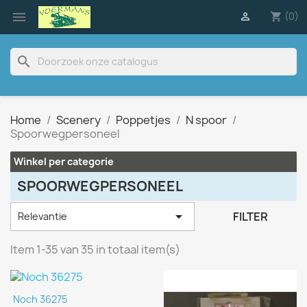

(0)

shopping_cart
search
Home
Scenery
Poppetjes
N spoor
Spoorwegpersoneel
Winkel per categorie
SPOORWEGPERSONEEL

FILTER
Relevantie
Item 1-35 van 35 in totaal item(s)
Noch 36275