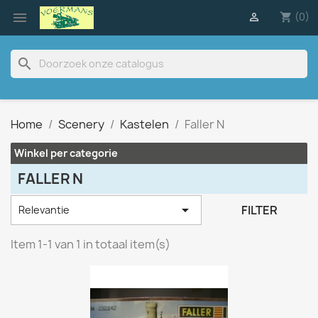

(0)

shopping_cart
search
Home
Scenery
Kastelen
Faller N
Winkel per categorie
FALLER N

FILTER
Relevantie
Item 1-1 van 1 in totaal item(s)