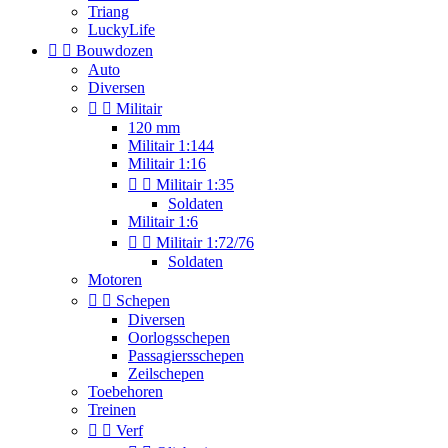
Triang
LuckyLife


Bouwdozen
Auto
Diversen


Militair
120 mm
Militair 1:144
Militair 1:16


Militair 1:35
Soldaten
Militair 1:6


Militair 1:72/76
Soldaten
Motoren


Schepen
Diversen
Oorlogsschepen
Passagiersschepen
Zeilschepen
Toebehoren
Treinen


Verf