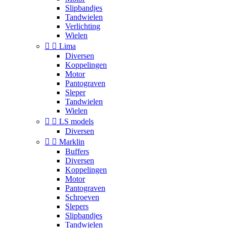
Slipbandjes
Tandwielen
Verlichting
Wielen


Lima
Diversen
Koppelingen
Motor
Pantograven
Sleper
Tandwielen
Wielen


LS models
Diversen


Marklin
Buffers
Diversen
Koppelingen
Motor
Pantograven
Schroeven
Slepers
Slipbandjes
Tandwielen