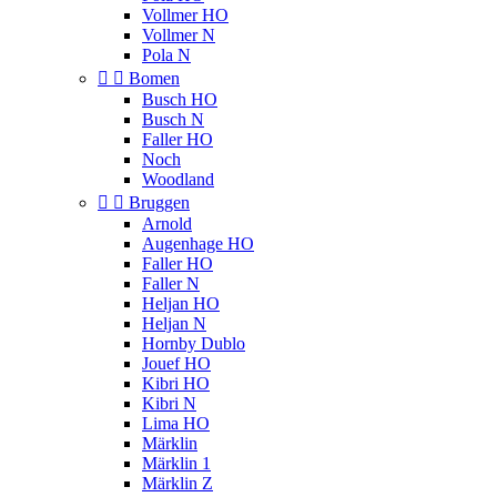
Vollmer HO
Vollmer N
Pola N


Bomen
Busch HO
Busch N
Faller HO
Noch
Woodland


Bruggen
Arnold
Augenhage HO
Faller HO
Faller N
Heljan HO
Heljan N
Hornby Dublo
Jouef HO
Kibri HO
Kibri N
Lima HO
Märklin
Märklin 1
Märklin Z