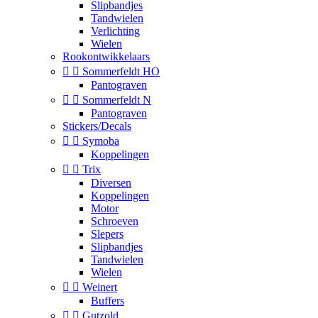
Slipbandjes
Tandwielen
Verlichting
Wielen
Rookontwikkelaars


Sommerfeldt HO
Pantograven


Sommerfeldt N
Pantograven
Stickers/Decals


Symoba
Koppelingen


Trix
Diversen
Koppelingen
Motor
Schroeven
Slepers
Slipbandjes
Tandwielen
Wielen


Weinert
Buffers


Gutzold