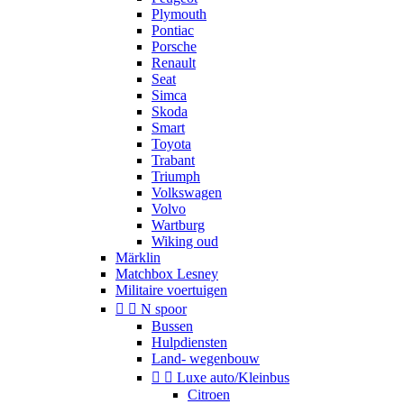
Plymouth
Pontiac
Porsche
Renault
Seat
Simca
Skoda
Smart
Toyota
Trabant
Triumph
Volkswagen
Volvo
Wartburg
Wiking oud
Märklin
Matchbox Lesney
Militaire voertuigen


N spoor
Bussen
Hulpdiensten
Land- wegenbouw


Luxe auto/Kleinbus
Citroen