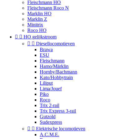
Fleischmann HO
Fleischmann Roco N
Marklin HO
Marklin Z
Minitrix
Roco HO


HO gelijkstroom


Diesellocomotieven
Brawa
ESU
Fleischmann
Hamo/Märklin
Hornby/Bachmann
Kato/Hobbytrain
Liliput
Lima/Jouef
Piko
Roco
Trix 2-rail
Trix Express 3-rail
Gutzold
Sudexpress


Elektrische locomotieven
A.C.M.E.