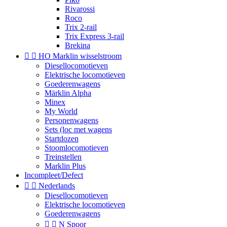
Rivarossi
Roco
Trix 2-rail
Trix Express 3-rail
Brekina


HO Marklin wisselstroom
Diesellocomotieven
Elektrische locomotieven
Goederenwagens
Märklin Alpha
Minex
My World
Personenwagens
Sets (loc met wagens
Startdozen
Stoomlocomotieven
Treinstellen
Marklin Plus
Incompleet/Defect


Nederlands
Diesellocomotieven
Elektrische locomotieven
Goederenwagens


N Spoor