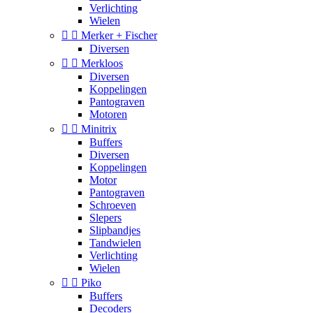
Verlichting
Wielen


Merker + Fischer
Diversen


Merkloos
Diversen
Koppelingen
Pantograven
Motoren


Minitrix
Buffers
Diversen
Koppelingen
Motor
Pantograven
Schroeven
Slepers
Slipbandjes
Tandwielen
Verlichting
Wielen


Piko
Buffers
Decoders