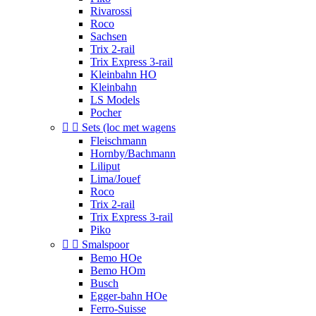
Rivarossi
Roco
Sachsen
Trix 2-rail
Trix Express 3-rail
Kleinbahn HO
Kleinbahn
LS Models
Pocher


Sets (loc met wagens
Fleischmann
Hornby/Bachmann
Liliput
Lima/Jouef
Roco
Trix 2-rail
Trix Express 3-rail
Piko


Smalspoor
Bemo HOe
Bemo HOm
Busch
Egger-bahn HOe
Ferro-Suisse