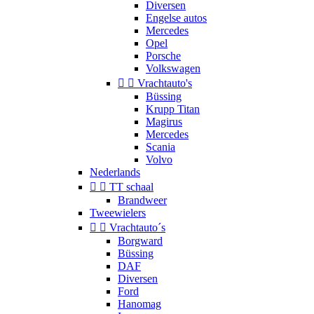
Diversen
Engelse autos
Mercedes
Opel
Porsche
Volkswagen


Vrachtauto's
Büssing
Krupp Titan
Magirus
Mercedes
Scania
Volvo
Nederlands


TT schaal
Brandweer
Tweewielers


Vrachtauto´s
Borgward
Büssing
DAF
Diversen
Ford
Hanomag