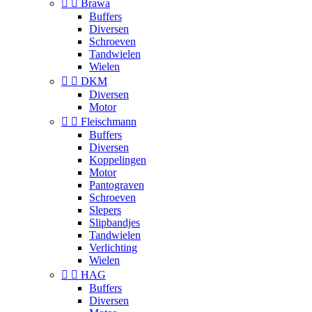


Brawa
Buffers
Diversen
Schroeven
Tandwielen
Wielen


DKM
Diversen
Motor


Fleischmann
Buffers
Diversen
Koppelingen
Motor
Pantograven
Schroeven
Slepers
Slipbandjes
Tandwielen
Verlichting
Wielen


HAG
Buffers
Diversen