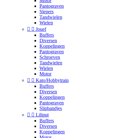
Motor
Pantograven
Slepers
Tandwielen
Wielen


Jouef
Buffers
Diversen
Koppelingen
Pantograven
Schroeven
Tandwielen
Wielen
Motor


Kato/Hobbytrain
Buffers
Diversen
Koppelingen
Pantograven
Slipbandjes


Liliput
Buffers
Diversen
Koppelingen
Motor