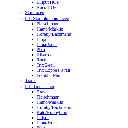
Liliput HOe
Roco HOe
Startdozen


Stoomlocomotieven
Fleischmann
Hamo/Märklin
Hornby/Bachmann
Liliput
Lima/Jouef
Piko
Rivarossi
Roco
Trix 2-rail
Trix Express 3-rail
Franklin Mint
Trams


Treinstellen
Brawa
Fleischmann
Hamo/Märklin
Hornby/Bachmann
Kato/Hobbytrain
Liliput
Lima/Jouef
Piko