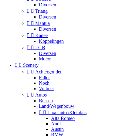
Diversen


Triang
Diversen


Mantua
Diversen


Kadee
Koppelingen


LGB
Diversen
Motor


Scenery


Achtergonden
Faller
Noch
Vollmer


Autos
Bussen
Land/Wegenbouw


Luxe auto /Kleinbus
Alfa Romeo
Audi
Austin
BMW