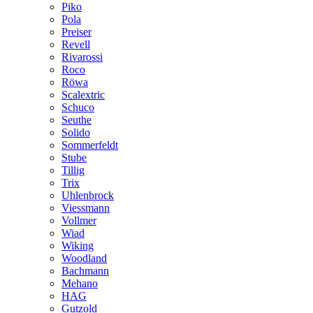
Piko
Pola
Preiser
Revell
Rivarossi
Roco
Röwa
Scalextric
Schuco
Seuthe
Solido
Sommerfeldt
Stube
Tillig
Trix
Uhlenbrock
Viessmann
Vollmer
Wiad
Wiking
Woodland
Bachmann
Mehano
HAG
Gutzold