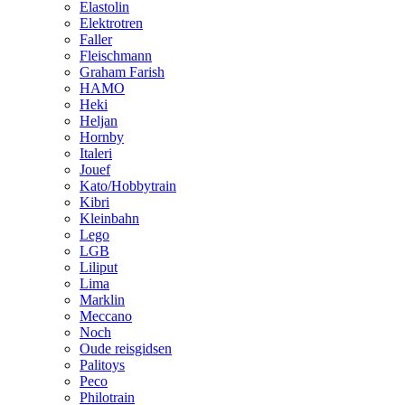
Elastolin
Elektrotren
Faller
Fleischmann
Graham Farish
HAMO
Heki
Heljan
Hornby
Italeri
Jouef
Kato/Hobbytrain
Kibri
Kleinbahn
Lego
LGB
Liliput
Lima
Marklin
Meccano
Noch
Oude reisgidsen
Palitoys
Peco
Philotrain