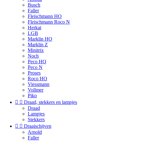
Busch
Faller
Fleischmann HO
Fleischmann Roco N
Herkat
LGB
Marklin HO
Marklin Z
Minitrix
Noch
Peco HO
Peco N
Proses
Roco HO
Viessmann
Vollmer
Piko


Draad, stekkers en lampjes
Draad
Lampjes
Stekkers


Draaischijven
Arnold
Faller