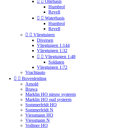


Oliebasis
Humbrol
Revell


Waterbasis
Humbrol
Revell


Vliegtuigen
Diversen
Vliegtuigen 1:144
Vliegtuigen 1:32


Vliegtuigen 1:48
Soldaten
Vliegtuigen 1:72
Vrachtauto


Bovenleiding
Arnold
Brawa
Marklin HO nieuw systeem
Marklin HO oud systeem
Sommerfeldt HO
Sommerfeldt N
Viessmann HO
Viessmann N
Vollmer HO