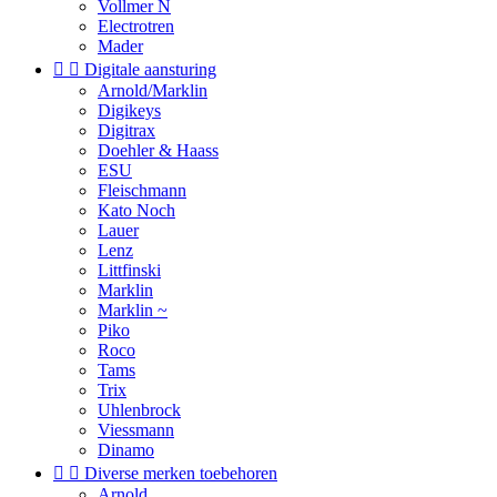
Vollmer N
Electrotren
Mader


Digitale aansturing
Arnold/Marklin
Digikeys
Digitrax
Doehler & Haass
ESU
Fleischmann
Kato Noch
Lauer
Lenz
Littfinski
Marklin
Marklin ~
Piko
Roco
Tams
Trix
Uhlenbrock
Viessmann
Dinamo


Diverse merken toebehoren
Arnold