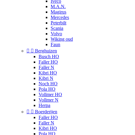
Iveco
M.A.N.
Magirus
Mercedes
Peterbilt
Scania
Volvo
Wiking oud
Faun


Berghuizen
Busch HO
Faller HO
Faller N
Kibri HO
Kibri N
Noch HO
Pola HO
Vollmer HO
Vollmer N
Herpa


Boerderijen
Faller HO
Faller N
Kibri HO
Pola HO