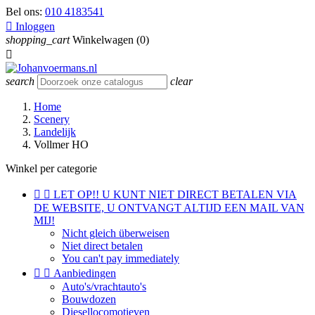
Bel ons:
010 4183541

Inloggen
shopping_cart
Winkelwagen
(0)

search
clear
Home
Scenery
Landelijk
Vollmer HO
Winkel per categorie


LET OP!! U KUNT NIET DIRECT BETALEN VIA
DE WEBSITE, U ONTVANGT ALTIJD EEN MAIL VAN
MIJ!
Nicht gleich überweisen
Niet direct betalen
You can't pay immediately


Aanbiedingen
Auto's/vrachtauto's
Bouwdozen
Diesellocomotieven