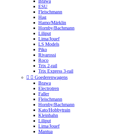
Brawa
ESU
Fleischmann
Hag
Hamo/Märklin
Hornby/Bachmann
Liliput
Lima/Jouef
LS Models
Piko
Rivarossi
Roco
Trix 2-rail
Trix Express 3-rail


Goederenwagens
Brawa
Electrotren
Faller
Fleischmann
Hornby/Bachmann
Kato/Hobbytrain
Kleinbahn
Liliput
Lima/Jouef
Mantua