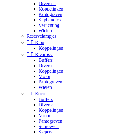
Diversen
Koppelingen
Pantograven
Slipbandjes
Verlichting
Wielen
Reservelampjes


Ribu
Koppelingen


Rivarossi
Buffers
Diversen
Koppelingen
Motor
Pantograven
Wielen


Roco
Buffers
Diversen
Koppelingen
Motor
Pantograven
Schroeven
Slepers