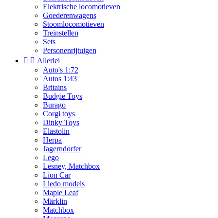
Elektrische locomotieven
Goederenwagens
Stoomlocomotieven
Treinstellen
Sets
Personenrijtuigen


Allerlei
Auto's 1:72
Autos 1:43
Britains
Budgie Toys
Burago
Corgi toys
Dinky Toys
Elastolin
Herpa
Jagerndorfer
Lego
Lesney, Matchbox
Lion Car
Lledo models
Maple Leaf
Märklin
Matchbox