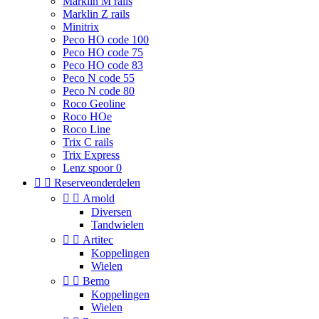
Marklin M rails
Marklin Z rails
Minitrix
Peco HO code 100
Peco HO code 75
Peco HO code 83
Peco N code 55
Peco N code 80
Roco Geoline
Roco HOe
Roco Line
Trix C rails
Trix Express
Lenz spoor 0


Reserveonderdelen


Arnold
Diversen
Tandwielen


Artitec
Koppelingen
Wielen


Bemo
Koppelingen
Wielen