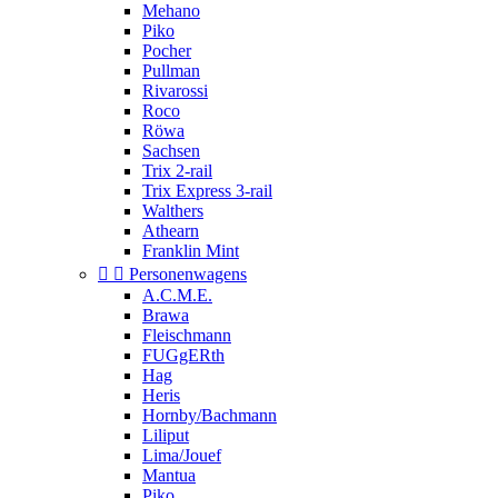
Mehano
Piko
Pocher
Pullman
Rivarossi
Roco
Röwa
Sachsen
Trix 2-rail
Trix Express 3-rail
Walthers
Athearn
Franklin Mint


Personenwagens
A.C.M.E.
Brawa
Fleischmann
FUGgERth
Hag
Heris
Hornby/Bachmann
Liliput
Lima/Jouef
Mantua
Piko