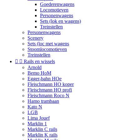
Goederenwagens
Locomotieven
Personenwagens
Sets (lok en wagens)
Treinstellen
Personenwagens
Scenery
Sets (loc met wagens
Stoomlocomotieven
Treinstellen


Rails en wissels
Arnold
Bemo HoM
Egger-bahn HOe
Fleischmann HO koper
Fleischmann HO profi
Fleischmann Roco N
Hamo trambaan
Kato N
LGB
Lima Jouef
Marklin 1
Marklin C rails
Marklin K rails