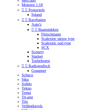
Meccano
Motoren 1:18


Postzegels
Ijsland


Racebanen
Auto's


Baanstukken
Fleischmann
Scalextric nieuw type
Scalextric oud type
SCX
Scenery
Startset
Toebehoren


Radiografisch
Graupner
Schuco
Siku
Solido
Tekno
Temsi
Tri-ang
Trix
Veilingkavels