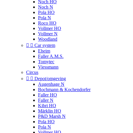
Noch HO
Noch N
Pola HO
Pola N
Roco HO
Vollmer HO
Vollmer N
Woodland


Car system
Eheim
Faller A.M.S.
Tomytec
Viessmann
Circus


Depot/omgeving
Augenhage N
Bochmann & Kochendorfer
Faller HO
Faller N
Kibri HO
Märklin HO
P&D Marsh N
Pola HO
Pola N
Vollmer HO