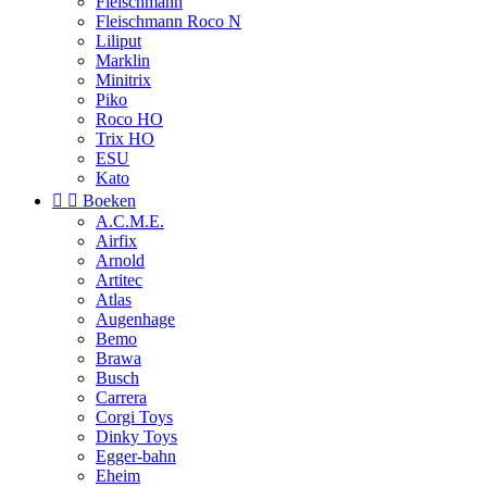
Fleischmann
Fleischmann Roco N
Liliput
Marklin
Minitrix
Piko
Roco HO
Trix HO
ESU
Kato


Boeken
A.C.M.E.
Airfix
Arnold
Artitec
Atlas
Augenhage
Bemo
Brawa
Busch
Carrera
Corgi Toys
Dinky Toys
Egger-bahn
Eheim