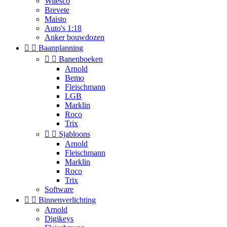
Wilesco
Brevete
Maisto
Auto's 1:18
Anker bouwdozen


Baanplanning


Banenboeken
Arnold
Bemo
Fleischmann
LGB
Marklin
Roco
Trix


Sjabloons
Arnold
Fleischmann
Marklin
Roco
Trix
Software


Binnenverlichting
Arnold
Digikeys