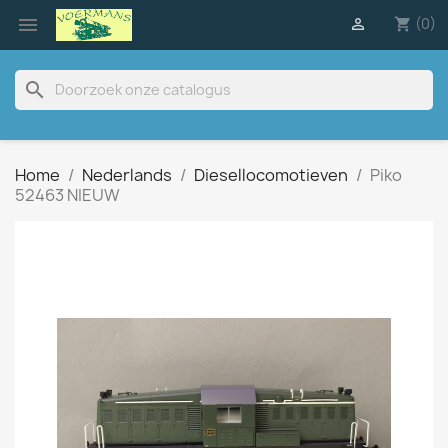

(0)

shopping_cart
search
Home
Nederlands
Diesellocomotieven
Piko
52463 NIEUW