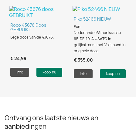
Piko 52466 NIEUW
Roco 43676 Doos
Een
GEBRUIKT
Nederlandse/Amerikaanse
Lege doos van de 43676.
65-DE-19-A USATC in
gelijkstroom met Vollsound in
originele doos.
€ 24,99
€ 355,00
Info
koop nu
Info
koop nu
Ontvang ons laatste nieuws en
aanbiedingen