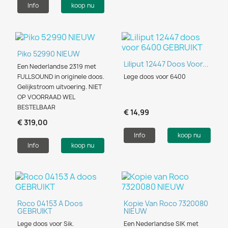
Info
koop nu
Piko 52990 NIEUW
Liliput 12447 Doos Voor...
Een Nederlandse 2319 met
FULLSOUND in originele doos.
Lege doos voor 6400
Gelijkstroom uitvoering. NIET
OP VOORRAAD WEL
BESTELBAAR
€ 14,99
€ 319,00
Info
koop nu
Info
koop nu
Roco 04153 A Doos
Kopie Van Roco 7320080
GEBRUIKT
NIEUW
Lege doos voor Sik.
Een Nederlandse SIK met