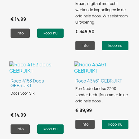
kraan, digitaal met echt
werkende koppelingen in de
originele doos. Wisselstroom
€ 14,99
uiitvoering.
€ 349,90
Info
koop nu
Info
koop nu
Roco 4153 Doos
Roco 43461 GEBRUIKT
GEBRUIKT
Een Nederlandse 2200
Doos voor Sik.
zonder bedrijfsnummer in de
originele doos .
€ 89,99
€ 14,99
Info
koop nu
Info
koop nu