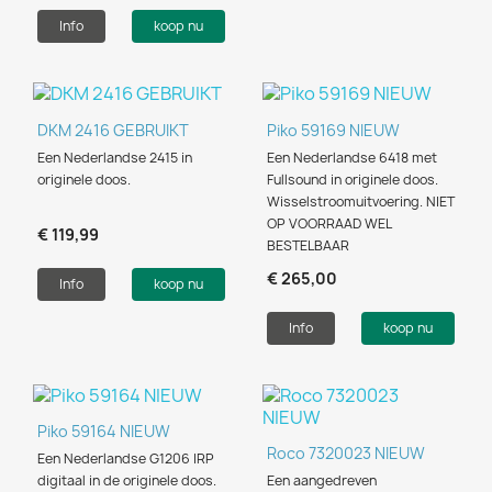
Info
koop nu
DKM 2416 GEBRUIKT
Piko 59169 NIEUW
Een Nederlandse 2415 in
Een Nederlandse 6418 met
originele doos.
Fullsound in originele doos.
Wisselstroomuitvoering. NIET
OP VOORRAAD WEL
€ 119,99
BESTELBAAR
€ 265,00
Info
koop nu
Info
koop nu
Piko 59164 NIEUW
Roco 7320023 NIEUW
Een Nederlandse G1206 IRP
digitaal in de originele doos.
Een aangedreven