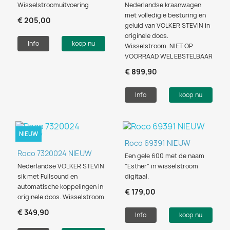
Wisselstroomuitvoering
Nederlandse kraanwagen
met volledigie besturing en
€ 205,00
geluid van VOLKER STEVIN in
originele doos.
Info
koop nu
Wisselstroom. NIET OP
VOORRAAD WEL EBSTELBAAR
€ 899,90
Info
koop nu
NIEUW
Roco 69391 NIEUW
Roco 7320024 NIEUW
Een gele 600 met de naam
Nederlandse VOLKER STEVIN
"Esther" in wisselstroom
sik met Fullsound en
digitaal.
automatische koppelingen in
€ 179,00
originele doos. Wisselstroom
€ 349,90
Info
koop nu